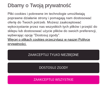
Dbamy o Twoją prywatność
Pliki cookies i pokrewne im technologie umożliwiają
poprawne działanie strony i pomagają nam dostosować
Schesir Tuńczyk z Aloesem w Galarecie 85 g
ofertę do Twoich potrzeb. Możesz zaakceptować
wykorzystanie przez nas wszystkich tych plików i przejść do
sklepu lub dostosować użycie plików do swoich preferencji,
wybierając opcję "Dostosuj zgody".
Więcej o plikach cookies przeczytasz w naszej Polityce
prywatności.
ZAAKCEPTUJ TYLKO NIEZBĘDNE
DOSTOSUJ ZGODY
ZAAKCEPTUJ WSZYSTKIE
Catz Finefood No.25 Kurczak i Tuńczyk 400g