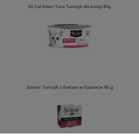
Kit Cat Kitten Tuna Tuńczyk dla kociąt 80g
Schesir Tuńczyk z Kielcem w Galarecie 85 g