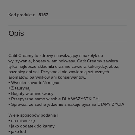
Kod produktu:
5157
Opis
Catit Creamy to zdrowy i nawilżający smakołyk do
wylizywania, bogaty w aminokwasy. Catit Creamy zawiera
tylko najlepsze składniki oraz nie zawiera kukurydzy, zbóż,
pszenicy ani soi. Przysmaki nie zawierają sztucznych
aromatów, barwników ani konserwantów.
• Wysoka zawartość mięsa
• Z tauryną
• Bogaty w aminokwasy
• Przepyszne samo w sobie DLA WSZYSTKICH
• Sprawia, że suche jedzenie smakuje pysznie ETAPY ŻYCIA
Wiele sposobów podania !
• na miseczkę
• jako dodatek do karmy
• jako lód