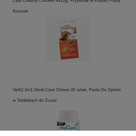
Catit Creamy Chicken 4x10g, Przysmak w Postaci Pasty
Kurczak
VetIQ 2in1 Denti-Care Chews 30 sztuk, Pasta Do Zębów
w Tabletkach do Żucia!