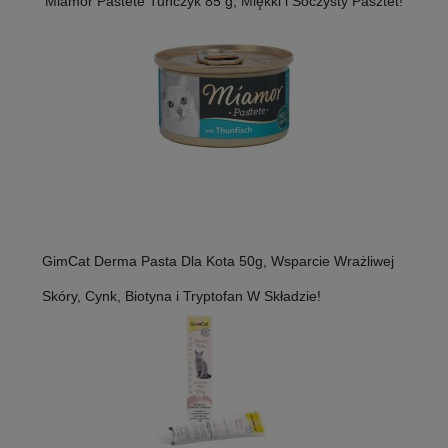
Miamor Pastete Tuńczyk 85 g, Miękki i Soczysty Pasztet!
GimCat Derma Pasta Dla Kota 50g, Wsparcie Wrażliwej
Skóry, Cynk, Biotyna i Tryptofan W Składzie!