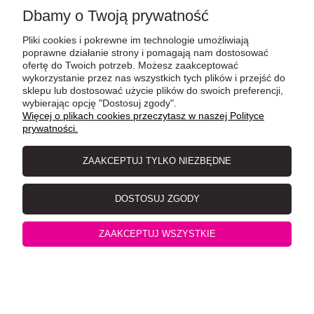
Dbamy o Twoją prywatność
Pliki cookies i pokrewne im technologie umożliwiają
poprawne działanie strony i pomagają nam dostosować
ofertę do Twoich potrzeb. Możesz zaakceptować
wykorzystanie przez nas wszystkich tych plików i przejść do
sklepu lub dostosować użycie plików do swoich preferencji,
Catit Creamy Salmon & Prawn 4x10g, Przysmak w
wybierając opcję "Dostosuj zgody".
Więcej o plikach cookies przeczytasz w naszej Polityce
Postaci Pasty Łosoś i Krewetki
prywatności.
ZAAKCEPTUJ TYLKO NIEZBĘDNE
DOSTOSUJ ZGODY
ZAAKCEPTUJ WSZYSTKIE
VETExpert TrichoCat Pasta Odkłaczająca, Skutecznie