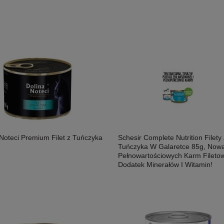
 Noteci Premium Filet z Tuńczyka
Schesir Complete Nutrition Filety
osoś i Drób Saszetka 300g,
MAC's Shakery Sticks Kurczak I
Tuńczyka W Galaretce 85g, Nowa
ność!
Wołowina Z Kocimiętką I Szałwią 50g,
Pełnowartościowych Karm Fileto
Niewielkie Miękkie Paluszki Dla Kota!
Dodatek Minerałów I Witamin!
11,50 zł
Nowość!