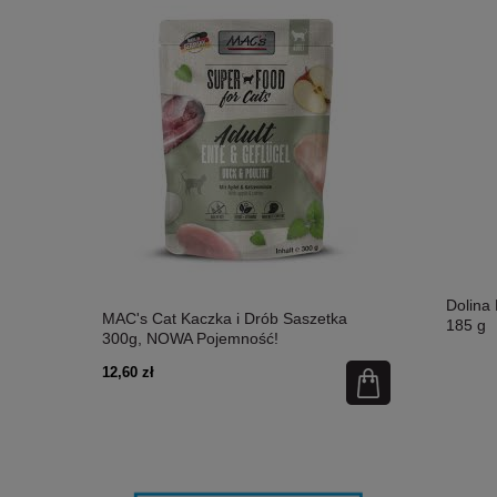
Dolina
etka 300g,
MAC's Cat Kaczka i Drób Saszetka
MAC's Cat Ł
185 g
300g, NOWA Pojemność!
Nowa Pojem
12,60 zł
12,60 zł