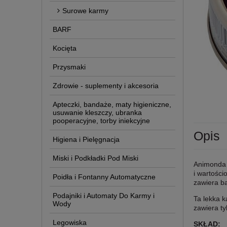
Surowe karmy
BARF
Kocięta
Przysmaki
Zdrowie - suplementy i akcesoria
Apteczki, bandaże, maty higieniczne,
usuwanie kleszczy, ubranka
pooperacyjne, torby iniekcyjne
Opis
Higiena i Pielęgnacja
Miski i Podkładki Pod Miski
Animonda 
i wartości
Poidła i Fontanny Automatyczne
zawiera ba
Podajniki i Automaty Do Karmy i
Ta lekka k
Wody
zawiera ty
Legowiska
SKŁAD: