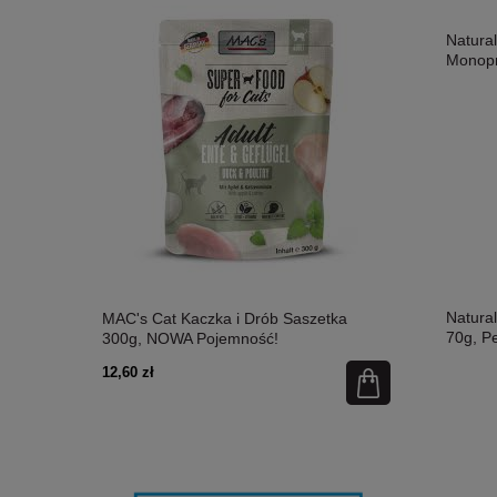
Natura
Monopr
Natura
etka 300g,
MAC's Cat Kaczka i Drób Saszetka
MAC's Cat Ł
70g, P
300g, NOWA Pojemność!
Nowa Pojem
12,60 zł
12,60 zł