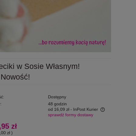
eciki w Sosie Własnym!
! Nowość!
ć:
Dostępny
:
48 godzin
od 16,09 zł
- InPost Kurier
sprawdź formy dostawy
Cena nie zawiera ewentualnych kosztów
,95 zł
płatności
,00 zł
)