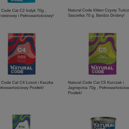
Natural Code Kitten Czysty Tuńc
l Code Cat C2 Indyk 70g ,
Saszetka 70 g, Bardzo Drobny!
oteinowy i Pełnowartościowy!
l Code Cat C4 Łosoś i Kaczka
Natural Code Cat C5 Kurczak i
osoś i Drób Saszetka 300g,
MAC's Shakery Sticks Kurczak I
ełnowartościowy Posiłek!
Jagnięcina 70g , Pełnowartościo
ność!
Wołowina Z Kocimiętką I Szałwią 50g,
Posiłek!
Niewielkie Miękkie Paluszki Dla Kota!
11,50 zł
Nowość!