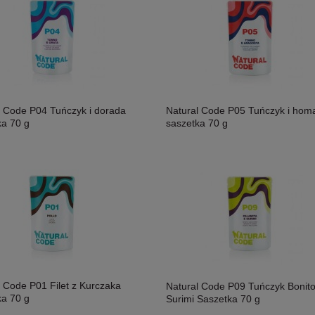
l Code P04 Tuńczyk i dorada
Natural Code P05 Tuńczyk i hom
ka 70 g
saszetka 70 g
l Code P01 Filet z Kurczaka
Natural Code P09 Tuńczyk Bonito
ka 70 g
Surimi Saszetka 70 g