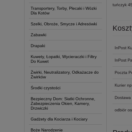
tuńczyk 4
Transportery, Torby, Plecaki i Wózki
Dla Kotów
Szelki, Obroże, Smycze i Adresówki
Koszt
Zabawki
Drapaki
InPost Ku
Kuwety, Łopatki, Wycieraczki i Filtry
InPost P
Do Kuwet
Żwirki, Neutralizatory, Odkażacze do
Poczta P
Żwirków
Kurier n
Środki czystości
Dostawa 
Bezpieczny Dom: Siatki Ochronne,
Zabezpieczenia Okien, Kamery,
Drzwiczki
odbiór os
Gadżety dla Kociarza i Kociary
Boże Narodzenie