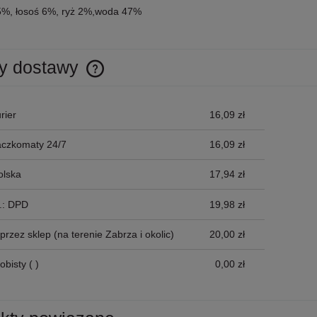
5%, łosoś 6%, ryż 2%,woda 47%
y dostawy
Cena nie zawiera ewentualnych kosztów
rier
16,09 zł
płatności
aczkomaty 24/7
16,09 zł
olska
17,94 zł
p.: DPD
19,98 zł
przez sklep
(na terenie Zabrza i okolic)
20,00 zł
obisty
( )
0,00 zł