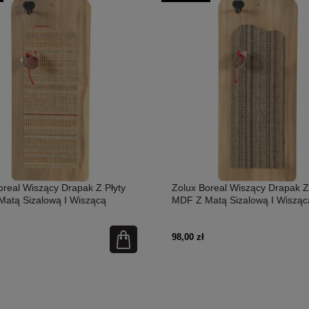
oreal Wiszący Drapak Z Płyty
Zolux Boreal Wiszący Drapak Z
atą Sizalową I Wiszącą
MDF Z Matą Sizalową I Wisząc
 Odcienie Beżu! Solidna
Myszką! Odcienie Zieleni! Soli
kcja! Nowość!
Konstrukcja! Nowość!
98,00 zł