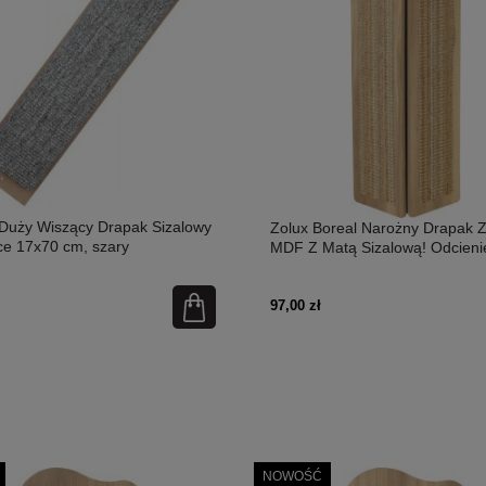
Duży Wiszący Drapak Sizalowy
Zolux Boreal Narożny Drapak Z
e 17x70 cm, szary
MDF Z Matą Sizalową! Odcieni
Solidna Konstrukcja! Nowość!
97,00 zł
yk z Jagnięciną 200g,
Sanabelle Snack Dental 20g
Manufaktura, Bez Zbóż,
my Guar! Nowość!
NOWOŚĆ
2,90 zł