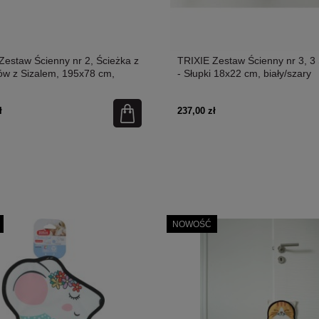
Zestaw Ścienny nr 2, Ścieżka z
TRIXIE Zestaw Ścienny nr 3, 3
ów z Sizalem, 195x78 cm,
- Słupki 18x22 cm, biały/szary
ary
ł
237,00 zł
NOWOŚĆ