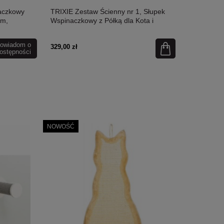
aczkowy
TRIXIE Zestaw Ścienny nr 1, Słupek
cm,
Wspinaczkowy z Półką dla Kota i
Uchwytami, 35x130x25 cm, biały/szary
owiadom o
329,00 zł
ostępności
NOWOŚĆ