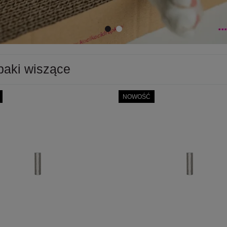
paki wiszące
NOWOŚĆ