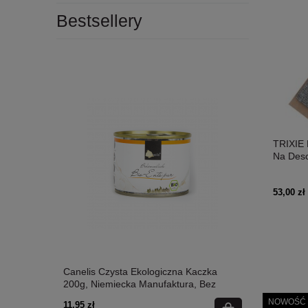
Bestsellery
TRIXIE 
Na Desc
53,00 zł
 200g,
Canelis Czysta Ekologiczna Kaczka
Canelis Ind
Zbóż,
200g, Niemiecka Manufaktura, Bez
Niemiecka 
Zbóż, Cukru i Gumy Guar! Nowość!
Cukru i Gu
NOWOŚĆ
11,95 zł
11,45 zł