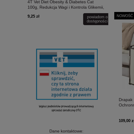
4T Vet Diet Obesity & Diabetes Cat
4T Vet Diet
100g, Redukcja Wagi i Kontrola Glikemii,
Kotów z Prz
Wysokobiałkowa i Niskowęglowodanowa!
Nerek, Obni
NOWOŚĆ
9,25 zł
9,25 zł
powiadom o
Monobiałkowy Niskotłuszczowy Indyk!
Dodatek Kw
dostępności
Nowość!
Jakości Bia
Drapak 
Ochron
Całkowi
Sizalow
109,00 z
Ingeren
Nowość
Dane kontaktowe: