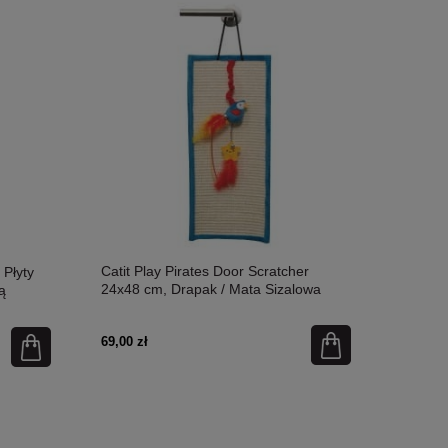
Nazębną I Zapobiega
dostępności
Catit Play Pirates Door Scratcher
 Płyty
24x48 cm, Drapak / Mata Sizalowa
ą
Zawieszana Na Klamkę z Papugą i
dna
Gwiazdką z Piórkami
69,00 zł