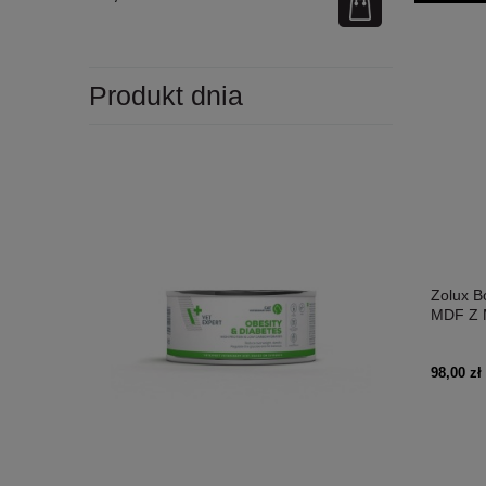
Produkt dnia
Zolux B
MDF Z M
Myszką!
Konstru
98,00 zł