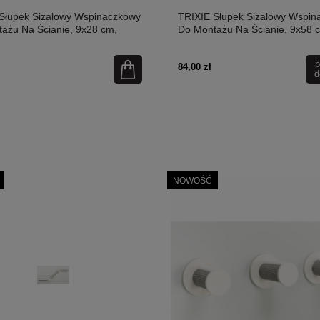
Słupek Sizalowy Wspinaczkowy
TRIXIE Słupek Sizalowy Wspin
ażu Na Ścianie, 9x28 cm,
Do Montażu Na Ścianie, 9x58 
szary
p
84,00 zł
d
NOWOŚĆ