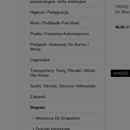
pooperacyjne, torby iniekcyjne
TRIXIE 
Do Mont
Higiena i Pielęgnacja
szary
Miski i Podkładki Pod Miski
46,00 zł
Poidła i Fontanny Automatyczne
Podajniki i Automaty Do Karmy i
Wody
Legowiska
Transportery, Torby, Plecaki i Wózki
NOWOŚĆ
Dla Kotów
Szelki, Obroże, Smycze i Adresówki
Zabawki
Drapaki
Akcesoria Do Drapaków
Drapaki kartonowe