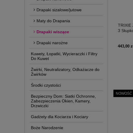
Drapaki sizalowe/jutowe
Maty do Drapania
TRIXIE 
3 Słupk
Drapaki wiszące
biały/sz
Drapaki narożne
443,00 z
Kuwety, Łopatki, Wycieraczki i Filtry
Do Kuwet
Żwirki, Neutralizatory, Odkażacze do
Żwirków
Środki czystości
NOWOŚĆ
Bezpieczny Dom: Siatki Ochronne,
Zabezpieczenia Okien, Kamery,
Drzwiczki
Gadżety dla Kociarza i Kociary
Boże Narodzenie