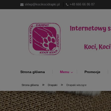
sklep@kocikocidrapki.pl
+48 666 66 86 87
Strona główna
Menu
Promocje
»
»
Strona główna
Drapaki
Drapaki wiszące