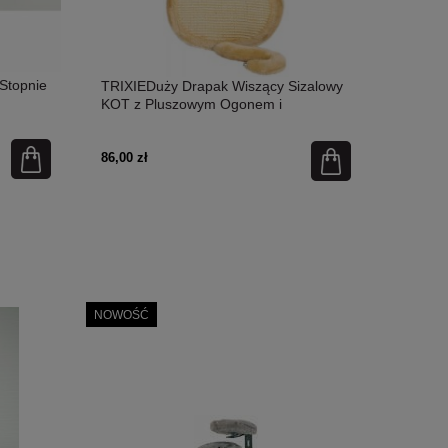
 Stopnie
TRIXIEDuży Drapak Wiszący Sizalowy
KOT z Pluszowym Ogonem i
Dzwonkiem, 35x69 cm, beżowy
86,00 zł
NOWOŚĆ