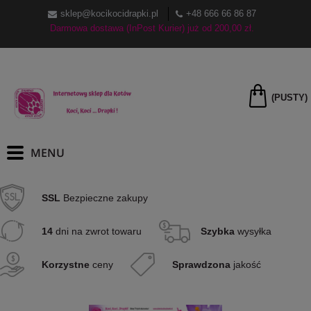
sklep@kocikocidrapki.pl
+48 666 66 86 87
Darmowa dostawa (InPost Kurier) już od 200,00 zł.
(PUSTY)
SSL
Bezpieczne zakupy
14
dni na zwrot towaru
Szybka
wysyłka
Korzystne
ceny
Sprawdzona
jakość