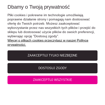
Dbamy o Twoją prywatność
Pliki cookies i pokrewne im technologie umożliwiają
POMOC
poprawne działanie strony i pomagają nam dostosować
ofertę do Twoich potrzeb. Możesz zaakceptować
wykorzystanie przez nas wszystkich tych plików i przejść do
sklepu lub dostosować użycie plików do swoich preferencji,
MOJE KONTO
wybierając opcję "Dostosuj zgody".
Więcej o plikach cookies przeczytasz w naszej Polityce
prywatności.
PŁATNOŚCI I DOSTAWA
ZAAKCEPTUJ TYLKO NIEZBĘDNE
INFORMACJE
DOSTOSUJ ZGODY
ZAAKCEPTUJ WSZYSTKIE
O NAS
pokaż pełną wersję strony
Sklep internetowy Shoper Premium