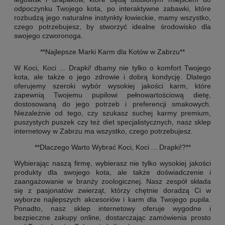
odpoczynku Twojego kota, po interaktywne zabawki, które
rozbudzą jego naturalne instynkty łowieckie, mamy wszystko,
czego potrzebujesz, by stworzyć idealne środowisko dla
swojego czworonoga.
**Najlepsze Marki Karm dla Kotów w Zabrzu**
W Koci, Koci ... Drapki! dbamy nie tylko o komfort Twojego
kota, ale także o jego zdrowie i dobrą kondycję. Dlatego
oferujemy szeroki wybór wysokiej jakości karm, które
zapewnią Twojemu pupilowi pełnowartościową dietę,
dostosowaną do jego potrzeb i preferencji smakowych.
Niezależnie od tego, czy szukasz suchej karmy premium,
puszystych puszek czy też diet specjalistycznych, nasz sklep
internetowy w Zabrzu ma wszystko, czego potrzebujesz.
**Dlaczego Warto Wybrać Koci, Koci ... Drapki!?**
Wybierając naszą firmę, wybierasz nie tylko wysokiej jakości
produkty dla swojego kota, ale także doświadczenie i
zaangażowanie w branży zoologicznej. Nasz zespół składa
się z pasjonatów zwierząt, którzy chętnie doradzą Ci w
wyborze najlepszych akcesoriów i karm dla Twojego pupila.
Ponadto, nasz sklep internetowy oferuje wygodne i
bezpieczne zakupy online, dostarczając zamówienia prosto