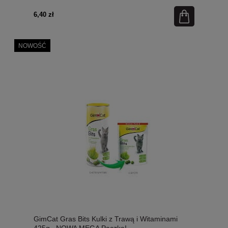
Włosowym! Bez Zbóż! Nowość!
6,40 zł
NOWOŚĆ
GimCat Gras Bits Kulki z Trawą i Witaminami
425g , NOWA MEGA Paczka!