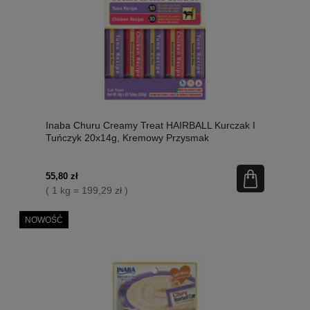
Inaba Churu Creamy Treat HAIRBALL Kurczak I
Tuńczyk 20x14g, Kremowy Przysmak
Odkłaczający! 10 x Tuńczyk i 10 x Kurczak! 2
Smaki W 1 Opakowaniu! Nowość!
55,80 zł
( 1 kg = 199,29 zł )
NOWOŚĆ