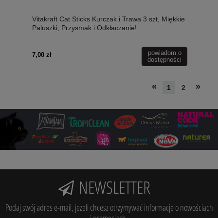
Vitakraft Cat Sticks Kurczak i Trawa 3 szt, Miękkie
Paluszki, Przysmak i Odkłaczanie!
powiadom o
7,00 zł
dostępności
«
»
1
2
NEWSLETTER
Podaj swój adres e-mail, jeżeli chcesz otrzymywać informacje o nowościach