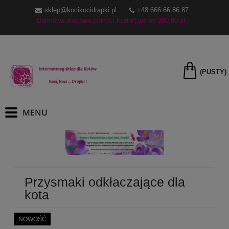
sklep@kocikocidrapki.pl
+48 666 66 86 87
Darmowa dostawa (InPost Kurier) już od 200,00 zł.
(PUSTY)
Przysmaki odkłaczające dla
kota
NOWOŚĆ