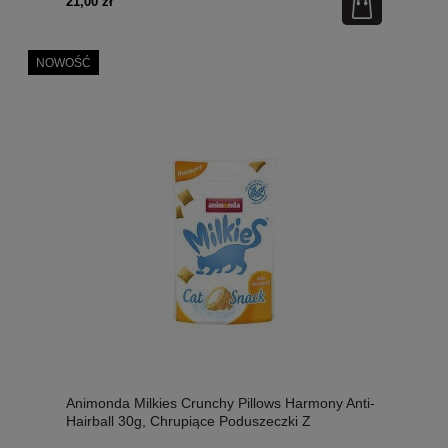
21,00 zł
NOWOŚĆ
Animonda Milkies Crunchy Pillows Harmony Anti-
Hairball 30g, Chrupiące Poduszeczki Z
Kremowym Nadzieniem! Przeciwko Kulom