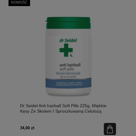
NOWOŚĆ
Dr Seidel Anti hairball Soft Pills 225g, Miękkie
Kęsy Ze Słodem I Sproszkowaną Celulozą
Zapobiegające Powstawaniu Kul Włosowych!
Tylko 1 Sztuka Dziennie Na 5 kg m.c. ! Skuteczne
I Chętnie Jedzone Przez Koty! Nowość!
34,00 zł