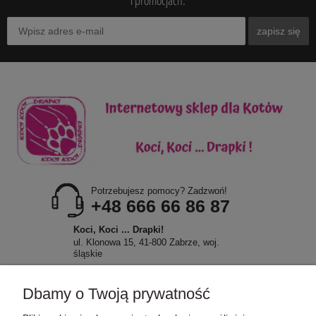
i promocjach.
zapisz się
Potrzebujesz pomocy? Zadzwoń!
+48 666 66 86 87
Koci, Koci ... Drapki!
ul. Klonowa 15, 41-800 Zabrze, woj.
śląskie
Dbamy o Twoją prywatność