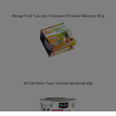
Monge Fruit Tuńczyk z Owocami W Sosie Własnym 80 g
Kit Cat Kitten Tuna Tuńczyk dla kociąt 80g