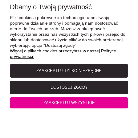
Dbamy o Twoją prywatność
Pliki cookies i pokrewne im technologie umożliwiają
poprawne działanie strony i pomagają nam dostosować
ofertę do Twoich potrzeb. Możesz zaakceptować
wykorzystanie przez nas wszystkich tych plików i przejść do
sklepu lub dostosować użycie plików do swoich preferencji,
Schesir Tuńczyk z Kielcem w Galarecie 85 g
wybierając opcję "Dostosuj zgody".
Więcej o plikach cookies przeczytasz w naszej Polityce
prywatności.
ZAAKCEPTUJ TYLKO NIEZBĘDNE
DOSTOSUJ ZGODY
ZAAKCEPTUJ WSZYSTKIE
Schesir Tuńczyk z Aloesem w Galarecie 85 g