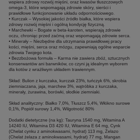
wspiera zdrowy rozwój mięśni, oraz kwasów tłuszczowych
omega-3, które wspomagają zdrowie skóry, sierści i
prawidłowe funkcjonowanie układu odpornościowego.
• Kurczak – Wysokiej jakości źródło białka, które wspiera
zdrowy rozwój mięśni i ogólną kondycję fizyczną.
• Marchewki – Bogate w beta-karoten, wspierają zdrowie
oczu, chroniąc przed zaćmą oraz wspomagają zdrowie serca.
• Minerały – Niezbędne dla utrzymania prawidłowej pracy
kości, mięśni, serca oraz mózgu, zapewniają ogólne wsparcie
zdrowia Twojego kota.
• Bezzbożowa formuła – Karma nie zawiera zbóż, sztucznych
konserwantów ani barwników, co czyni ją idealnym wyborem
dla kotów z wrażliwym układem trawiennym.
Skład: Bulion z kurczaka, kurczak 23%, tuńczyk 6%, skrobia
ziemniaczana, jaja, marchew 3%, wątróbka z kurczaka,
minerały, żurawina, borówki, słodkie ziemniaki.
Skład analityczny: Białko 7,0%, Tłuszcz 5,4%, Włókno surowe
0,1%, Popiół surowy 1,4%, Wilgotność 80%
Dodatki dietetyczne (na kg): Tauryna 1540 mg, Witamina A
14240 IU, Witamina D3 420 IU, Witamina E 64 mg, Cynk
(Chelat cynku z aminokwasami, hydrat) 113 mg, Żelazo
(Chelat żelaza z aminokwasami, hydrat) 77 mg, Mangan