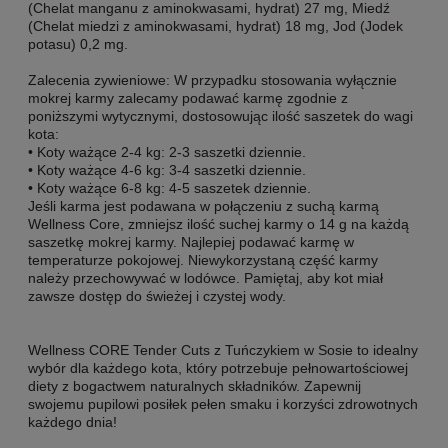
(Chelat manganu z aminokwasami, hydrat) 27 mg, Miedź
(Chelat miedzi z aminokwasami, hydrat) 18 mg, Jod (Jodek
potasu) 0,2 mg.
Zalecenia zywieniowe: W przypadku stosowania wyłącznie
mokrej karmy zalecamy podawać karmę zgodnie z
poniższymi wytycznymi, dostosowując ilość saszetek do wagi
kota:
• Koty ważące 2-4 kg: 2-3 saszetki dziennie.
• Koty ważące 4-6 kg: 3-4 saszetki dziennie.
• Koty ważące 6-8 kg: 4-5 saszetek dziennie.
Jeśli karma jest podawana w połączeniu z suchą karmą
Wellness Core, zmniejsz ilość suchej karmy o 14 g na każdą
saszetkę mokrej karmy. Najlepiej podawać karmę w
temperaturze pokojowej. Niewykorzystaną część karmy
należy przechowywać w lodówce. Pamiętaj, aby kot miał
zawsze dostęp do świeżej i czystej wody.
Wellness CORE Tender Cuts z Tuńczykiem w Sosie to idealny
wybór dla każdego kota, który potrzebuje pełnowartościowej
diety z bogactwem naturalnych składników. Zapewnij
swojemu pupilowi posiłek pełen smaku i korzyści zdrowotnych
każdego dnia!