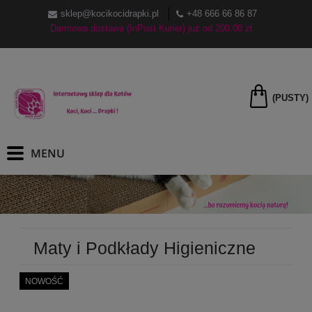
sklep@kocikocidrapki.pl
+48 666 66 86 87
Darmowa dostawa (InPost Kurier) już od 200,00 zł.
(PUSTY)
Maty i Podkłady Higieniczne
NOWOŚĆ