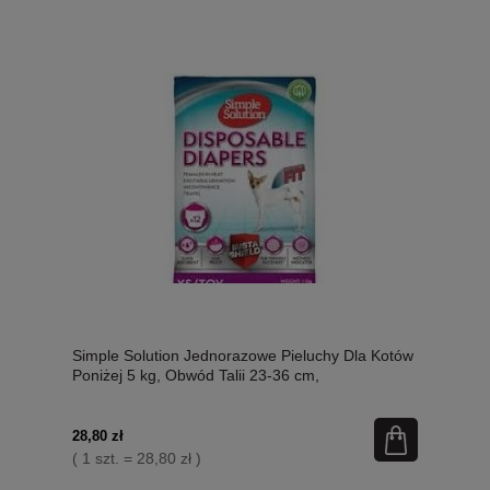
Simple Solution Jednorazowe Pieluchy Dla Kotów
Poniżej 5 kg, Obwód Talii 23-36 cm,
Superchłonne, Miękkie i Delikatne Dla Futerka i
Ciała, Nowość! Opakowanie 12 Sztuk, Dostępne
Również Na Sztuki! Nowość!
28,80 zł
( 1 szt. = 28,80 zł )