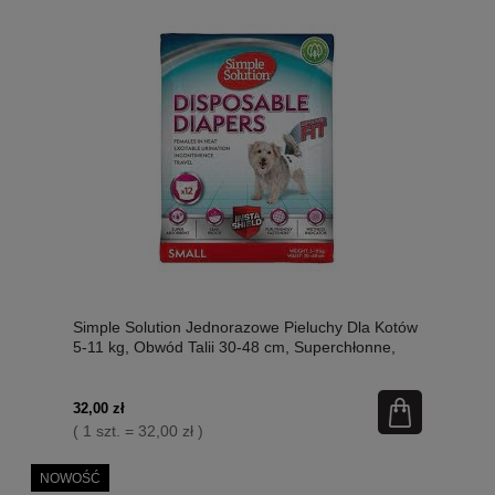
Simple Solution Jednorazowe Pieluchy Dla Kotów
5-11 kg, Obwód Talii 30-48 cm, Superchłonne,
Miękkie i Delikatne Dla Futerka i Ciała, Nowość!
Opakowanie 12 Sztuk, Dostępne Również Na
Sztuki! Nowość!
32,00 zł
( 1 szt. = 32,00 zł )
NOWOŚĆ