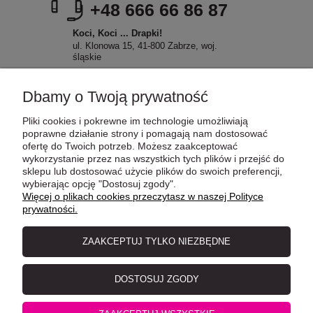
+48 666 66 86 87
Koci, Koci ... Drapki!
ul. Klonowa 15, 41-800 Zabrze, woj.
śląskie
Dbamy o Twoją prywatność
Pliki cookies i pokrewne im technologie umożliwiają
POMOC
poprawne działanie strony i pomagają nam dostosować
ofertę do Twoich potrzeb. Możesz zaakceptować
wykorzystanie przez nas wszystkich tych plików i przejść do
sklepu lub dostosować użycie plików do swoich preferencji,
MOJE KONTO
wybierając opcję "Dostosuj zgody".
Więcej o plikach cookies przeczytasz w naszej Polityce
prywatności.
PŁATNOŚCI I DOSTAWA
ZAAKCEPTUJ TYLKO NIEZBĘDNE
INFORMACJE
DOSTOSUJ ZGODY