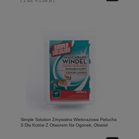
( 1 szt. = 1,05 zł )
Simple Solution Zmywalna Wielorazowa Pielucha
S Dla Kotów Z Otworem Na Ogonek, Obwód
Pasa 40-48 cm, 1 sztuka, Nowość!