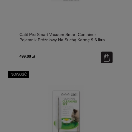
Catit Pixi Smart Vacuum Smart Container
Pojemnik Próżniowy Na Suchą Karmę 9,6 litra
26x24,5x30,7 cm Biały/Szary! Ładowany Przez
USB! Zabezpiecza Przed Wilgocią, Bakteriami,
Roztoczami i Utratą Zapachu! Nowość!
499,00 zł
NOWOŚĆ