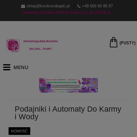
sklep@kocikocidrapki.pl
+48 666 66 86 87
Darmowa dostawa (InPost Kurier) już od 200,00 zł.
(PUSTY)
Podajniki i Automaty Do Karmy
i Wody
NOWOŚĆ