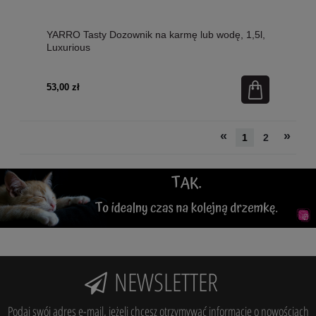
YARRO Tasty Dozownik na karmę lub wodę, 1,5l,
Luxurious
53,00 zł
«
»
1
2
NEWSLETTER
Podaj swój adres e-mail, jeżeli chcesz otrzymywać informacje o nowościach