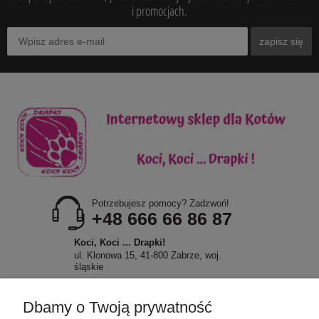
i promocjach.
zapisz się
Potrzebujesz pomocy? Zadzwoń!
+48 666 66 86 87
Koci, Koci ... Drapki!
ul. Klonowa 15, 41-800 Zabrze, woj.
śląskie
Dbamy o Twoją prywatność