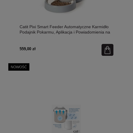
Catit Pixi Smart Feeder Automatyczne Karmidło
Podajnik Pokarmu, Aplikacja i Powiadomienia na
Telefon! Możliwość ustawienia harmonogramu do
12 posiłków na dobę, hermetyczny,
21,5x21,5x36,8cm, biały.
559,00 zł
NOWOŚĆ