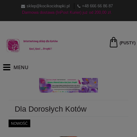
sklep@kocikocidrapki.pl
+48 666 66 86 87
Darmowa dostawa (InPost Kurier) już od 200,00 zł.
(PUSTY)
Dla Dorosłych Kotów
NOWOŚĆ