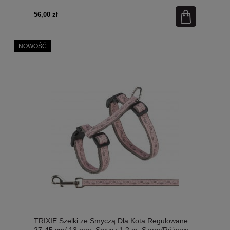
56,00 zł
NOWOŚĆ
TRIXIE Szelki ze Smyczą Dla Kota Regulowane
27-45 cm/ 13 mm, Smycz 1,2 m, Szare/Różowe,