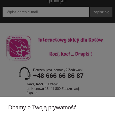
i promocjach.
zapisz się
Potrzebujesz pomocy? Zadzwoń!
+48 666 66 86 87
Koci, Koci ... Drapki!
ul. Klonowa 15, 41-800 Zabrze, woj.
śląskie
Dbamy o Twoją prywatność