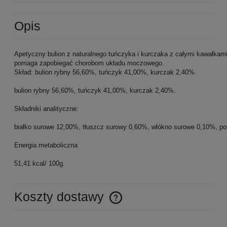
Opis
Apetyczny bulion z naturalnego tuńczyka i kurczaka z całymi kawałkam
pomaga zapobiegać chorobom układu moczowego.

Skład: bulion rybny 56,60%, tuńczyk 41,00%, kurczak 2,40%.

bulion rybny 56,60%, tuńczyk 41,00%, kurczak 2,40%.

Składniki analityczne:

białko surowe 12,00%, tłuszcz surowy 0,60%, włókno surowe 0,10%, pop
Energia metaboliczna

51,41 kcal/ 100g.
Koszty dostawy
Cena nie zawiera ewentualnych kosztów płatności