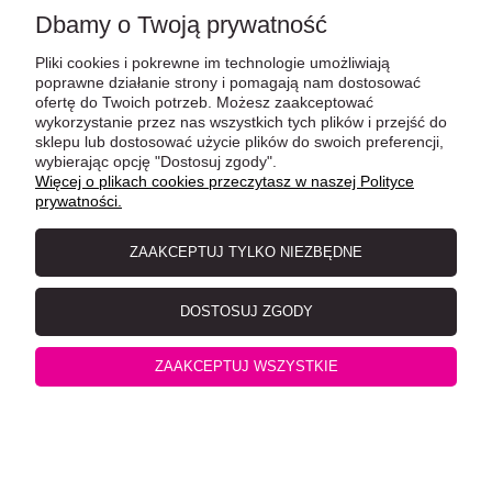
Dbamy o Twoją prywatność
Pliki cookies i pokrewne im technologie umożliwiają
poprawne działanie strony i pomagają nam dostosować
ofertę do Twoich potrzeb. Możesz zaakceptować
wykorzystanie przez nas wszystkich tych plików i przejść do
sklepu lub dostosować użycie plików do swoich preferencji,
wybierając opcję "Dostosuj zgody".
Więcej o plikach cookies przeczytasz w naszej Polityce
MjAMjAM Delikatne filety z piersi kaczki przysmaki
prywatności.
liofilizowane 40g
ZAAKCEPTUJ TYLKO NIEZBĘDNE
DOSTOSUJ ZGODY
ZAAKCEPTUJ WSZYSTKIE