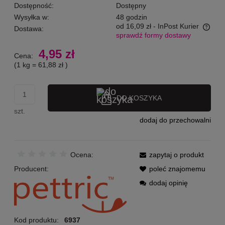
Dostępność:
Dostępny
Wysyłka w:
48 godzin
od 16,09 zł
- InPost Kurier
Dostawa:
sprawdź formy dostawy
Cena nie zawiera ewentualnych kosztów płatności
4,95 zł
Cena:
(1
kg
=
61,88 zł
)
DO KOSZYKA
szt.
dodaj do przechowalni
Ocena:
zapytaj o produkt
Producent:
poleć znajomemu
dodaj opinię
Kod produktu:
6937