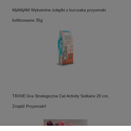
MjAMjAM Wykwintne żołądki z kurczaka przysmaki
liofilizowane 35g
TRIXIE Gra Strategiczna Cat Activity Solitaire 20 cm,
Znajdź Przysmaki!