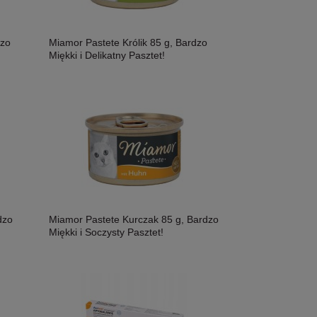
dzo
Miamor Pastete Królik 85 g, Bardzo
Miękki i Delikatny Pasztet!
Liebesgut Cat JUNIOR BIO 100g,
Liebesgut Cat Sensit
Ekologiczny Wołowina Z Dodatkiem
Ekologiczny Indyk Z
dzo
Miamor Pastete Kurczak 85 g, Bardzo
Ekologicznych Jabłek I Płatków
Ekologicznych March
Miękki i Soczysty Pasztet!
10,19 zł
15,60 zł
Kokosowych! Monobiałkowa! Aż 93,5%
Chia! Monobiałkowa
Ekologicznej Wołowiny! Certyfikowane
Ekologicznego Indyk
Składniki I Wysoka Smakowitość!
Składniki I Wysoka 
Nowość!
Nowość!