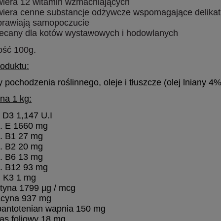
wiera 12 witamin wzmacniających
wiera cenne substancje odżywcze wspomagające delikat
prawiają samopoczucie
lecany dla kotów wystawowych i hodowlanych
ść 100g.
roduktu:
 pochodzenia roślinnego, oleje i tłuszcze (olej lniany 
na 1 kg:
. D3 1,147 U.I
t. E 1660 mg
t. B1 27 mg
t. B2 20 mg
t. B6 13 mg
t. B12 93 mg
.
K3 1 mg
tyna 1799 µg / mcg
acyna 937 mg
pantotenian wapnia 150 mg
as foliowy 18 mg