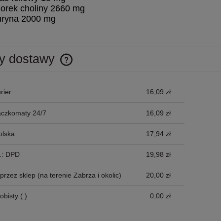
orek choliny 2660 mg
uryna 2000 mg
y dostawy
Cena nie zawiera ewentualnych kosztów
rier
16,09 zł
płatności
aczkomaty 24/7
16,09 zł
olska
17,94 zł
p.: DPD
19,98 zł
przez sklep
(na terenie Zabrza i okolic)
20,00 zł
obisty
( )
0,00 zł