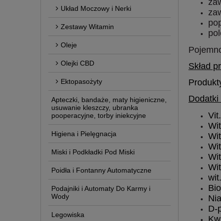
za
Układ Moczowy i Nerki
za
po
Zestawy Witamin
po
Oleje
Pojemno
Olejki CBD
Skład p
Ektopasożyty
Produkty
Dodatki 
Apteczki, bandaże, maty higieniczne,
usuwanie kleszczy, ubranka
Vit
pooperacyjne, torby iniekcyjne
Wi
Higiena i Pielęgnacja
W
i
Wi
Miski i Podkładki Pod Miski
Wi
Wi
Poidła i Fontanny Automatyczne
wit
Bio
Podajniki i Automaty Do Karmy i
Wody
Ni
D-
Legowiska
Kw