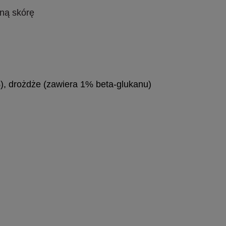
ną skórę
4%), drożdże (zawiera 1% beta-glukanu)