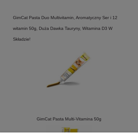
GimCat Pasta Duo Multivitamin, Aromatyczny Ser i 12
witamin 50g, Duża Dawka Tauryny, Witamina D3 W
Składzie!
GimCat Pasta Multi-Vitamina 50g