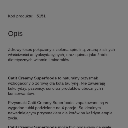
Kod produktu:
5151
Opis
Zdrowy łosoś połączony z zieloną spiruliną, znaną z silnych
właściwości antyoksydacyjnych, oraz quinoa jako źródło
dietetycznych witamin i minerałów.
Catit Creamy Superfoods
to naturalny przysmak
wzbogacony o zdrową dla kota taurynę. Nie zawierają
kukurydzy, pszenicy, soi oraz produktów ubocznych i
konserwantów.
Przysmaki Catit Creamy Superfoods, zapakowane są w
wygodne tubki podzielone na 4 porcje. Są idealnym
nawadniającym przysmakiem dla kotów na każdym etapie
życia.
Catit Creamy Superfoods
może być podawany na wiele