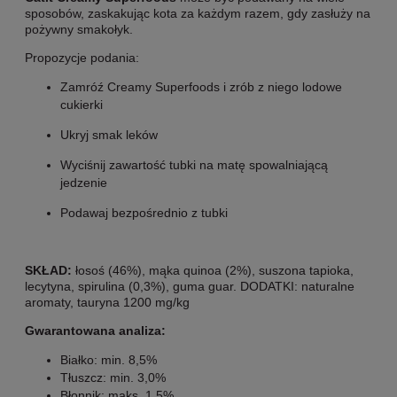
sposobów, zaskakując kota za każdym razem, gdy zasłuży na
pożywny smakołyk.
Propozycje podania:
Zamróź Creamy Superfoods i zrób z niego lodowe
cukierki
Ukryj smak leków
Wyciśnij zawartość tubki na matę spowalniającą
jedzenie
Podawaj bezpośrednio z tubki
SKŁAD:
łosoś (46%), mąka quinoa (2%), suszona tapioka,
lecytyna, spirulina (0,3%), guma guar. DODATKI: naturalne
aromaty, tauryna 1200 mg/kg
Gwarantowana analiza:
Białko: min. 8,5%
Tłuszcz: min. 3,0%
Błonnik: maks. 1,5%