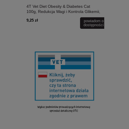
4T Vet Diet Obesity & Diabetes Cat
4T Vet Diet
100g, Redukcja Wagi i Kontrola Glikemii,
Kotów z Prz
Wysokobiałkowa i Niskowęglowodanowa!
Nerek, Obni
9,25 zł
9,25 zł
powiadom o
Monobiałkowy Niskotłuszczowy Indyk!
Dodatek Kw
dostępności
Nowość!
Jakości Bia