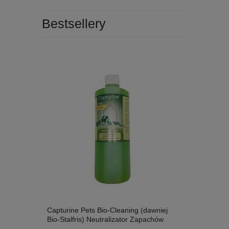
Bestsellery
Capturine Pets Bio-Cleaning (dawniej
VETExpert 
Bio-Stalfris) Neutralizator Zapachów
Odkłaczając
Koncentrat 1l
Włosowe!