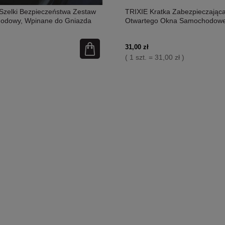
Szelki Bezpieczeństwa Zestaw
TRIXIE Kratka Zabezpieczając
odowy, Wpinane do Gniazda
Otwartego Okna Samochodow
Bezpieczeństwa czerwone
Wentylacja I Bezpieczeństwo! 
Uniwersalny, Regulowany! Now
31,00 zł
( 1 szt. = 31,00 zł )