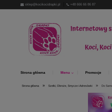
sklep@kocikocidrapki.pl
+48 666 66 86 87
Strona główna
Menu
Promocje
»
»
Strona główna
Szelki, Obroże, Smycze i Adresówki
Do Sam