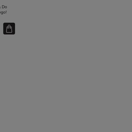
a Do
ego!
Rozmiar
ość!