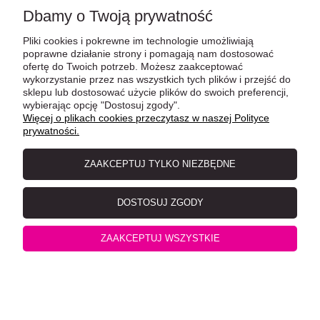
Dbamy o Twoją prywatność
Pliki cookies i pokrewne im technologie umożliwiają
poprawne działanie strony i pomagają nam dostosować
ofertę do Twoich potrzeb. Możesz zaakceptować
wykorzystanie przez nas wszystkich tych plików i przejść do
sklepu lub dostosować użycie plików do swoich preferencji,
wybierając opcję "Dostosuj zgody".
Więcej o plikach cookies przeczytasz w naszej Polityce
prywatności.
ZAAKCEPTUJ TYLKO NIEZBĘDNE
Monge Jelly Tuńczyk z białą rybą 80 g
DOSTOSUJ ZGODY
ZAAKCEPTUJ WSZYSTKIE