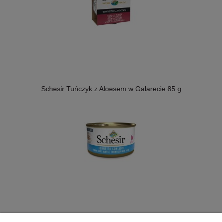
Schesir Tuńczyk z Aloesem w Galarecie 85 g
Catz Finefood No.25 Kurczak i Tuńczyk 400g