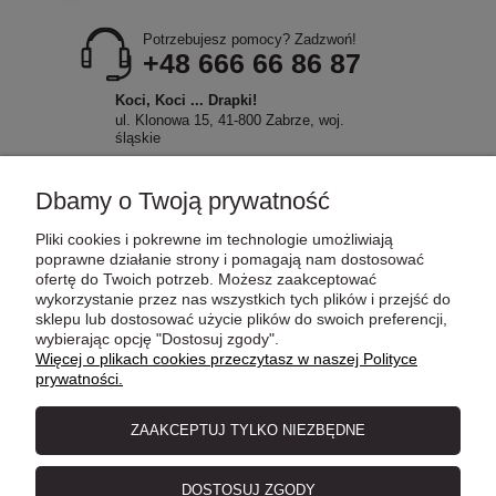
Potrzebujesz pomocy? Zadzwoń!
+48 666 66 86 87
Koci, Koci ... Drapki!
ul. Klonowa 15, 41-800 Zabrze, woj.
śląskie
Dbamy o Twoją prywatność
Pliki cookies i pokrewne im technologie umożliwiają
POMOC
poprawne działanie strony i pomagają nam dostosować
ofertę do Twoich potrzeb. Możesz zaakceptować
wykorzystanie przez nas wszystkich tych plików i przejść do
sklepu lub dostosować użycie plików do swoich preferencji,
MOJE KONTO
wybierając opcję "Dostosuj zgody".
Więcej o plikach cookies przeczytasz w naszej Polityce
prywatności.
PŁATNOŚCI I DOSTAWA
ZAAKCEPTUJ TYLKO NIEZBĘDNE
INFORMACJE
DOSTOSUJ ZGODY