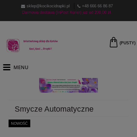
sklep@kocikocidrapki.pl
+48 666 66 86 87
Darmowa dostawa (InPost Kurier) już od 200,00 zł.
(PUSTY)
Smycze Automatyczne
NOWOŚĆ