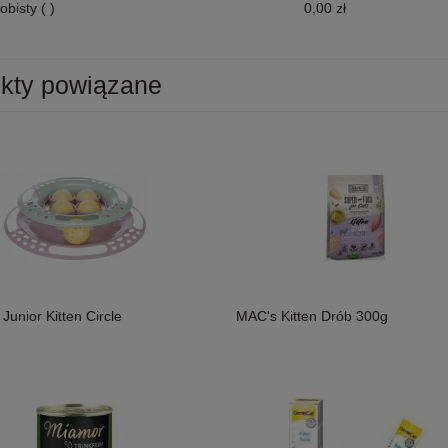
obisty
( )
0,00 zł
kty powiązane
osoś i Drób Saszetka 300g,
MAC's Shakery Sticks Kurczak I
ność!
Wołowina Z Kocimiętką I Szałwią 50g,
Junior Kitten Circle
MAC's Kitten Drób 300g
Niewielkie Miękkie Paluszki Dla Kota!
11,50 zł
Nowość!