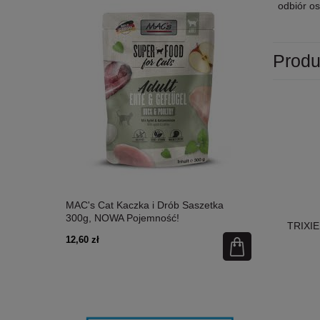
odbiór os
Produ
etka 300g,
MAC's Cat Kaczka i Drób Saszetka
MAC's Cat Ł
300g, NOWA Pojemność!
Nowa Pojem
TRIXIE 
12,60 zł
12,60 zł