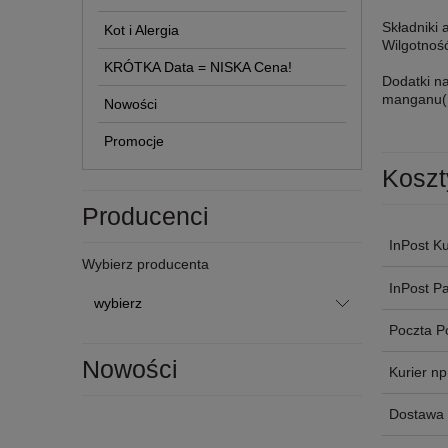
Składniki 
Kot i Alergia
Wilgotnoś
KRÓTKA Data = NISKA Cena!
Dodatki na
manganu(II
Nowości
Promocje
Koszt
Producenci
InPost Ku
Wybierz producenta
InPost P
Poczta P
Nowości
Kurier n
Dostawa 