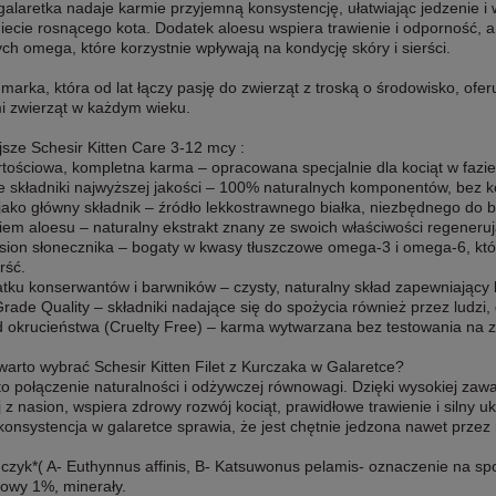
galaretka nadaje karmie przyjemną konsystencję, ułatwiając jedzenie 
iecie rosnącego kota. Dodatek aloesu wspiera trawienie i odporność, 
ch omega, które korzystnie wpływają na kondycję skóry i sierści.
 marka, która od lat łączy pasję do zwierząt z troską o środowisko, ofe
i zwierząt w każdym wieku.
sze Schesir Kitten Care 3-12 mcy :
rtościowa, kompletna karma – opracowana specjalnie dla kociąt w fazi
ne składniki najwyższej jakości – 100% naturalnych komponentów, bez 
jako główny składnik – źródło lekkostrawnego białka, niezbędnego do 
iem aloesu – naturalny ekstrakt znany ze swoich właściwości regeneru
nasion słonecznika – bogaty w kwasy tłuszczowe omega-3 i omega-6, kt
rść.
atku konserwantów i barwników – czysty, naturalny skład zapewniając
ade Quality – składniki nadające się do spożycia również przez ludzi,
 okrucieństwa (Cruelty Free) – karma wytwarzana bez testowania na z
arto wybrać Schesir Kitten Filet z Kurczaka w Galaretce?
o połączenie naturalności i odżywczej równowagi. Dzięki wysokiej zaw
ej z nasion, wspiera zdrowy rozwój kociąt, prawidłowe trawienie i silny 
konsystencja w galaretce sprawia, że jest chętnie jedzona nawet przez 
czyk*( A- Euthynnus affinis, B- Katsuwonus pelamis- oznaczenie na spo
kowy 1%, minerały.