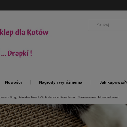
Nowości
Nagrody i wyróżnienia
Jak kupować
loesem 85 g, Delikatne Fileciki W Galaretce! Kompletna I Zbilansowana! Monobiałkowa!