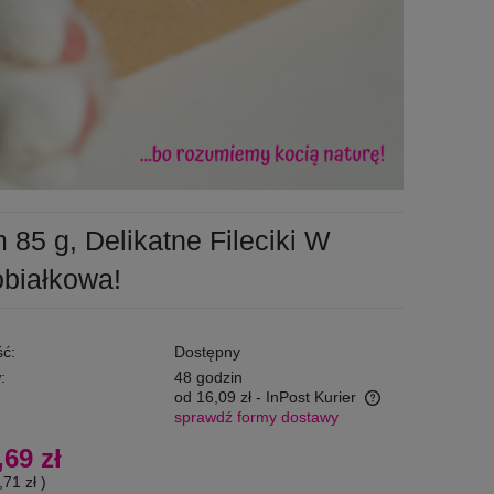
 85 g, Delikatne Fileciki W
obiałkowa!
ć:
Dostępny
:
48 godzin
od 16,09 zł
- InPost Kurier
sprawdź formy dostawy
Cena nie zawiera ewentualnych kosztów
,69 zł
płatności
,71 zł
)