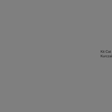
Kit Ca
Kurcza