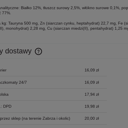
analityczne: Białko 12%, tłuszcz surowy 2,5%, włókno surowe 0,1%, po
ć 77%.
 kg: Tauryna 500 mg, Zn (siarczan cynku, heptahydrat) 22,7 mg, Fe (s
), monohydrat) 2,28 mg, Cu (siarczan miedzi(II), pentahydrat) 1,25 mg
y dostawy
Cena nie zawiera ewentualnych kosztów
rier
16,09 zł
płatności
aczkomaty 24/7
16,09 zł
olska
17,94 zł
p.: DPD
19,98 zł
przez sklep
(na terenie Zabrza i okolic)
20,00 zł