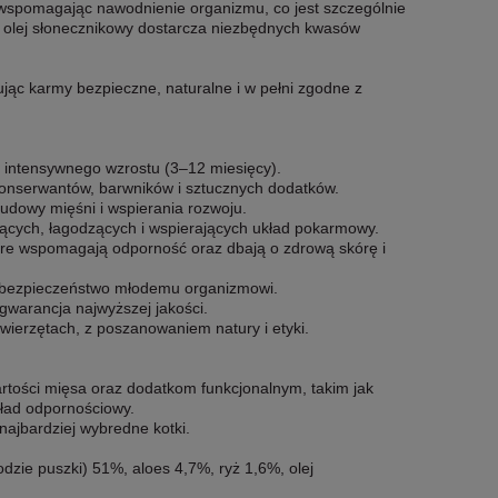
i wspomagając nawodnienie organizmu, co jest szczególnie
a olej słonecznikowy dostarcza niezbędnych kwasów
rując karmy bezpieczne, naturalne i w pełni zgodne z
e intensywnego wzrostu (3–12 miesięcy).
konserwantów, barwników i sztucznych dodatków.
budowy mięśni i wspierania rozwoju.
jących, łagodzących i wspierających układ pokarmowy.
óre wspomagają odporność oraz dbają o zdrową skórę i
y bezpieczeństwo młodemu organizmowi.
 gwarancja najwyższej jakości.
wierzętach, z poszanowaniem natury i etyki.
artości mięsa oraz dodatkom funkcjonalnym, takim jak
układ odpornościowy.
najbardziej wybredne kotki.
dzie puszki) 51%, aloes 4,7%, ryż 1,6%, olej