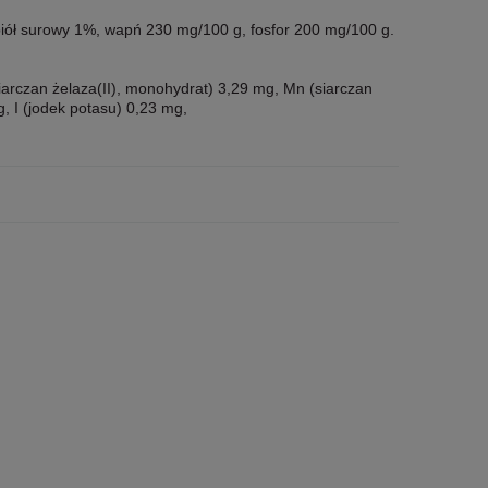
piół surowy 1%, wapń 230 mg/100 g, fosfor 200 mg/100 g.
iarczan żelaza(II), monohydrat) 3,29 mg, Mn (siarczan
, I (jodek potasu) 0,23 mg,