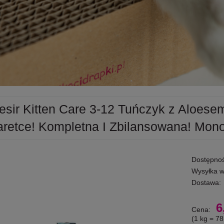
esir Kitten Care 3-12 Tuńczyk z Aloesem
aretce! Kompletna I Zbilansowana! Mon
Dostępnoś
Wysyłka w
Dostawa:
6
Cena:
(1
kg
=
78