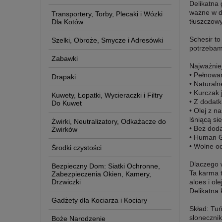
Delikatna 
ważne w d
Transportery, Torby, Plecaki i Wózki
tłuszczowy
Dla Kotów
Schesir to
Szelki, Obroże, Smycze i Adresówki
potrzebam
Zabawki
Najważniej
• Pełnowa
Drapaki
• Natural
• Kurczak 
Kuwety, Łopatki, Wycieraczki i Filtry
• Z dodatk
Do Kuwet
• Olej z 
lśniącą sie
Żwirki, Neutralizatory, Odkażacze do
• Bez dod
Żwirków
• Human Gr
• Wolne od
Środki czystości
Dlaczego w
Bezpieczny Dom: Siatki Ochronne,
Ta karma t
Zabezpieczenia Okien, Kamery,
Drzwiczki
aloes i ol
Delikatna 
Gadżety dla Kociarza i Kociary
Skład: Tuń
słoneczni
Boże Narodzenie