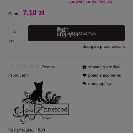
sprawdź formy dostawy
Cena nie zawiera ewentualnych kosztów płatności
7,10 zł
Cena:
DO KOSZYKA
szt.
dodaj do przechowalni
Ocena:
zapytaj o produkt
Producent:
poleć znajomemu
dodaj opinię
Kod produktu:
589