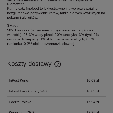
Niemczech.
Karmy catz finefood to lekkostrawne i łatwo przyswajalne
bezglutenowe pożywienie kotów, także dla tych wrażliwych na
pokarm i alergików.
Skład:
50% kurczaka (w tym mięso mięśniowe, serca, płuca i
wątróbki), 23,3% wody pitnej, 20% tuńczyka, 3% dyni, 2%
owoców dzikiej róży, 1% składników mineralnych, 0,5%
rumianku, 0,2% oleju z czarnuszki siewnej.
Koszty dostawy
Cena nie zawiera ewentualnych kosztów płatności
InPost Kurier
16,09 zł
InPost Paczkomaty 24/7
16,09 zł
Poczta Polska
17,94 zł
Kurier np.: DPD
19,98 zł