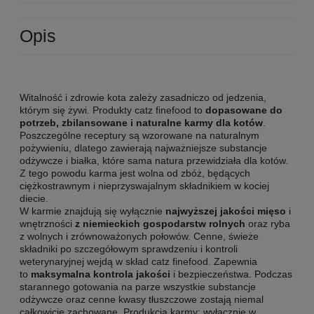
Opis
Witalność i zdrowie kota zależy zasadniczo od jedzenia,
którym się żywi. Produkty catz finefood to
dopasowane do
potrzeb, zbilansowane i naturalne karmy dla kotów
.
Poszczególne receptury są wzorowane na naturalnym
pożywieniu, dlatego zawierają najważniejsze substancje
odżywcze i białka, które sama natura przewidziała dla kotów.
Z tego powodu karma jest wolna od zbóż, będących
ciężkostrawnym i nieprzyswajalnym składnikiem w kociej
diecie.
W karmie znajdują się wyłącznie
najwyższej jakości mięso
i
wnętrzności
z niemieckich gospodarstw rolnych
oraz ryba
z wolnych i zrównoważonych połowów. Cenne, świeże
składniki po szczegółowym sprawdzeniu i kontroli
weterynaryjnej wejdą w skład catz finefood. Zapewnia
to
maksymalna kontrola jakości
i bezpieczeństwa. Podczas
starannego gotowania na parze wszystkie substancje
odżywcze oraz cenne kwasy tłuszczowe zostają niemal
całkowicie zachowane. Produkcja karmy: wyłącznie w