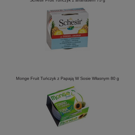
Schesir Fruit Tuńczyk z ananasem 75 g
Monge Fruit Tuńczyk z Papają W Sosie Własnym 80 g