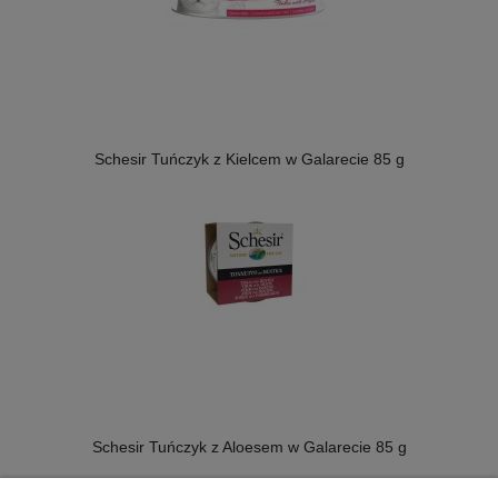
Schesir Tuńczyk z Kielcem w Galarecie 85 g
Schesir Tuńczyk z Aloesem w Galarecie 85 g