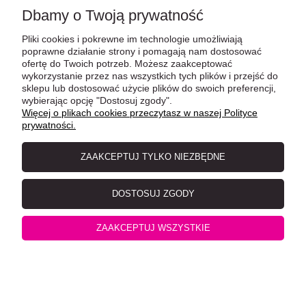
Dbamy o Twoją prywatność
Pliki cookies i pokrewne im technologie umożliwiają
poprawne działanie strony i pomagają nam dostosować
ofertę do Twoich potrzeb. Możesz zaakceptować
wykorzystanie przez nas wszystkich tych plików i przejść do
sklepu lub dostosować użycie plików do swoich preferencji,
wybierając opcję "Dostosuj zgody".
Więcej o plikach cookies przeczytasz w naszej Polityce
prywatności.
Catz Finefood No.25 Kurczak i Tuńczyk 400g
ZAAKCEPTUJ TYLKO NIEZBĘDNE
DOSTOSUJ ZGODY
ZAAKCEPTUJ WSZYSTKIE