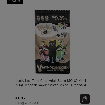
NOWOŚĆ
Lucky Lou Food Code Adult Super MONO Królik
750g, Monobiałkowa! Świeże Mięso I Prebiotyki
W Składzie, Dodatek Siemienia Lnianego I
Kocimiętki! Wysoka Zawartość Tauryny! Nowość!
43,00 zł
( 1 kg = 57,33 zł )