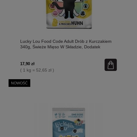
Lucky Lou Food Code Adult Drób z Kurczakiem
340g, Świeże Mięso W Składzie, Dodatek
Siemienia Lnianego I Kocimiętki! Wysoka
Zawartość Tauryny! Nowość!
17,90 zł
( 1 kg = 52,65 zł )
NOWOŚĆ