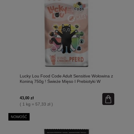
Lucky Lou Food Code Adult Sensitive Wołowina z
Koniną 750g ! Świeże Mięso I Prebiotyki W
Składzie, Dodatek Siemienia Lnianego I
Kocimiętki! Wysoka Zawartość Tauryny! Nowość!
43,00 zł
( 1 kg = 57,33 zł )
NOWOŚĆ