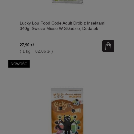
Lucky Lou Food Code Adult Drób z Insektami
340g, Świeże Mięso W Składzie, Dodatek
Siemienia Lnianego I Kocimiętki! Wysoka
Zawartość Tauryny! Nowość!
27,90 zł
( 1 kg = 82,06 zł )
NOWOŚĆ