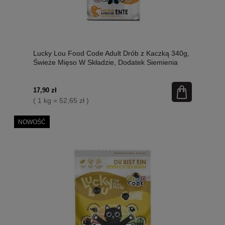
Lucky Lou Food Code Adult Drób z Kaczką 340g,
Świeże Mięso W Składzie, Dodatek Siemienia
Lnianego I Kocimiętki! Wysoka Zawartość
Tauryny! Nowość!
17,90 zł
( 1 kg = 52,65 zł )
NOWOŚĆ