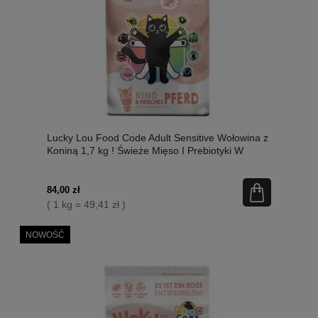
Lucky Lou Food Code Adult Sensitive Wołowina z
Koniną 1,7 kg ! Świeże Mięso I Prebiotyki W
Składzie, Dodatek Siemienia Lnianego I
Kocimiętki! Wysoka Zawartość Tauryny! Nowość!
84,00 zł
( 1 kg = 49,41 zł )
NOWOŚĆ