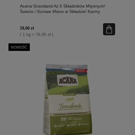
Acana Grassland Aż 6 Składników Mięsnych!
Świeże i Surowe Mięso w Składzie! Karmy
Pakowane Próżniowo po 250g Zgodnie z
Wewnętrznym Systemem Certyfikowania Jakości!
Nowość!
19,00 zł
( 1 kg = 76,00 zł )
NOWOŚĆ