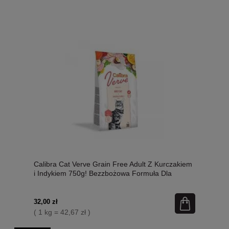
Calibra Cat Verve Grain Free Adult Z Kurczakiem
i Indykiem 750g! Bezzbożowa Formuła Dla
Dorosłych Kotów, Dodatek Chlorelli, Mniszka
Lekarskiego i Jagód Goji! Nowość!
32,00 zł
( 1 kg = 42,67 zł )