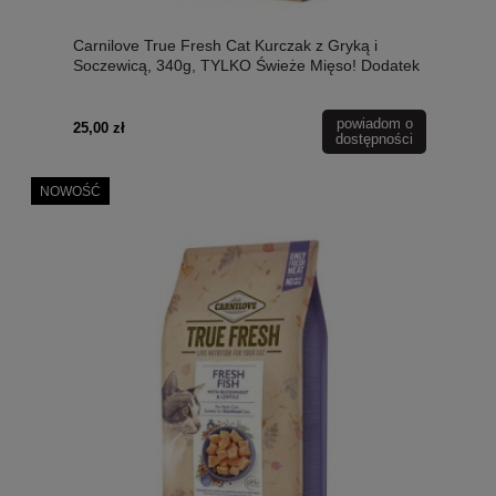
Carnilove True Fresh Cat Kurczak z Gryką i
Soczewicą, 340g, TYLKO Świeże Mięso! Dodatek
Żurawiny, Tymianku i Rozmarynu, pH
Odpowiednie Dla Kotów Sterylizowanych!
powiadom o
NOWOŚĆ!
25,00 zł
dostępności
NOWOŚĆ