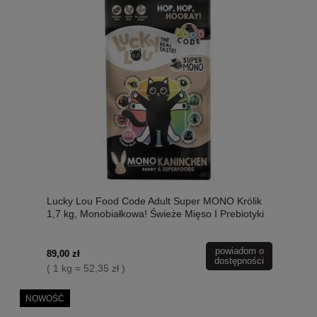
Lucky Lou Food Code Adult Super MONO Królik
1,7 kg, Monobiałkowa! Świeże Mięso I Prebiotyki
W Składzie, Dodatek Siemienia Lnianego I
Kocimiętki! Wysoka Zawartość Tauryny! Nowość!
powiadom o
89,00 zł
dostępności
( 1 kg = 52,35 zł )
NOWOŚĆ