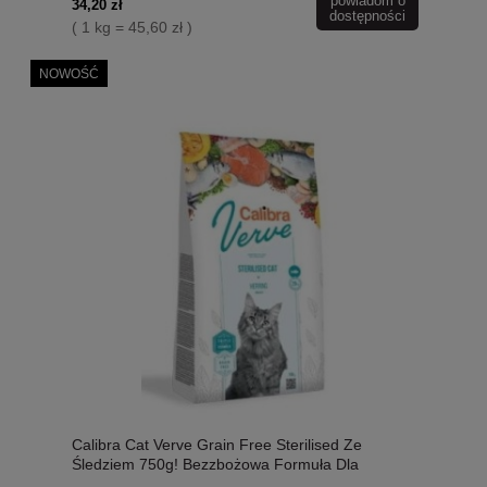
powiadom o
Karnityny, DL-Metioniny i Małża Zielonego!
34,20 zł
dostępności
Nowość!
( 1 kg = 45,60 zł )
NOWOŚĆ
Calibra Cat Verve Grain Free Sterilised Ze
Śledziem 750g! Bezzbożowa Formuła Dla
Sterylizowanych Kotów, Dodatek Alg Brunatnych,