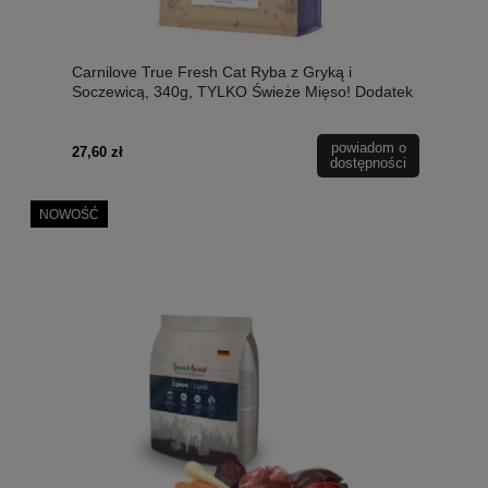
Carnilove True Fresh Cat Ryba z Gryką i
Soczewicą, 340g, TYLKO Świeże Mięso! Dodatek
Alg, Jagód i Cykorii, pH Odpowiednie Dla Kotów
Sterylizowanych! NOWOŚĆ!
powiadom o
27,60 zł
dostępności
NOWOŚĆ