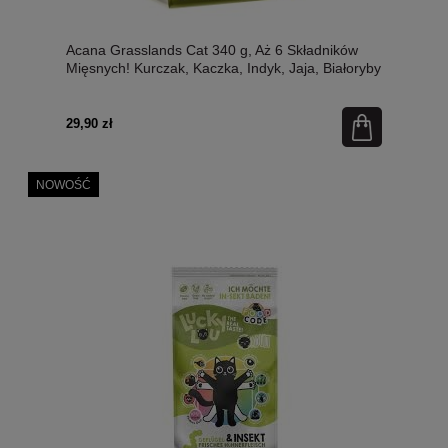
Acana Grasslands Cat 340 g, Aż 6 Składników
Mięsnych! Kurczak, Kaczka, Indyk, Jaja, Białoryby
i Przepiórka! Świeże i Surowe Mięso w Składzie!
Karma Bilogicznie Odpowiednia Dla Kotów w
Każdym Wieku!
29,90 zł
NOWOŚĆ