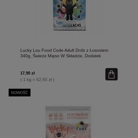
Lucky Lou Food Code Adult Drób z Łososiem
340g, Świeże Mięso W Składzie, Dodatek
Siemienia Lnianego I Kocimiętki! Wysoka
Zawartość Tauryny! Nowość!
17,90 zł
( 1 kg = 52,65 zł )
NOWOŚĆ