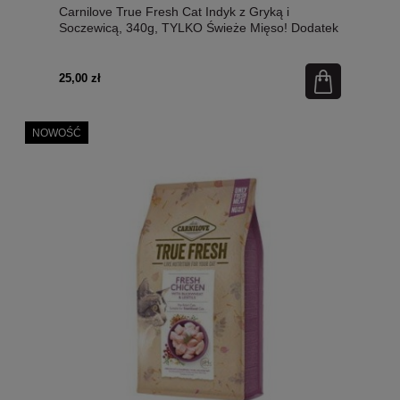
Carnilove True Fresh Cat Indyk z Gryką i
Soczewicą, 340g, TYLKO Świeże Mięso! Dodatek
Rokitnika, Żurawiny i Korzenia Imbiru, pH
Odpowiednie Dla Kotów Sterylizowanych!
NOWOŚĆ!
25,00 zł
NOWOŚĆ