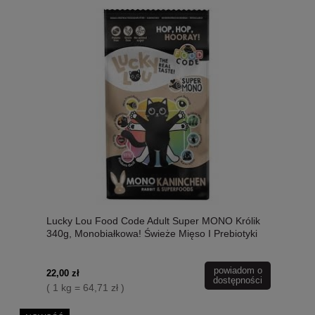
Lucky Lou Food Code Adult Super MONO Królik
340g, Monobiałkowa! Świeże Mięso I Prebiotyki
W Składzie, Dodatek Siemienia Lnianego I
Kocimiętki! Wysoka Zawartość Tauryny! Nowość!
powiadom o
22,00 zł
dostępności
( 1 kg = 64,71 zł )