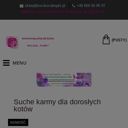
sklep@kocikocidrapki.pl
+48 666 66 86 87
Darmowa dostawa (InPost Kurier) już od 200,00 zł.
(PUSTY)
Suche karmy dla dorosłych
kotów
NOWOŚĆ