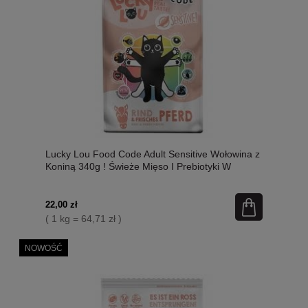
Lucky Lou Food Code Adult Sensitive Wołowina z
Koniną 340g ! Świeże Mięso I Prebiotyki W
Składzie, Dodatek Siemienia Lnianego I
Kocimiętki! Wysoka Zawartość Tauryny! Nowość!
22,00 zł
( 1 kg = 64,71 zł )
NOWOŚĆ