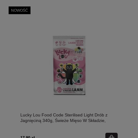
NOWOŚĆ
Lucky Lou Food Code Sterilised Light Drób z
Jagnięciną 340g, Świeże Mięso W Składzie,
Dodatek Siemienia Lnianego I Omułka
Nowozelandzkiego! Wysoka Zawartość Tauryny!
Dla Kotów Sterylizowanych! Nowość!
17,90 zł