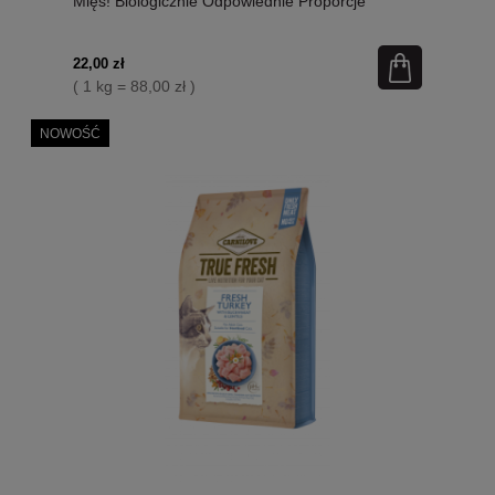
Mięs! Biologicznie Odpowiednie Proporcje
WholeyPrey! Nowość! Karmy Pakowane
Próżniowo po 250g Zgodnie z Wewnętrznym
Systemem Certyfikowania Jakości!
22,00 zł
( 1 kg = 88,00 zł )
NOWOŚĆ