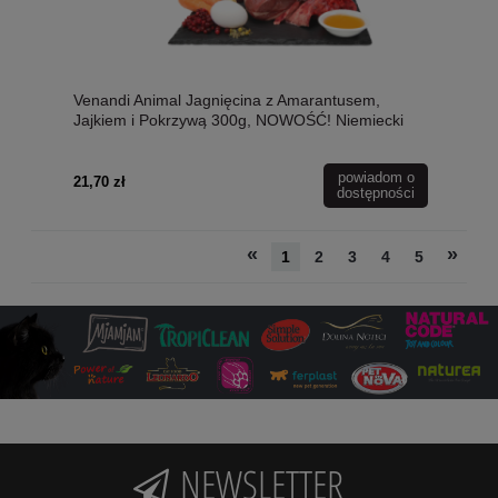
Venandi Animal Jagnięcina z Amarantusem,
Jajkiem i Pokrzywą 300g, NOWOŚĆ! Niemiecki
Producent!
powiadom o
21,70 zł
dostępności
«
»
1
2
3
4
5
NEWSLETTER