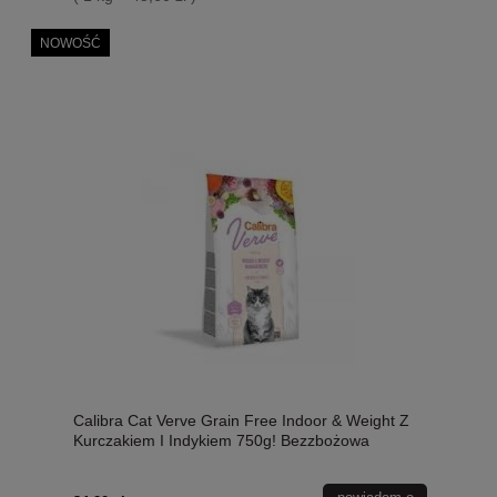
NOWOŚĆ
Calibra Cat Verve Grain Free Indoor & Weight Z
Kurczakiem I Indykiem 750g! Bezzbożowa
Formuła Dla Kotów O Obniżonym
Zapotrzebowaniu Kalorycznym, Dodatek L-