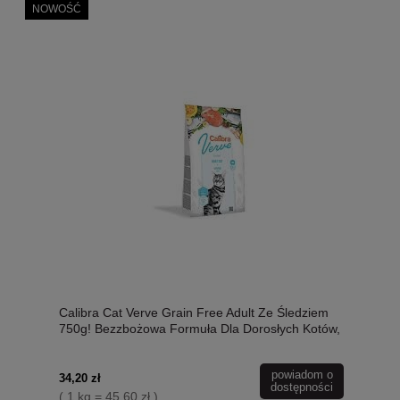
NOWOŚĆ
Calibra Cat Verve Grain Free Adult Ze Śledziem
750g! Bezzbożowa Formuła Dla Dorosłych Kotów,
Dodatek Prebiotyków, Oleju z Łososia i Alg
Brunatnych! Nowość!
powiadom o
34,20 zł
dostępności
( 1 kg = 45,60 zł )