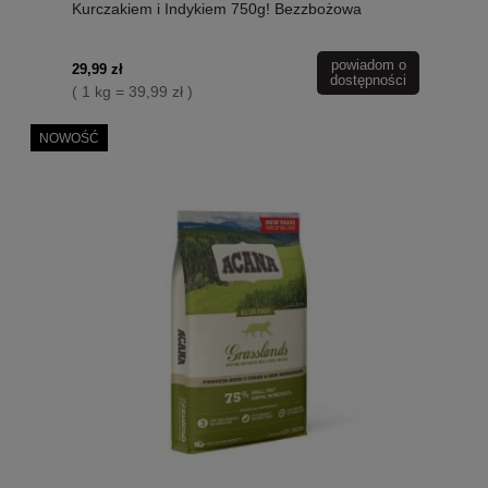
Kurczakiem i Indykiem 750g! Bezzbożowa
Formuła Dla Sterylizowanych Kotów, Dodatek
Chlorelli, Borówki Brusznicy I Małża Zielonego!
powiadom o
Nowość!
29,99 zł
dostępności
( 1 kg = 39,99 zł )
NOWOŚĆ