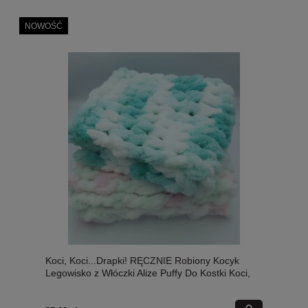
NOWOŚĆ
Koci, Koci...Drapki! RĘCZNIE Robiony Kocyk
Legowisko z Włóczki Alize Puffy Do Kostki Koci,
Koci...Drapki! ok. 40x40 cm, mix kolorów i wzorów