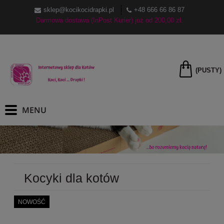
sklep@kocikocidrapki.pl
+48 666 66 86 87
Darmowa dostawa (InPost Kurier) już od 200,00 zł.
(PUSTY)
Kocyki dla kotów
NOWOŚĆ