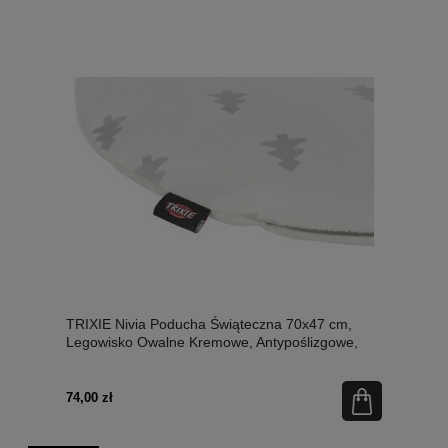
TRIXIE Nivia Poducha Świąteczna 70x47 cm,
Legowisko Owalne Kremowe, Antypoślizgowe,
Pluszowe z Miękką Pianką! Zdejmowany
Pokrowiec z Zamkiem! Nowość!
74,00 zł