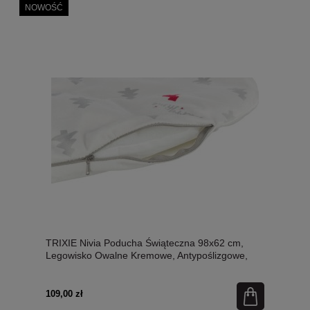
NOWOŚĆ
TRIXIE Nivia Poducha Świąteczna 98x62 cm,
Legowisko Owalne Kremowe, Antypoślizgowe,
Pluszowe z Miękką Pianką! Zdejmowany
Pokrowiec z Zamkiem! Nowość!
109,00 zł