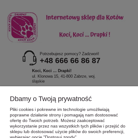
Potrzebujesz pomocy? Zadzwoń!
+48 666 66 86 87
Koci, Koci ... Drapki!
ul. Klonowa 15, 41-800 Zabrze, woj.
śląskie
Dbamy o Twoją prywatność
Pliki cookies i pokrewne im technologie umożliwiają
POMOC
poprawne działanie strony i pomagają nam dostosować
ofertę do Twoich potrzeb. Możesz zaakceptować
wykorzystanie przez nas wszystkich tych plików i przejść do
sklepu lub dostosować użycie plików do swoich preferencji,
MOJE KONTO
wybierając opcję "Dostosuj zgody".