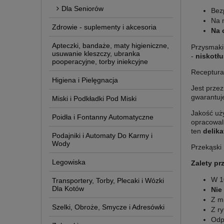
Dla Seniorów
Bez
Na 
Zdrowie - suplementy i akcesoria
Na 
Apteczki, bandaże, maty higieniczne,
Przysmaki
usuwanie kleszczy, ubranka
-
niskotł
pooperacyjne, torby iniekcyjne
Receptura 
Higiena i Pielęgnacja
Jest prze
gwarantu
Miski i Podkładki Pod Miski
Jakość uż
Poidła i Fontanny Automatyczne
opracowal
ten
delika
Podajniki i Automaty Do Karmy i
Wody
Przekąski
Legowiska
Zalety pr
W 
Transportery, Torby, Plecaki i Wózki
Dla Kotów
Nie
Z m
Szelki, Obroże, Smycze i Adresówki
Z r
Odp