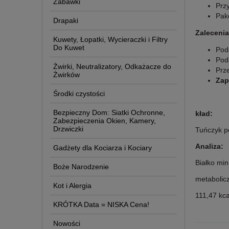
Zabawki
Prz
Pak
Drapaki
Zalecenia
Kuwety, Łopatki, Wycieraczki i Filtry
Do Kuwet
Pod
Pod
Żwirki, Neutralizatory, Odkażacze do
Prz
Żwirków
Zap
Środki czystości
Bezpieczny Dom: Siatki Ochronne,
kład:
Zabezpieczenia Okien, Kamery,
Drzwiczki
Tuńczyk po
Analiza:
Gadżety dla Kociarza i Kociary
Białko mi
Boże Narodzenie
metabolic
Kot i Alergia
111,47 kc
KRÓTKA Data = NISKA Cena!
Nowości