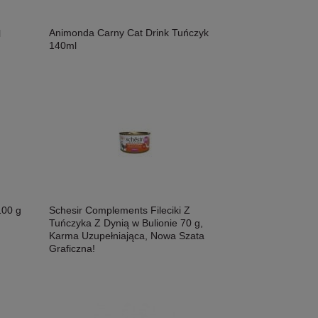
Animonda Carny Cat Drink Tuńczyk
l
140ml
Liebesgut Cat JUNIOR BIO 100g,
Liebesgut Cat Sensit
Ekologiczny Wołowina Z Dodatkiem
Ekologiczny Indyk Z
Ekologicznych Jabłek I Płatków
Ekologicznych March
10,19 zł
15,60 zł
Kokosowych! Monobiałkowa! Aż 93,5%
Chia! Monobiałkowa
Ekologicznej Wołowiny! Certyfikowane
Ekologicznego Indyk
Składniki I Wysoka Smakowitość!
Składniki I Wysoka 
Nowość!
Nowość!
Schesir Complements Fileciki Z
100 g
Tuńczyka Z Dynią w Bulionie 70 g,
Karma Uzupełniająca, Nowa Szata
Graficzna!