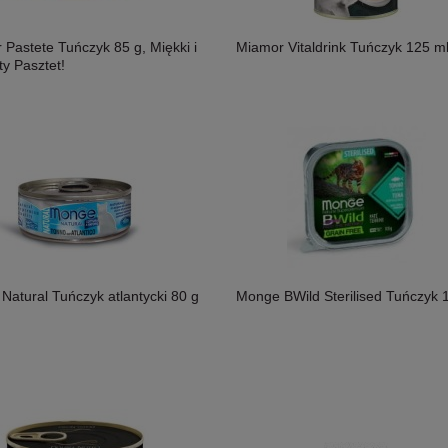
Pastete Tuńczyk 85 g, Miękki i
Miamor Vitaldrink Tuńczyk 125 m
y Pasztet!
osoś i Drób Saszetka 300g,
MAC's Shakery Sticks Kurczak I
ność!
Wołowina Z Kocimiętką I Szałwią 50g,
Niewielkie Miękkie Paluszki Dla Kota!
11,50 zł
Nowość!
Natural Tuńczyk atlantycki 80 g
Monge BWild Sterilised Tuńczyk 