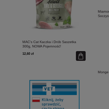
Miamor 
Soczyst
etka 300g,
MAC's Cat Kaczka i Drób Saszetka
MAC's Cat Ł
300g, NOWA Pojemność!
Nowa Pojem
12,60 zł
12,60 zł
Monge 