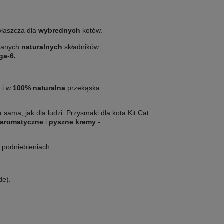
właszcza dla
wybrednych
kotów.
wanych
naturalnych
składników
ga-6.
a
i w
100% naturalna
przekąska
a sama, jak dla ludzi. Przysmaki dla kota Kit Cat
aromatyczne
i
pyszne kremy
-
 podniebieniach.
de).