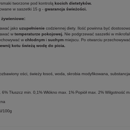
ysmaki tworzone pod kontrolą
kocich dietetyków.
owane w saszetki 15 g -
gwarancja świeżości.
 żywieniowe:
awać jako
uzupełnienie
codziennej diety. Ilość powinna być dostosow
awać w
temperaturze pokojowej.
Nie podgrzewać saszetki w mikrofali
echowywać w
chłodnym
i
suchym
miejscu. Po otwarciu przechowywa
ewnij kotu świeżą wodę do picia.
zbawiony ości, świeży łosoś, woda, skrobia modyfikowana, substancja 
n. 6% Tłuszcz min. 0,1% Włókno max. 1% Popiół max. 2% Wilgotność 
zna
al/100g