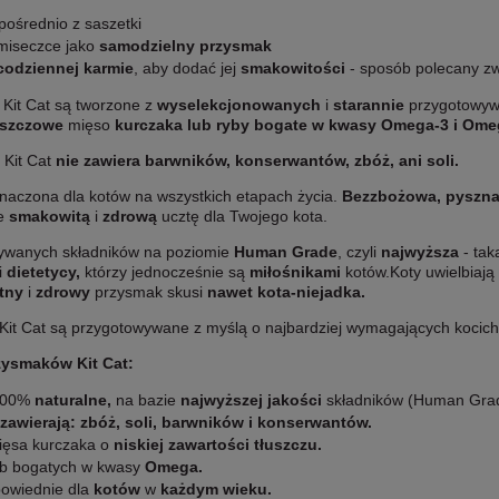
pośrednio z saszetki
miseczce jako
samodzielny przysmak
codziennej karmie
, aby dodać jej
smakowitości
- sposób polecany z
 Kit Cat są tworzone z
wyselekcjonowanych
i
starannie
przygotowy
uszczowe
mięso
kurczaka lub ryby bogate w kwasy Omega-3 i Ome
Kit Cat
nie zawiera barwników, konserwantów, zbóż, ani soli.
znaczona dla kotów na wszystkich etapach życia.
Bezzbożowa, pyszn
je
smakowitą
i
zdrową
ucztę dla Twojego kota.
ywanych składników na poziomie
Human Grade
, czyli
najwyższa
- tak
i
dietetycy,
którzy jednocześnie są
miłośnikami
kotów.Koty uwielbiają
tny
i
zdrowy
przysmak skusi
nawet kota-niejadka.
 Kit Cat są przygotowywane z myślą o najbardziej wymagających kocich
zysmaków Kit Cat:
100%
naturalne,
na bazie
najwyższej jakości
składników (Human Gra
 zawierają: zbóż, soli, barwników i konserwantów.
ięsa kurczaka o
niskiej zawartości tłuszczu.
yb bogatych w kwasy
Omega.
owiednie dla
kotów
w
każdym wieku.