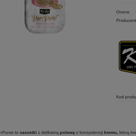
Ocena:
Producent
Kod produ
rrPuree to
saszetki
z delikatną
polewą
o konsystencji
kremu,
którą mo