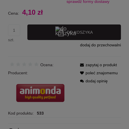
sprawdź formy dostawy
Cena nie zawiera ewentualnych kosztów płatności
4,10 zł
Cena:
DO KOSZYKA
szt.
dodaj do przechowalni
Ocena:
zapytaj o produkt
Producent:
poleć znajomemu
dodaj opinię
Kod produktu:
533