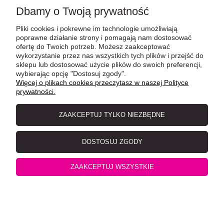
Dbamy o Twoją prywatność
Catz Finefood Kitten No. 07 Wołowina i Cielęcina 85g
Pliki cookies i pokrewne im technologie umożliwiają
poprawne działanie strony i pomagają nam dostosować
ofertę do Twoich potrzeb. Możesz zaakceptować
wykorzystanie przez nas wszystkich tych plików i przejść do
sklepu lub dostosować użycie plików do swoich preferencji,
wybierając opcję "Dostosuj zgody".
Więcej o plikach cookies przeczytasz w naszej Polityce
prywatności.
ZAAKCEPTUJ TYLKO NIEZBĘDNE
DOSTOSUJ ZGODY
Vet-Expert Raw Paleo Kitten - Dziczyzna saszetka 100 g
ZAAKCEPTUJ WSZYSTKIE