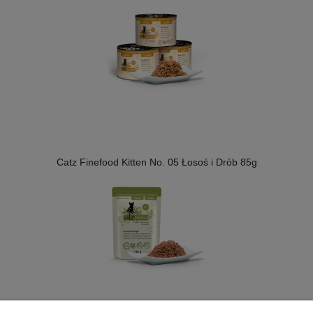
Catz Finefood Kitten No. 05 Łosoś i Drób 85g