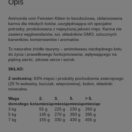
Opis
Animonda vom Feinsten Kitten to bezzbożowa, zbilansowana
karma dla młodych kotów, uwzględniająca ich specjalne
potrzeby, produkowana z najwyższej jakości mięs. Karma nie
zawiera węglowodanów, soi, składników GMO, sztucznych
barwników, konserwantów i aromatów.
To naturalne źródło tauryny – aminokwasu niezbędnego kotu
do życia i prawidłowego funkcjonowania, wpływającego na
piękną sierść, zdrowe serce i wzrok.
SKŁAD:
Z wołowiną:
63% mięso i produkty pochodzenia zwierzęcego
(25 % wołowiny, kurczak, wieprzowina), bulion, składniki
mineralne.
Waga
2.
3.
5.
> 5.
dorosłego kota
miesiąc
miesiąc
miesiąc
miesiąc
3 kg
55 g
225 g
230 g
260 g
5 kg
145 g
270 g
350 g
395 g
7 kg
155 g
330 g
430 g
455 g