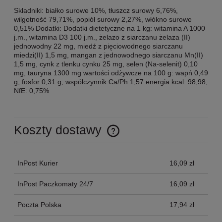
Składniki: białko surowe 10%, tłuszcz surowy 6,76%,
wilgotność 79,71%, popiół surowy 2,27%, włókno surowe
0,51% Dodatki: Dodatki dietetyczne na 1 kg: witamina A 1000
j.m., witamina D3 100 j.m., żelazo z siarczanu żelaza (II)
jednowodny 22 mg, miedź z pięciowodnego siarczanu
miedzi(II) 1,5 mg, mangan z jednowodnego siarczanu Mn(II)
1,5 mg, cynk z tlenku cynku 25 mg, selen (Na-selenit) 0,10
mg, tauryna 1300 mg wartości odżywcze na 100 g: wapń 0,49
g, fosfor 0,31 g, współczynnik Ca/Ph 1,57 energia kcal: 98,98,
NfE: 0,75%
Koszty dostawy
Cena nie zawiera ewentualnych kosztów płatności
InPost Kurier
16,09 zł
InPost Paczkomaty 24/7
16,09 zł
Poczta Polska
17,94 zł