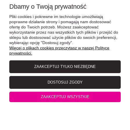
Dbamy o Twoją prywatność
Pliki cookies i pokrewne im technologie umożliwiają
poprawne działanie strony i pomagają nam dostosować
ofertę do Twoich potrzeb. Możesz zaakceptować
wykorzystanie przez nas wszystkich tych plików i przejść do
sklepu lub dostosować użycie plików do swoich preferencji,
wybierając opcję "Dostosuj zgody".
Więcej o plikach cookies przeczytasz w naszej Polityce
prywatności.
MAC's Kitten Indyk, wołowina i kaczka 200 g
ZAAKCEPTUJ TYLKO NIEZBĘDNE
DOSTOSUJ ZGODY
ZAAKCEPTUJ WSZYSTKIE