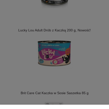
Lucky Lou Adult Drób z Kaczką 200 g, Nowość!
Brit Care Cat Kaczka w Sosie Saszetka 85 g