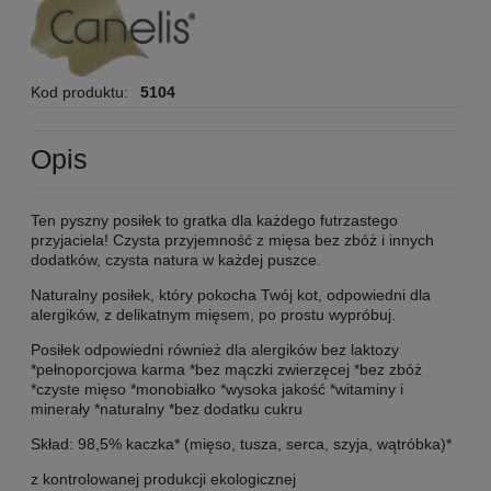
Kod produktu:
5104
Opis
Ten pyszny posiłek to gratka dla każdego futrzastego
przyjaciela! Czysta przyjemność z mięsa bez zbóż i innych
dodatków, czysta natura w każdej puszce.
Naturalny posiłek, który pokocha Twój kot, odpowiedni dla
alergików, z delikatnym mięsem, po prostu wypróbuj.
Posiłek odpowiedni również dla alergików bez laktozy
*pełnoporcjowa karma *bez mączki zwierzęcej *bez zbóż
*czyste mięso *monobiałko *wysoka jakość *witaminy i
minerały *naturalny *bez dodatku cukru
Skład: 98,5% kaczka* (mięso, tusza, serca, szyja, wątróbka)*
z kontrolowanej produkcji ekologicznej