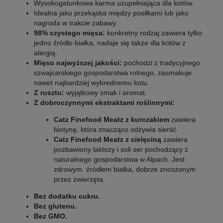
Wysokogatunkowa karma uzupełniająca dla kotów.
Idealna jako przekąska między posiłkami lub jako
nagroda w trakcie zabawy.
98% czystego mięsa:
konkretny rodzaj zawiera tylko
jedno źródło białka, nadaje się także dla kotów z
alergią.
Mięso najwyższej jakości:
pochodzi z tradycyjnego
szwajcarskiego gospodarstwa rolnego, zasmakuje
nawet najbardziej wybrednemu kotu.
Z rusztu:
wyjątkowy smak i aromat.
Z dobroczynnymi ekstraktami roślinnymi:
Catz Finefood Meatz z kurczakiem
zawiera
biotynę, która znacząco odżywia sierść.
Catz Finefood Meatz z cielęciną
zawiera
pozbawiony laktozy i soli ser pochodzący z
naturalnego gospodarstwa w Alpach. Jest
zdrowym. źródłem białka, dobrze znoszonym
przez zwierzęta.
Bez dodatku cukru.
Bez glutenu.
Bez GMO.