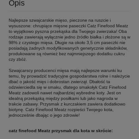
Opis
Najlepsze szwajcarskie mięso, pieczone na ruszcie i
wysuszone: chrupiące mięsne paseczki Catz Finefood Meatz
to wyjątkowo pyszna przekąska dla Twojego zwierzaka! Oba
rodzaje zawierają wyłącznie jedno źródło białka i złożone są w
98% z czystego mięsa. Długie na około 3,5 cm paseczki nie
posiadają żadnych modyfikowanych genetycznie składników,
produkowane są również bez najmniejszego dodatku cukru
czy zbóż.
Szwajcarscy producenci mięsa mają najlepsze warunki ku
temu, by prowadzić tradycyjne gospodarstwa rolne i należycie
dbać o jakość mięs i dobrostan zwierząt. Dbałość ta
odzwierciedla się w smaku, dlatego smakołyk Catz Finefood
Meatz zadowoli nawet najbardziej wybredne koty. Jest on
idealną przekąską między posiłkami lub jako nagroda w
trakcie zabawy. Przysmak z kurczakiem zawiera dodatkowo
biotynę. Catz Finefood Meatz rozpieści Twojego kota,
jednocześnie dbając o jego zdrowie!
catz finefood Meatz przysmak dla kota w skrócie: