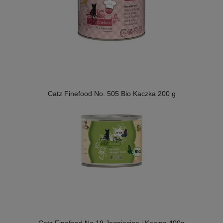
Catz Finefood No. 505 Bio Kaczka 200 g
Catz Finefood No.19 Jagnięcina i Konina 400g