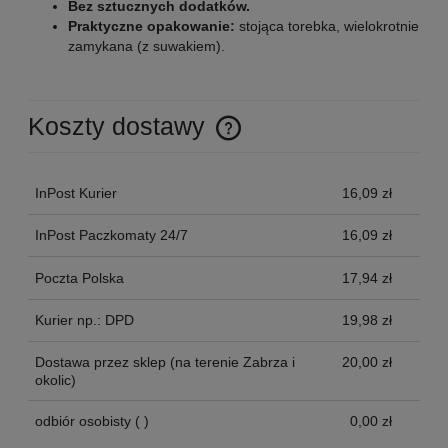
Bez sztucznych dodatków.
Praktyczne opakowanie:
stojąca torebka, wielokrotnie
zamykana (z suwakiem).
Koszty dostawy
Cena nie zawiera ewentualnych kosztów płatności
InPost Kurier
16,09 zł
InPost Paczkomaty 24/7
16,09 zł
Poczta Polska
17,94 zł
Kurier np.: DPD
19,98 zł
Dostawa przez sklep
(na terenie Zabrza i
20,00 zł
okolic)
odbiór osobisty
( )
0,00 zł