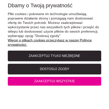
Dbamy o Twoją prywatność
Pliki cookies i pokrewne im technologie umożliwiają
poprawne działanie strony i pomagają nam dostosować
ofertę do Twoich potrzeb. Możesz zaakceptować
Catz Finefood Purrrr Wołowina No. 119 saszetka 85g
wykorzystanie przez nas wszystkich tych plików i przejść do
sklepu lub dostosować użycie plików do swoich preferencji,
wybierając opcję "Dostosuj zgody".
Więcej o plikach cookies przeczytasz w naszej Polityce
prywatności.
ZAAKCEPTUJ TYLKO NIEZBĘDNE
DOSTOSUJ ZGODY
ZAAKCEPTUJ WSZYSTKIE
Catz Finefood No.23 Wołowina i Kaczka 400g