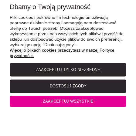
Dbamy o Twoją prywatność
Pliki cookies i pokrewne im technologie umożliwiają
Catz Finefood Purrrr Wołowina No. 119 saszetka 85g
poprawne działanie strony i pomagają nam dostosować
ofertę do Twoich potrzeb. Możesz zaakceptować
wykorzystanie przez nas wszystkich tych plików i przejść do
sklepu lub dostosować użycie plików do swoich preferencji,
wybierając opcję "Dostosuj zgody".
Więcej o plikach cookies przeczytasz w naszej Polityce
prywatności.
ZAAKCEPTUJ TYLKO NIEZBĘDNE
DOSTOSUJ ZGODY
Catz Finefood No.23 Wołowina i Kaczka 400g
ZAAKCEPTUJ WSZYSTKIE