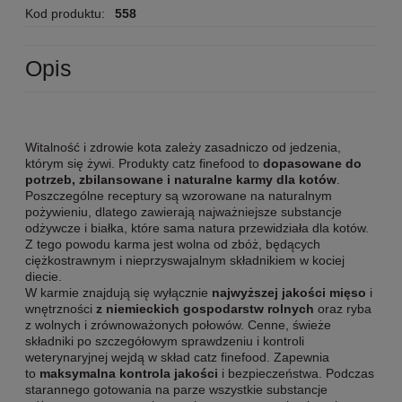
Kod produktu:
558
Opis
Witalność i zdrowie kota zależy zasadniczo od jedzenia,
którym się żywi. Produkty catz finefood to
dopasowane do
potrzeb, zbilansowane i naturalne karmy dla kotów
.
Poszczególne receptury są wzorowane na naturalnym
pożywieniu, dlatego zawierają najważniejsze substancje
odżywcze i białka, które sama natura przewidziała dla kotów.
Z tego powodu karma jest wolna od zbóż, będących
ciężkostrawnym i nieprzyswajalnym składnikiem w kociej
diecie.
W karmie znajdują się wyłącznie
najwyższej jakości mięso
i
wnętrzności
z niemieckich gospodarstw rolnych
oraz ryba
z wolnych i zrównoważonych połowów. Cenne, świeże
składniki po szczegółowym sprawdzeniu i kontroli
weterynaryjnej wejdą w skład catz finefood. Zapewnia
to
maksymalna kontrola jakości
i bezpieczeństwa. Podczas
starannego gotowania na parze wszystkie substancje