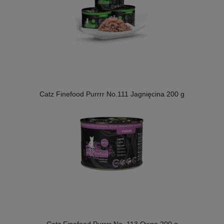
Catz Finefood Purrrr No.111 Jagnięcina 200 g
Catz Finefood Purrrr No. 113 Owca 200 g