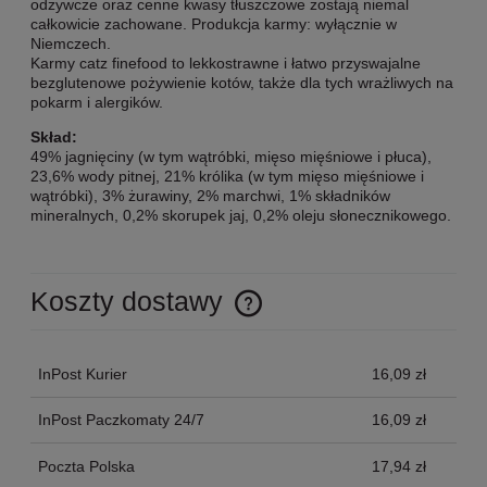
odżywcze oraz cenne kwasy tłuszczowe zostają niemal
całkowicie zachowane. Produkcja karmy: wyłącznie w
Niemczech.
Karmy catz finefood to lekkostrawne i łatwo przyswajalne
bezglutenowe pożywienie kotów, także dla tych wrażliwych na
pokarm i alergików.
Skład:
49% jagnięciny (w tym wątróbki, mięso mięśniowe i płuca),
23,6% wody pitnej, 21% królika (w tym mięso mięśniowe i
wątróbki), 3% żurawiny, 2% marchwi, 1% składników
mineralnych, 0,2% skorupek jaj, 0,2% oleju słonecznikowego.
Koszty dostawy
Cena nie zawiera ewentualnych kosztów płatności
InPost Kurier
16,09 zł
InPost Paczkomaty 24/7
16,09 zł
Poczta Polska
17,94 zł