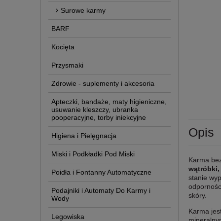
Surowe karmy
BARF
Kocięta
Przysmaki
Zdrowie - suplementy i akcesoria
Apteczki, bandaże, maty higieniczne,
usuwanie kleszczy, ubranka
pooperacyjne, torby iniekcyjne
Opis
Higiena i Pielęgnacja
Miski i Podkładki Pod Miski
Karma bez
wątróbki
Poidła i Fontanny Automatyczne
stanie wyp
odporności
Podajniki i Automaty Do Karmy i
skóry.
Wody
Karma jes
Legowiska
mineralny