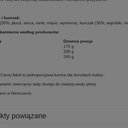
i kurczak:
35%, płuca, serca, nerki, mięso, wymiona), kurczak (30%, wątróbki, mię
 karmienie według producenta:
a
Dzienna porcja
175 g
200 g
245 g
Carny Adult to pełnoporcjowa karma dla dorosłych kotów.
ewnić zwierzęciu stały dostęp do świeżej wody pitnej.
ano w Niemczech.
kty powiązane