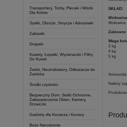
Transportery, Torby, Plecaki i Wózki
SKŁAD:
Dla Kotów
Wołowina 
Wołowina (
Szelki, Obroże, Smycze i Adresówki
Zalecane
Zabawki
Waga kot
Drapaki
3 kg
4 kg
Kuwety, Łopatki, Wycieraczki i Filtry
5 kg
Do Kuwet
Żwirki, Neutralizatory, Odkażacze do
Żwirków
Animonda 
Należy zap
Środki czystości
Produkow
Bezpieczny Dom: Siatki Ochronne,
Zabezpieczenia Okien, Kamery,
Drzwiczki
Produ
Gadżety dla Kociarza i Kociary
Boże Narodzenie