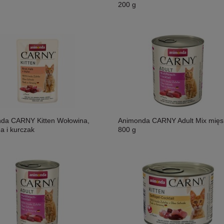
200 g
da CARNY Kitten Wołowina,
Animonda CARNY Adult Mix mięs
na i kurczak
800 g
osoś i Drób Saszetka 300g,
MAC's Shakery Sticks Kurczak I
ność!
Wołowina Z Kocimiętką I Szałwią 50g,
Niewielkie Miękkie Paluszki Dla Kota!
11,50 zł
Nowość!