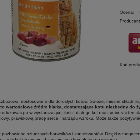
Ocena:
Producent
Kod produ
zbożowa, dostosowana dla dorosłych kotów. Świeże, mięsne składniki, 
, to wartościowe źródło białka, dostarczające kotu niezbędny do 
rodukować go w wystarczającej ilości, dlatego kot musi pobierać ten s
owy, prawidłową pracę serca i narządu wzroku. Może także pozytywnie 
t pozbawiona sztucznych barwników i konserwantów. Dzięki wzbogaceni
mi Twój kot otrzymuje zbilansowane i kompletne pożywienie.