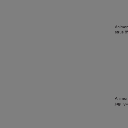
Animon
struś 8
Animon
jagnięc