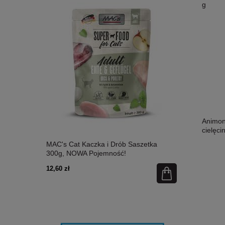
g
Animon
cielęci
etka 300g,
MAC's Cat Kaczka i Drób Saszetka
MAC's Cat Ł
300g, NOWA Pojemność!
Nowa Pojem
12,60 zł
12,60 zł