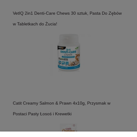
VetIQ 2in1 Denti-Care Chews 30 sztuk, Pasta Do Zębów
w Tabletkach do Żucia!
Catit Creamy Salmon & Prawn 4x10g, Przysmak w
Postaci Pasty Łosoś i Krewetki