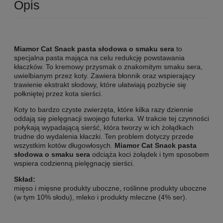
Opis
Miamor Cat Snack pasta słodowa o smaku sera
to
specjalna pasta mająca na celu redukcję powstawania
kłaczków. To kremowy przysmak o znakomitym smaku sera,
uwielbianym przez koty. Zawiera błonnik oraz wspierający
trawienie ekstrakt słodowy, które ułatwiają pozbycie się
połkniętej przez kota sierści.
Koty to bardzo czyste zwierzęta, które kilka razy dziennie
oddają się pielęgnacji swojego futerka. W trakcie tej czynności
połykają wypadającą sierść, która tworzy w ich żołądkach
trudne do wydalenia kłaczki. Ten problem dotyczy przede
wszystkim kotów długowłosych.
Miamor Cat Snack pasta
słodowa o smaku sera
odciąża koci żołądek i tym sposobem
wspiera codzienną pielęgnację sierści.
Skład:
mięso i mięsne produkty uboczne, roślinne produkty uboczne
(w tym 10% słodu), mleko i produkty mleczne (4% ser).