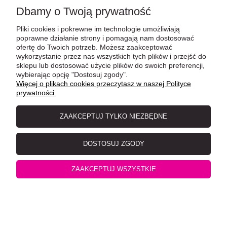
Dbamy o Twoją prywatność
Pliki cookies i pokrewne im technologie umożliwiają
poprawne działanie strony i pomagają nam dostosować
ofertę do Twoich potrzeb. Możesz zaakceptować
wykorzystanie przez nas wszystkich tych plików i przejść do
sklepu lub dostosować użycie plików do swoich preferencji,
wybierając opcję "Dostosuj zgody".
Więcej o plikach cookies przeczytasz w naszej Polityce
VETExpert TrichoCat Pasta Odkłaczająca, Skutecznie
prywatności.
Usuwa Kule Włosowe!
ZAAKCEPTUJ TYLKO NIEZBĘDNE
DOSTOSUJ ZGODY
ZAAKCEPTUJ WSZYSTKIE