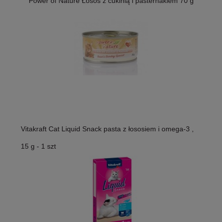
Power of Nature Łosoś z cukinią i pasternakiem 70 g
Vitakraft Cat Liquid Snack pasta z łososiem i omega-3 ,
15 g - 1 szt