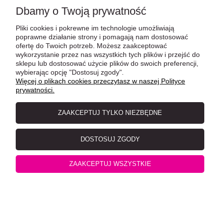
Dbamy o Twoją prywatność
Pliki cookies i pokrewne im technologie umożliwiają
poprawne działanie strony i pomagają nam dostosować
ofertę do Twoich potrzeb. Możesz zaakceptować
wykorzystanie przez nas wszystkich tych plików i przejść do
sklepu lub dostosować użycie plików do swoich preferencji,
wybierając opcję "Dostosuj zgody".
GimCat Pasta Multi-Vitamin Extra 100g
Więcej o plikach cookies przeczytasz w naszej Polityce
prywatności.
ZAAKCEPTUJ TYLKO NIEZBĘDNE
DOSTOSUJ ZGODY
ZAAKCEPTUJ WSZYSTKIE
GimCat Pasta Multi-Vitamin Extra 50g, 12 Witamin,