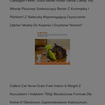
Catstages Peelin' Good Banan Kicker Dental Catnip Toy!
Wesoły Pluszowy Szeleszczący Banan Z Kocimiętką I
Piórkami! Z Siateczką Wspomagającą Czyszczenie
Zębów! Idealny Do Kopania I Gryzienia! Nowość!
Calibra Cat Verve Grain Free Indoor & Weight Z
Kurczakiem I Indykiem 750g! Bezzbożowa Formuła Dla
Kotów O Obniżonym Zapotrzebowaniu Kalorycznym,