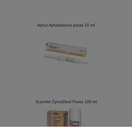
Aptus Aptobalance pasta 15 ml
ScanVet ZymoDent Pasta 100 ml