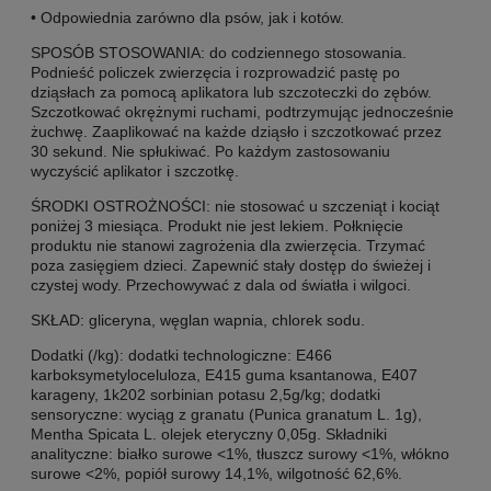
• Odpowiednia zarówno dla psów, jak i kotów.
SPOSÓB STOSOWANIA: do codziennego stosowania.
Podnieść policzek zwierzęcia i rozprowadzić pastę po
dziąsłach za pomocą aplikatora lub szczoteczki do zębów.
Szczotkować okrężnymi ruchami, podtrzymując jednocześnie
żuchwę. Zaaplikować na każde dziąsło i szczotkować przez
30 sekund. Nie spłukiwać. Po każdym zastosowaniu
wyczyścić aplikator i szczotkę.
ŚRODKI OSTROŻNOŚCI: nie stosować u szczeniąt i kociąt
poniżej 3 miesiąca. Produkt nie jest lekiem. Połknięcie
produktu nie stanowi zagrożenia dla zwierzęcia. Trzymać
poza zasięgiem dzieci. Zapewnić stały dostęp do świeżej i
czystej wody. Przechowywać z dala od światła i wilgoci.
SKŁAD: gliceryna, węglan wapnia, chlorek sodu.
Dodatki (/kg): dodatki technologiczne: E466
karboksymetyloceluloza, E415 guma ksantanowa, E407
karageny, 1k202 sorbinian potasu 2,5g/kg; dodatki
sensoryczne: wyciąg z granatu (Punica granatum L. 1g),
Mentha Spicata L. olejek eteryczny 0,05g. Składniki
analityczne: białko surowe <1%, tłuszcz surowy <1%, włókno
surowe <2%, popiół surowy 14,1%, wilgotność 62,6%.