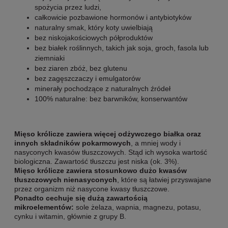
spożycia przez ludzi,
całkowicie pozbawione hormonów i antybiotyków
naturalny smak, który koty uwielbiają
bez niskojakościowych półproduktów
bez białek roślinnych, takich jak soja, groch, fasola lub
ziemniaki
bez ziaren zbóż, bez glutenu
bez zagęszczaczy i emulgatorów
minerały pochodzące z naturalnych źródeł
100% naturalne: bez barwników, konserwantów
Mięso królicze zawiera więcej odżywczego białka oraz
innych składników pokarmowych
, a mniej wody i
nasyconych kwasów tłuszczowych. Stąd ich wysoka wartość
biologiczna. Zawartość tłuszczu jest niska (ok. 3%).
Mięso królicze zawiera stosunkowo dużo kwasów
tłuszczowych nienasyconych
, które są łatwiej przyswajane
przez organizm niż nasycone kwasy tłuszczowe.
Ponadto cechuje się dużą zawartością
mikroelementów:
sole żelaza, wapnia, magnezu, potasu,
cynku i witamin, głównie z grupy B.