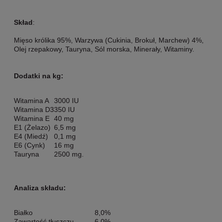
Skład
:
Mięso królika 95%, Warzywa (Cukinia, Brokuł, Marchew) 4%,
Olej rzepakowy, Tauryna, Sól morska, Minerały, Witaminy.
Dodatki na kg:
Witamina A
3000 IU
Witamina D3
350 IU
Witamina E
40 mg
E1 (Żelazo)
6,5 mg
E4 (Miedź)
0,1 mg
E6 (Cynk)
16 mg
Tauryna
2500 mg.
Analiza składu:
Białko
8,0%
Zawartość tłuszczu
6,0%