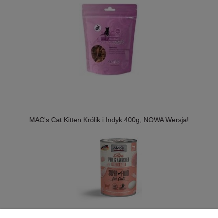
MAC's Cat Kitten Królik i Indyk 400g, NOWA Wersja!