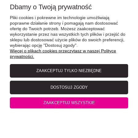
Dbamy o Twoją prywatność
Pliki cookies i pokrewne im technologie umożliwiają
Healthy Meat MONO Czysty Królik 100g, Nowość!
poprawne działanie strony i pomagają nam dostosować
ofertę do Twoich potrzeb. Możesz zaakceptować
wykorzystanie przez nas wszystkich tych plików i przejść do
sklepu lub dostosować użycie plików do swoich preferencji,
wybierając opcję "Dostosuj zgody".
Więcej o plikach cookies przeczytasz w naszej Polityce
prywatności.
ZAAKCEPTUJ TYLKO NIEZBĘDNE
DOSTOSUJ ZGODY
Leonardo Królik z żurawiną saszetka 85 g
ZAAKCEPTUJ WSZYSTKIE