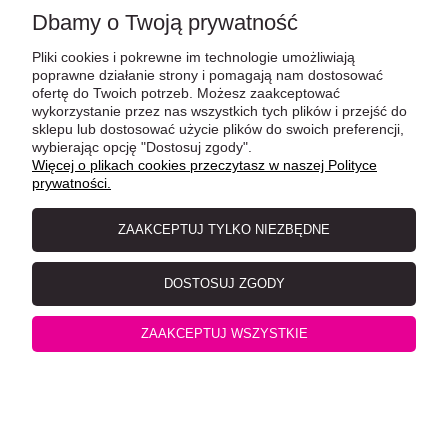
Dbamy o Twoją prywatność
Pliki cookies i pokrewne im technologie umożliwiają
poprawne działanie strony i pomagają nam dostosować
ofertę do Twoich potrzeb. Możesz zaakceptować
wykorzystanie przez nas wszystkich tych plików i przejść do
sklepu lub dostosować użycie plików do swoich preferencji,
wybierając opcję "Dostosuj zgody".
Więcej o plikach cookies przeczytasz w naszej Polityce
prywatności.
Leonardo Jagnięcina z żurawiną saszetka 85 g
ZAAKCEPTUJ TYLKO NIEZBĘDNE
DOSTOSUJ ZGODY
ZAAKCEPTUJ WSZYSTKIE