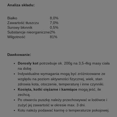
Analiza składu:
Białko
8,0%
Zawartość tłuszczu
7,0%
Surowy błonnik
0,5%
Substancje nieorganiczne
2%
Wilgotność
81%
Dawkowanie:
Dorosły kot
potrzebuje ok. 200g na 3,5-4kg masy ciała
na dobę.
Indywidualne wymagania mogą być zróżnicowane ze
względu na poziom aktywności fizycznej, wiek, stan
zdrowia kota, otoczenie, temperaturę i inne czynniki.
Kocięta, kotki ciężarne i karmiące
mogą jeść, ile
zechcą.
Po otwarciu puszkę należy przechowywać w lodówce i
zużyć jej zawartość w okresie max. 3 dni.
Kotu należy podawać karmę o temperaturze pokojowej.