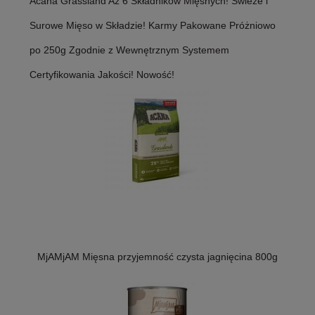
Acana Grassland Aż 6 Składników Mięsnych! Świeże i
Surowe Mięso w Składzie! Karmy Pakowane Próżniowo
po 250g Zgodnie z Wewnętrznym Systemem
Certyfikowania Jakości! Nowość!
MjAMjAM Mięsna przyjemność czysta jagnięcina 800g