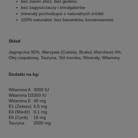
bez ziaren zbóż, bez glutenu
bez zagęszczaczy i emulgatorów
minerały pochodzące z naturalnych źródeł
100% naturalne: bez barwników, konserwantów
Skład
:
Jagnięcina 95%, Warzywa (Cukinia, Brokuł, Marchew) 4%,
Olej rzepakowy, Tauryna, Sól morska, Minerały, Witaminy.
Dodatki na kg:
Witamina A
3000 IU
Witamina D3
350 IU
Witamina E
40 mg
E1 (Żelazo)
6,5 mg
E4 (Miedź)
0,1 mg
E6 (Cynk)
16 mg
Tauryna
2500 mg.