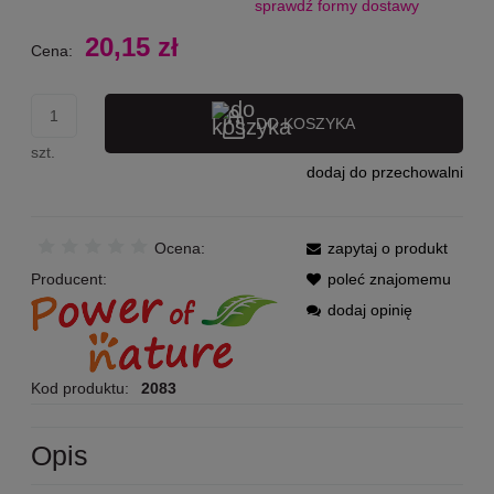
sprawdź formy dostawy
Cena nie zawiera ewentualnych kosztów płatności
20,15 zł
Cena:
DO KOSZYKA
szt.
dodaj do przechowalni
Ocena:
zapytaj o produkt
Producent:
poleć znajomemu
dodaj opinię
Kod produktu:
2083
Opis