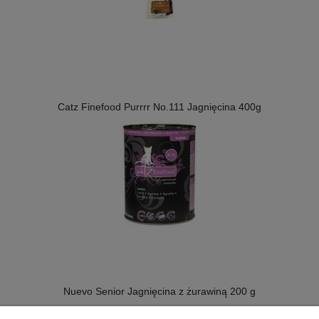
Catz Finefood Purrrr No.111 Jagnięcina 400g
Nuevo Senior Jagnięcina z żurawiną 200 g