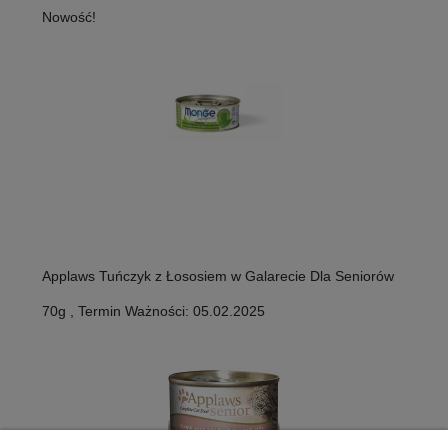
Nowość!
Applaws Tuńczyk z Łososiem w Galarecie Dla Seniorów
70g , Termin Ważności: 05.02.2025