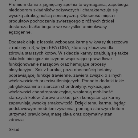
Premium danie z jagnięciny spełnia te wymagania, zapobiega
niedoborom składników odżywczych i charakteryzuje się
wysoką atrakcyjnością sensoryczną. Obecność mięsa i
produktów pochodzenia zwierzęcego z różnych źródeł
dostarcza białko bogate we wszystkie aminokwasy
egzogenne.
Dodatek oleju z łososia wzbogaca karmę w kwasy tłuszczowe
z rodziny n-3, w tym EPA i DHA, które są kluczowe dla
zdrowia starszych kotów. W składzie karmy znajdują się także
składniki biologicznie czynne wspierające prawidłowe
funkcjonowanie narządów oraz hamujące procesy
oksydacyjne. Sok z buraka, poza obecnością betainy
poprawiającej funkcje trawienne, zawiera związki o silnych
właściwościach przeciwutleniających. Ponadto dodatki takie
jak glukozamina i siarczan chondroityny, wykazujące
właściwości chondroprotekcyjne, wspierają mobilność
starszych kotów. Zarówno skład, jak i konsystencja karmy
zapewniają wysoką smakowitość. Dzięki temu karma, będąc
podstawowym modelem żywienia, pomaga starszym kotom
utrzymać prawidłową masę ciała oraz optymalny stan
zdrowia.
Skład: