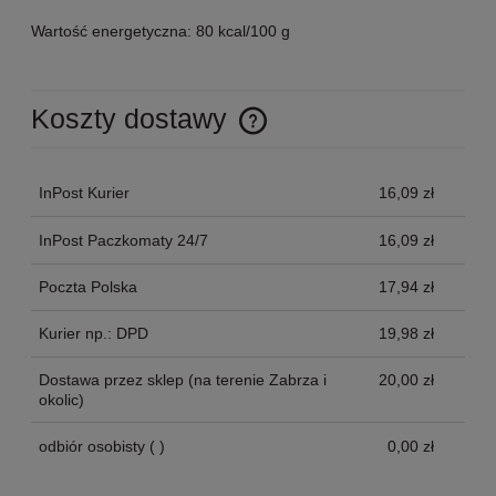
Wartość energetyczna: 80 kcal/100 g
Koszty dostawy
Cena nie zawiera ewentualnych kosztów płatności
InPost Kurier
16,09 zł
InPost Paczkomaty 24/7
16,09 zł
Poczta Polska
17,94 zł
Kurier np.: DPD
19,98 zł
Dostawa przez sklep
(na terenie Zabrza i
20,00 zł
okolic)
odbiór osobisty
( )
0,00 zł