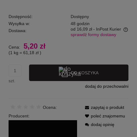
Dostępność:
Dostępny
Wysyłka w:
48 godzin
od 16,09 zł
- InPost Kurier
Dostawa:
sprawdź formy dostawy
Cena nie zawiera ewentualnych kosztów płatności
5,20 zł
Cena:
(1
kg
=
61,18 zł
)
DO KOSZYKA
szt.
dodaj do przechowalni
Ocena:
zapytaj o produkt
Producent:
poleć znajomemu
dodaj opinię