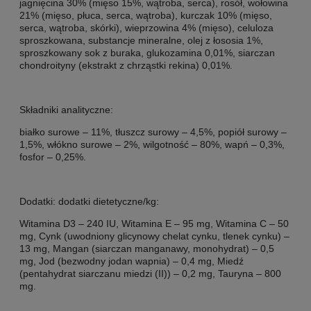
jagnięcina 30% (mięso 15%, wątroba, serca), rosół, wołowina
21% (mięso, płuca, serca, wątroba), kurczak 10% (mięso,
serca, wątroba, skórki), wieprzowina 4% (mięso), celuloza
sproszkowana, substancje mineralne, olej z łososia 1%,
sproszkowany sok z buraka, glukozamina 0,01%, siarczan
chondroityny (ekstrakt z chrząstki rekina) 0,01%.
Składniki analityczne:
białko surowe – 11%, tłuszcz surowy – 4,5%, popiół surowy –
1,5%, włókno surowe – 2%, wilgotność – 80%, wapń – 0,3%,
fosfor – 0,25%.
Dodatki: dodatki dietetyczne/kg:
Witamina D3 – 240 IU, Witamina E – 95 mg, Witamina C – 50
mg, Cynk (uwodniony glicynowy chelat cynku, tlenek cynku) –
13 mg, Mangan (siarczan manganawy, monohydrat) – 0,5
mg, Jod (bezwodny jodan wapnia) – 0,4 mg, Miedź
(pentahydrat siarczanu miedzi (II)) – 0,2 mg, Tauryna – 800
mg.