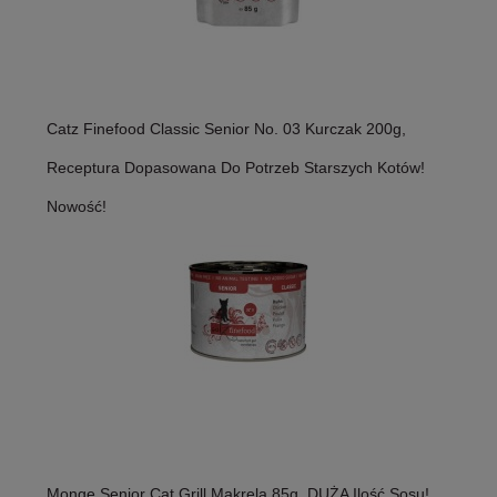
Catz Finefood Classic Senior No. 03 Kurczak 200g,
Receptura Dopasowana Do Potrzeb Starszych Kotów!
Nowość!
Monge Senior Cat Grill Makrela 85g, DUŻA Ilość Sosu!