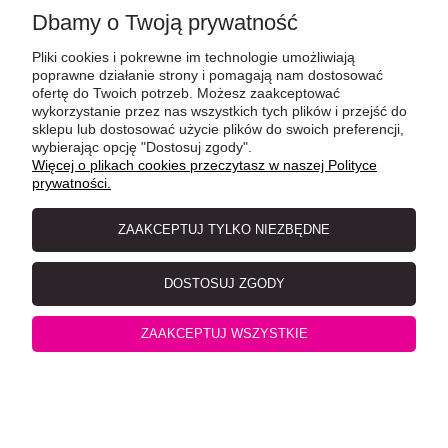
Dbamy o Twoją prywatność
Pliki cookies i pokrewne im technologie umożliwiają
poprawne działanie strony i pomagają nam dostosować
ofertę do Twoich potrzeb. Możesz zaakceptować
wykorzystanie przez nas wszystkich tych plików i przejść do
Applaws Tuńczyk z Sardynkami w Galarecie Dla
sklepu lub dostosować użycie plików do swoich preferencji,
wybierając opcję "Dostosuj zgody".
Seniorów 70g, Termin ważności: 10.02.2025
Więcej o plikach cookies przeczytasz w naszej Polityce
prywatności.
ZAAKCEPTUJ TYLKO NIEZBĘDNE
DOSTOSUJ ZGODY
ZAAKCEPTUJ WSZYSTKIE
Simple Solution Zmywalne Wielorazowe Maty Higieniczne