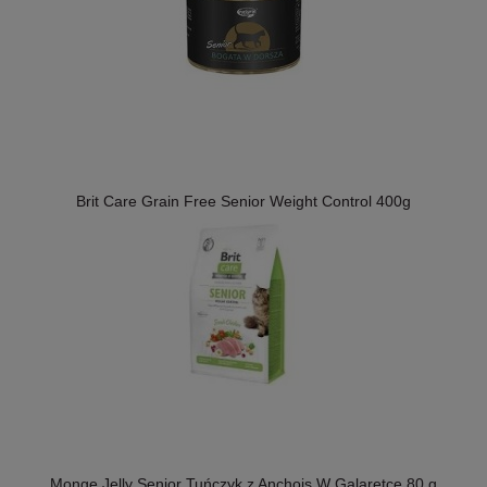
Brit Care Grain Free Senior Weight Control 400g
Monge Jelly Senior Tuńczyk z Anchois W Galaretce 80 g