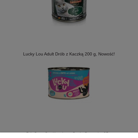
Lucky Lou Adult Drób z Kaczką 200 g, Nowość!
Brit Care Cat Kaczka w Sosie Saszetka 85 g