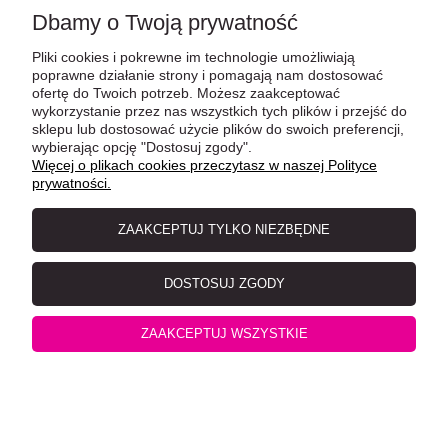
Dbamy o Twoją prywatność
Pliki cookies i pokrewne im technologie umożliwiają
poprawne działanie strony i pomagają nam dostosować
ofertę do Twoich potrzeb. Możesz zaakceptować
wykorzystanie przez nas wszystkich tych plików i przejść do
sklepu lub dostosować użycie plików do swoich preferencji,
wybierając opcję "Dostosuj zgody".
Więcej o plikach cookies przeczytasz w naszej Polityce
prywatności.
ZAAKCEPTUJ TYLKO NIEZBĘDNE
MAC's Kitten Indyk, wołowina i kaczka 200 g
DOSTOSUJ ZGODY
ZAAKCEPTUJ WSZYSTKIE