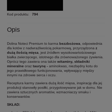
Kod produktu:
794
Opis
Dolina Noteci Premium to karma
bezzbożowa
, odpowiednia
dla kotów z nadwrażliwością pokarmową, przyrządzona
z
dużą ilością mięsa
, jest źródłem wysokowartościowego
białka zwierzęcego, istotnego dla zrównoważonego żywienia.
Oprócz tego zawiera ona także
witaminy, składniki
mineralne
oraz
taurynę -
aminokwas, niezbędny kotu do
jego prawidłowego funkcjonowania, wpływający między
innymi na zdrowie serca i oczu.
Receptura karmy zawiera dużą ilość mięsa, inspirację dla jej
produkcji stanowiły posiłki, przygotowywane jak w domu. Nie
zawiera sztucznych aromatów, wzmacniaczy smaku i
konserwantów.
SKŁAD: