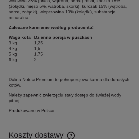
wołowina 25% (płuca, wątroba, serca) rosół, kaczka 15%
(żołądki, mięso 5%, wątroba, skórki), kurczak 15% (wątroba,
serca, żołądki), wieprzowina 10% (żołądki), substancje
mineralne.
Zalecane karmienie według producenta:
Waga kota
Dzienna porcja w puszkach
3 kg
1,25
4 kg
1,5
5 kg
1,75
6 kg
2
Dolina Noteci Premium to pełnoporcjowa karma dla dorosłych
kotów.
Należy zapewnić zwierzęciu stały dostęp do świeżej wody
pitnej.
Produkowano w Polsce.
Koszty dostawy
Cena nie zawiera ewentualnych kosztów płatności