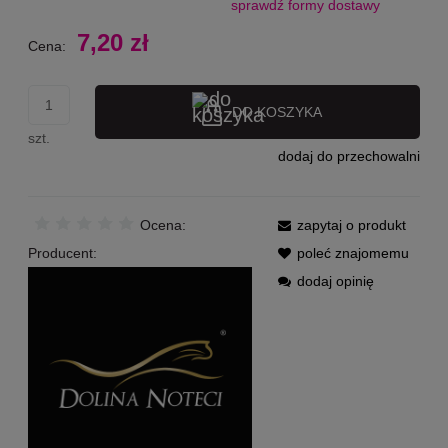
sprawdź formy dostawy
Cena nie zawiera ewentualnych kosztów płatności
7,20 zł
Cena:
DO KOSZYKA
szt.
dodaj do przechowalni
Ocena:
zapytaj o produkt
Producent:
poleć znajomemu
dodaj opinię