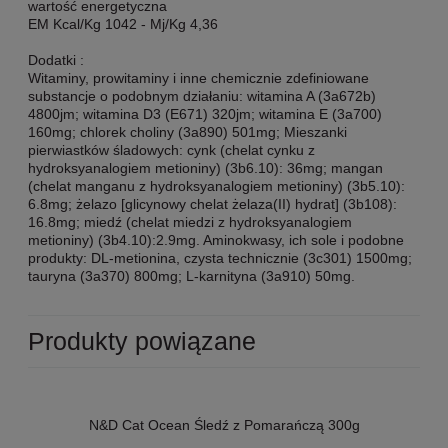
wartość energetyczna
EM Kcal/Kg 1042 - Mj/Kg 4,36
Dodatki :
Witaminy, prowitaminy i inne chemicznie zdefiniowane
substancje o podobnym działaniu: witamina A (3a672b)
4800jm; witamina D3 (E671) 320jm; witamina E (3a700)
160mg; chlorek choliny (3a890) 501mg; Mieszanki
pierwiastków śladowych: cynk (chelat cynku z
hydroksyanalogiem metioniny) (3b6.10): 36mg; mangan
(chelat manganu z hydroksyanalogiem metioniny) (3b5.10):
6.8mg; żelazo [glicynowy chelat żelaza(II) hydrat] (3b108):
16.8mg; miedź (chelat miedzi z hydroksyanalogiem
metioniny) (3b4.10):2.9mg. Aminokwasy, ich sole i podobne
produkty: DL-metionina, czysta technicznie (3c301) 1500mg;
tauryna (3a370) 800mg; L-karnityna (3a910) 50mg.
Produkty powiązane
N&D Cat Ocean Śledź z Pomarańczą 300g