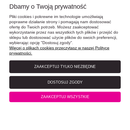
MAC's Cat Kaczka, Wołowina i Królik 800g
Dbamy o Twoją prywatność
Pliki cookies i pokrewne im technologie umożliwiają
poprawne działanie strony i pomagają nam dostosować
ofertę do Twoich potrzeb. Możesz zaakceptować
wykorzystanie przez nas wszystkich tych plików i przejść do
sklepu lub dostosować użycie plików do swoich preferencji,
wybierając opcję "Dostosuj zgody".
Więcej o plikach cookies przeczytasz w naszej Polityce
prywatności.
ZAAKCEPTUJ TYLKO NIEZBĘDNE
Leonardo Kaczka z serem saszetka 85 g
DOSTOSUJ ZGODY
ZAAKCEPTUJ WSZYSTKIE