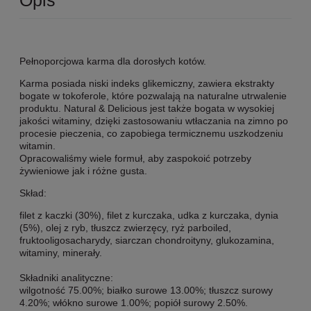
Opis
Pełnoporcjowa karma dla dorosłych kotów.
Karma posiada niski indeks glikemiczny, zawiera ekstrakty
bogate w tokoferole, które pozwalają na naturalne utrwalenie
produktu. Natural & Delicious jest także bogata w wysokiej
jakości witaminy, dzięki zastosowaniu wtłaczania na zimno po
procesie pieczenia, co zapobiega termicznemu uszkodzeniu
witamin.
Opracowaliśmy wiele formuł, aby zaspokoić potrzeby
żywieniowe jak i różne gusta.
Skład:
filet z kaczki (30%), filet z kurczaka, udka z kurczaka, dynia
(5%), olej z ryb, tłuszcz zwierzęcy, ryż parboiled,
fruktooligosacharydy, siarczan chondroityny, glukozamina,
witaminy, minerały.
Składniki analityczne:
wilgotność 75.00%; białko surowe 13.00%; tłuszcz surowy
4.20%; włókno surowe 1.00%; popiół surowy 2.50%.