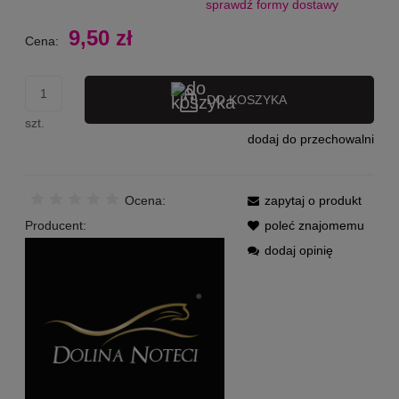
sprawdź formy dostawy
Cena nie zawiera ewentualnych kosztów płatności
9,50 zł
Cena:
DO KOSZYKA
szt.
dodaj do przechowalni
Ocena:
zapytaj o produkt
Producent:
poleć znajomemu
dodaj opinię