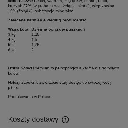
cielęcina 28% (płuca, wątroba, mięso 5%, serca), rosół,
kurczak 27% (wątroba, serca, żołądki, skórki), wieprzowina
10% (żołądki), substancje mineralne.
Zalecane karmienie według producenta:
Waga kota
Dzienna porcja w puszkach
3 kg
1,25
4 kg
1,5
5 kg
1,75
6 kg
2
Dolina Noteci Premium to pełnoporcjowa karma dla dorosłych
kotów.
Należy zapewnić zwierzęciu stały dostęp do świeżej wody
pitnej.
Produkowano w Polsce.
Koszty dostawy
Cena nie zawiera ewentualnych kosztów płatności