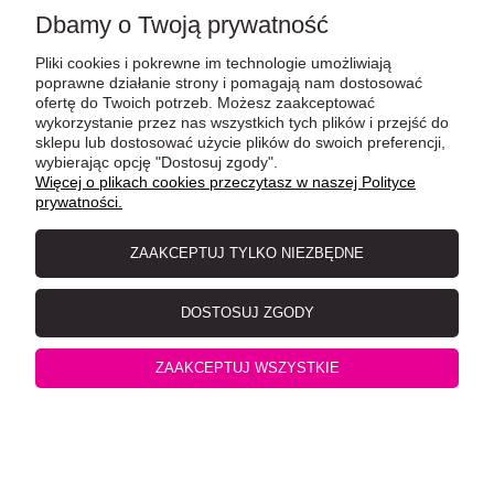
Dolina Noteci Premium Sterilised Bogata W Indyka Dla
Dbamy o Twoją prywatność
Kotów Sterylizowanych 400 g! Dodatek L-Karnityny i DL-
Pliki cookies i pokrewne im technologie umożliwiają
poprawne działanie strony i pomagają nam dostosować
Metioniny Zakwaszającej Mocz! NOWY Smak!
ofertę do Twoich potrzeb. Możesz zaakceptować
wykorzystanie przez nas wszystkich tych plików i przejść do
sklepu lub dostosować użycie plików do swoich preferencji,
wybierając opcję "Dostosuj zgody".
Więcej o plikach cookies przeczytasz w naszej Polityce
prywatności.
ZAAKCEPTUJ TYLKO NIEZBĘDNE
DOSTOSUJ ZGODY
ZAAKCEPTUJ WSZYSTKIE
Dolina Noteci Premium Bogata W Królika 185g