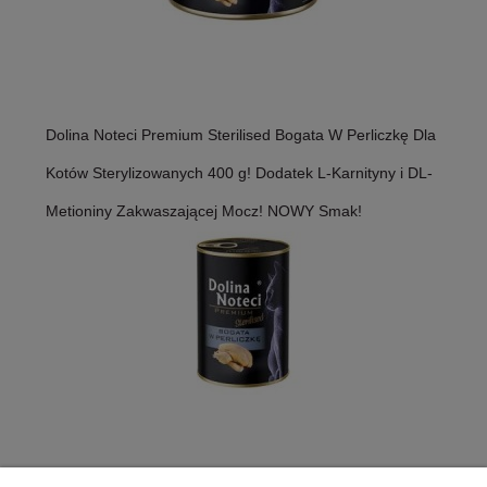
Dolina Noteci Premium Sterilised Bogata W Perliczkę Dla
Kotów Sterylizowanych 400 g! Dodatek L-Karnityny i DL-
Metioniny Zakwaszającej Mocz! NOWY Smak!