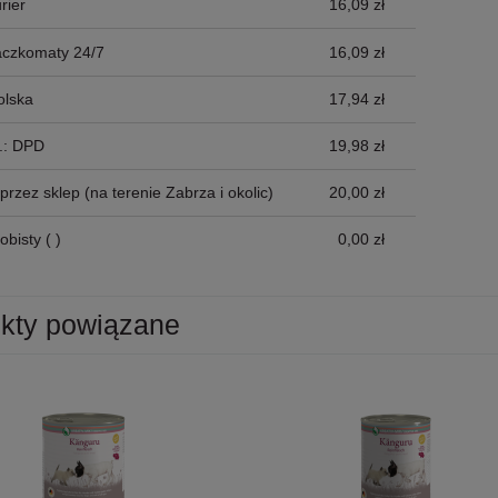
rier
16,09 zł
płatności
aczkomaty 24/7
16,09 zł
olska
17,94 zł
p.: DPD
19,98 zł
przez sklep
(na terenie Zabrza i okolic)
20,00 zł
obisty
( )
0,00 zł
kty powiązane
osoś i Drób Saszetka 300g,
MAC's Shakery Sticks Kurczak I
ność!
Wołowina Z Kocimiętką I Szałwią 50g,
Niewielkie Miękkie Paluszki Dla Kota!
11,50 zł
Nowość!