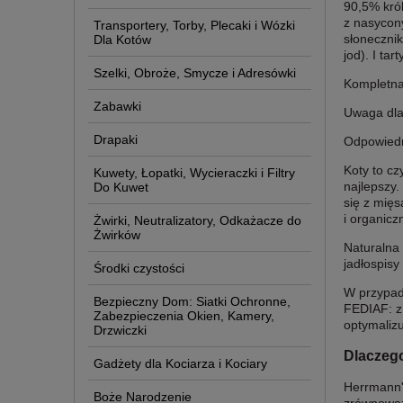
90,5% król
z nasycony
Transportery, Torby, Plecaki i Wózki
słonecznik
Dla Kotów
jod). I tar
Szelki, Obroże, Smycze i Adresówki
Kompletna
Zabawki
Uwaga dla 
Drapaki
Odpowiedn
Koty to cz
Kuwety, Łopatki, Wycieraczki i Filtry
najlepszy.
Do Kuwet
się z mię
i organicz
Żwirki, Neutralizatory, Odkażacze do
Żwirków
Naturalna
jadłospisy
Środki czystości
W przypad
Bezpieczny Dom: Siatki Ochronne,
FEDIAF: z
Zabezpieczenia Okien, Kamery,
optymaliz
Drzwiczki
Dlaczeg
Gadżety dla Kociarza i Kociary
Herrmann's
Boże Narodzenie