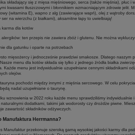
ika składający się z mięsa mięśniowego, serca (także mięśnia), płuc i
mi kwasami tłuszczowymi i błonnikiem wzmacniającym zdrowie jelit. Me
owy (witamina E), wapno z alg (zawierające wapń), olej z wątroby dors
ty ser na wierzchu (z białkami), aksamitne łapy to uwielbiają!
 karma dla kotów
alergików: ten przepis nie zawiera zbóż i glutenu. Nie można wyklucz
ie dla gatunku i oparte na potrzebach
ysto mięsożercy i jednocześnie prawdziwi smakosze. Dlatego naszym po
 Nasze menu dla kotów składa się tylko z jednego źródła białka zwierz
sa. Każde menu jest indywidualnie uzupełniane cennymi składnikami od
nych olejów.
 tauryna pochodzi między innymi z mięśnia sercowego. W celu pokryc
 będą nadal uzupełniane o taurynę.
ku wznowienia w 2022 roku każde menu sprawdziliśmy indywidualnie i
 naturalnymi dodatkami, takimi jak wodorosty czy drożdże piwne. Mie
uje zawartość składników odżywczych.
o Manufaktura Herrmanna?
 Manufaktur przekonuje szeroką gamą wysokiej jakości karmy dla psów 