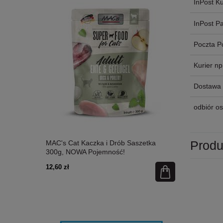
InPost Ku
InPost P
Poczta P
Kurier n
Dostawa 
odbiór os
Produ
etka 300g,
MAC's Cat Kaczka i Drób Saszetka
MAC's Cat Ł
300g, NOWA Pojemność!
Nowa Pojem
12,60 zł
12,60 zł