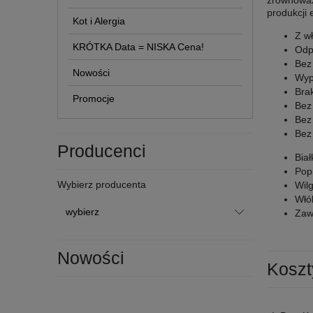
zrównoważ
produkcji 
Kot i Alergia
Z w
KRÓTKA Data = NISKA Cena!
Odp
Be
Nowości
Wyp
Bra
Promocje
Bez
Bez
Bez
Producenci
Bia
Pop
Wybierz producenta
Wil
Włó
Zaw
Nowości
Koszt