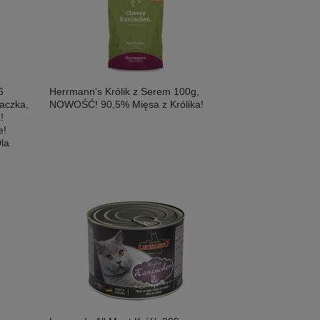
6
Herrmann's Królik z Serem 100g,
aczka,
NOWOŚĆ! 90,5% Mięsa z Królika!
!
e!
la