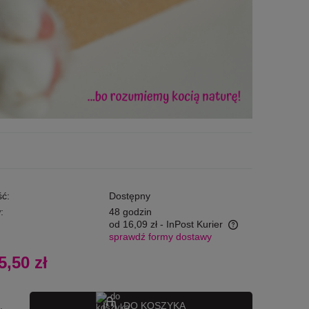
ć:
Dostępny
:
48 godzin
od 16,09 zł
- InPost Kurier
sprawdź formy dostawy
Cena nie zawiera ewentualnych kosztów
5,50 zł
płatności
DO KOSZYKA
.