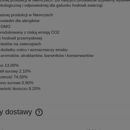
onej produkcji w Niemczech. Do naszych produktów używamy wyselek
ekologicznej i odpowiedniej dla gatunku hodowli zwierząt.
łasnej produkcji w Niemczech
owiedni dla alergików
z GMO
rodukowany z niską emisją CO2
k hodowli przemysłowej
 testów na zwierzętach
 dodatku cukru i wzmacniaczy smaku
 aromatów, atraktantów, barwników i konserwantów
łko 13,00%
iół surowy 2,10%
gotność 74,50%
kno surowe 0,90%
artość tłuszczu 8,20%
y dostawy
Cena nie zawiera ewentualnych kosztów