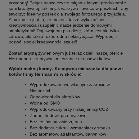
przygodą! Połącz nasze czyste mięsa z innymi produktami z
serii kreatywnej, takimi jak warzywa i owoce w puszkach, aby
stworzyć idealny posiłek dla swojego futrzanego przyjaciela.
A najlepsze jest to, że możesz także wykazać się
kreatywnością i uzupełnić nasze jedzenie domowymi
smakołykami! Daj swojemu psu dietę, która jest nie tylko
zdrowa, ale także różnorodna i ekscytująca. Wypróbuj i
pozwól swojej kreatywności szaleć!
Zostań artystą żywieniowym już teraz dzięki naszej ofercie
Herrmanna: kreatywnej mieszance dla psów i kotów.
Wybór mokrej karmy: Kreatywna mieszanka dla psów i
kotów firmy Herrmann's w skrócie:
Wyprodukowano we własnym zakresie w
Niemczech
Odpowiedni dla alergików
Wolne od GMO
Wyprodukowany przy niskiej emisji CO2
Żadnej hodowli przemysłowej
Bez testów na zwierzętach
Bez dodatku cukru i wzmacniaczy smaku
Bez aromatów, atraktantów, barwników i