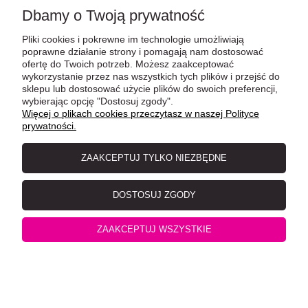
Dbamy o Twoją prywatność
Pliki cookies i pokrewne im technologie umożliwiają
poprawne działanie strony i pomagają nam dostosować
ofertę do Twoich potrzeb. Możesz zaakceptować
Herrmann's CZYSTE MIĘSO Indyk Ekologiczny 400g,
wykorzystanie przez nas wszystkich tych plików i przejść do
sklepu lub dostosować użycie plików do swoich preferencji,
NOWOŚĆ!
wybierając opcję "Dostosuj zgody".
Więcej o plikach cookies przeczytasz w naszej Polityce
prywatności.
ZAAKCEPTUJ TYLKO NIEZBĘDNE
DOSTOSUJ ZGODY
ZAAKCEPTUJ WSZYSTKIE
Herrmann's CZYSTE MIĘSO Indyk Ekologiczny 200g,
NOWOŚĆ! DATA WAŻNOŚCI 01.02.2026