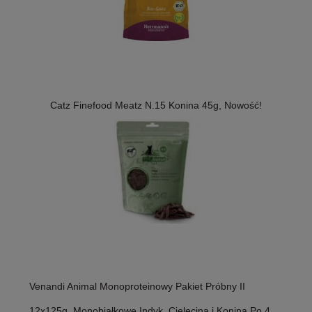
Catz Finefood Meatz N.15 Konina 45g, Nowość!
Venandi Animal Monoproteinowy Pakiet Próbny II
12x125g, Monobiałkowe Indyk, Cielęcina i Konina Po 4