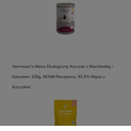
Herrmann's Menu Ekologiczny Kurczak z Marchewką i
Kamutem 100g, NOWA Receptura, 93,5% Mięsa z
Kurczaka!