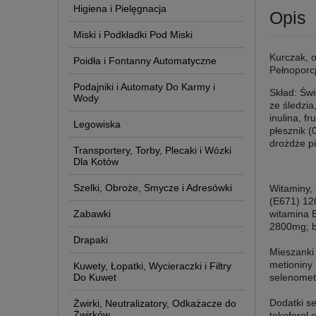
Higiena i Pielęgnacja
Opis
Miski i Podkładki Pod Miski
Kurczak, o
Poidła i Fontanny Automatyczne
Pełnoporcj
Podajniki i Automaty Do Karmy i
Skład: Świ
Wody
ze śledzia
inulina, 
Legowiska
płesznik 
drożdże p
Transportery, Torby, Plecaki i Wózki
Dla Kotów
Szelki, Obroże, Smycze i Adresówki
Witaminy, 
(E671) 12
Zabawki
witamina 
2800mg; b
Drapaki
Mieszanki
metioniny
Kuwety, Łopatki, Wycieraczki i Filtry
Do Kuwet
selenomet
Dodatki s
Żwirki, Neutralizatory, Odkażacze do
Żwirków
tokoferol 