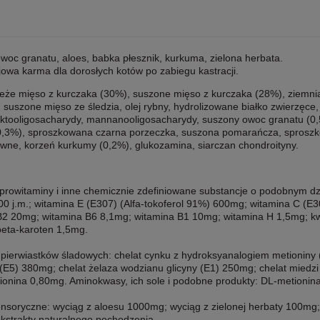
woc granatu, aloes, babka płesznik, kurkuma, zielona herbata.
owa karma dla dorosłych kotów po zabiegu kastracji.
eże mięso z kurczaka (30%), suszone mięso z kurczaka (28%), ziemniak
, suszone mięso ze śledzia, olej rybny, hydrolizowane białko zwierzę
fruktooligosacharydy, mannanooligosacharydy, suszony owoc granatu (0
(0,3%), sproszkowana czarna porzeczka, suszona pomarańcza, sprosz
iwne, korzeń kurkumy (0,2%), glukozamina, siarczan chondroityny.
prowitaminy i inne chemicznie zdefiniowane substancje o podobnym dzi
00 j.m.; witamina E (E307) (Alfa-tokoferol 91%) 600mg; witamina C 
B2 20mg; witamina B6 8,1mg; witamina B1 10mg; witamina H 1,5mg; kwa
eta-karoten 1,5mg.
 pierwiastków śladowych: chelat cynku z hydroksyanalogiem metionin
 (E5) 380mg; chelat żelaza wodzianu glicyny (E1) 250mg; chelat miedz
ionina 0,80mg. Aminokwasy, ich sole i podobne produkty: DL-metioni
ensoryczne: wyciąg z aloesu 1000mg; wyciąg z zielonej herbaty 100mg;
ekstrakty naturalnego pochodzenia.