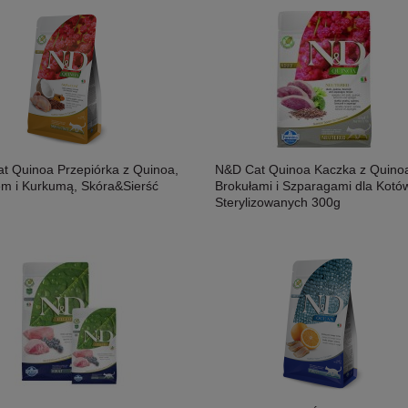
osoś i Drób Saszetka 300g,
MAC's Shakery Sticks Kurczak I
ność!
Wołowina Z Kocimiętką I Szałwią 50g,
Niewielkie Miękkie Paluszki Dla Kota!
11,50 zł
Nowość!
t Quinoa Przepiórka z Quinoa,
N&D Cat Quinoa Kaczka z Quino
m i Kurkumą, Skóra&Sierść
Brokułami i Szparagami dla Kotó
Sterylizowanych 300g