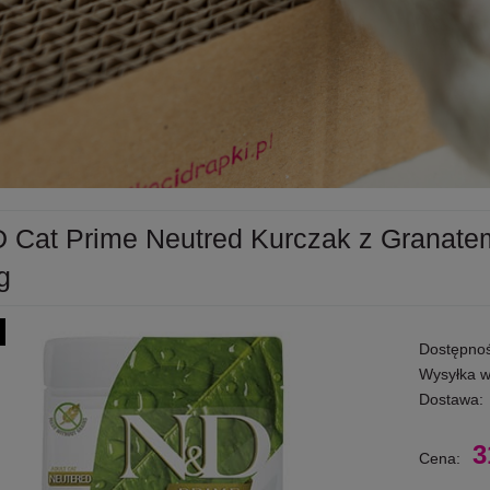
 Cat Prime Neutred Kurczak z Granate
g
Dostępnoś
Wysyłka w
Dostawa:
3
Cena: