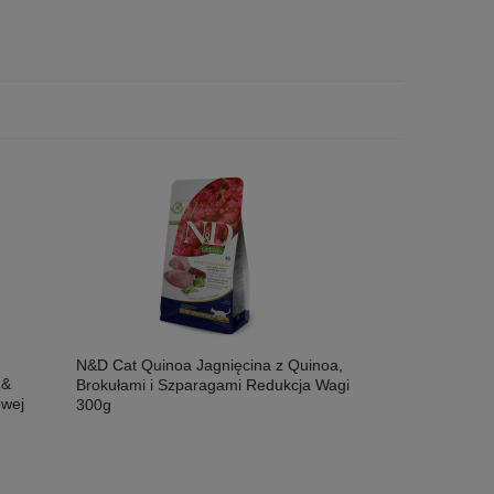
N&D Cat Quinoa Jagnięcina z Quinoa,
 &
Brokułami i Szparagami Redukcja Wagi
owej
300g