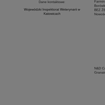
Farmin
Dane kontaktowe:
Borówk
Wojewódzki Inspektorat Weterynarii w
BEZ ŻB
Katowicach
Nowoś
N&D Ca
Grana