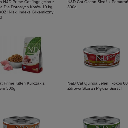
a N&D Prime Cat Jagnięcina z
N&D Cat Ocean Śledź z Pomara
ą Dla Dorosłych Kotów 10 kg,
300g
ÓŻ! Niski Indeks Glikemiczny!
ć!
t Prime Kitten Kurczak z
N&D Cat Quinoa Jeleń i kokos 80
tem 300g
Zdrowa Skóra i Piękna Sierść!