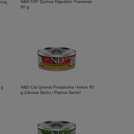
N&D CAT Quinoa Digestion Trawienie
ńczą
80 g
 g
N&D Cat Quinoa Przepiórka i kokos 80
g Zdrowa Skóra i Piękna Sierść!