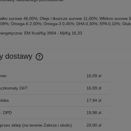
Białko surowe 46,00%; Oleje i tłuszcze surowe 11,00%; Włókno surowe
09%; Omega-6 2,00%; Omega-3 0,45%; DHA 0,30%; EPA 0,10%; Gluk
nergetyczna: EM Kcal/Kg 3904 - Mj/Kg 16,33
y dostawy
Cena nie zawiera ewentualnych kosztów
rier
16,09 zł
płatności
aczkomaty 24/7
16,09 zł
olska
17,94 zł
p.: DPD
19,98 zł
przez sklep
(na terenie Zabrza i okolic)
20,00 zł