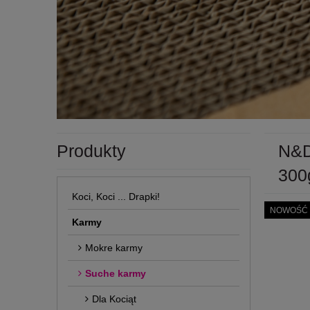
Produkty
N&D
300
Koci, Koci ... Drapki!
NOWOŚĆ
Karmy
Mokre karmy
Suche karmy
Dla Kociąt