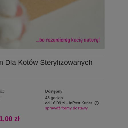
m Dla Kotów Sterylizowanych
ć:
Dostępny
:
48 godzin
od 16,09 zł
- InPost Kurier
sprawdź formy dostawy
Cena nie zawiera ewentualnych kosztów
1,00 zł
płatności