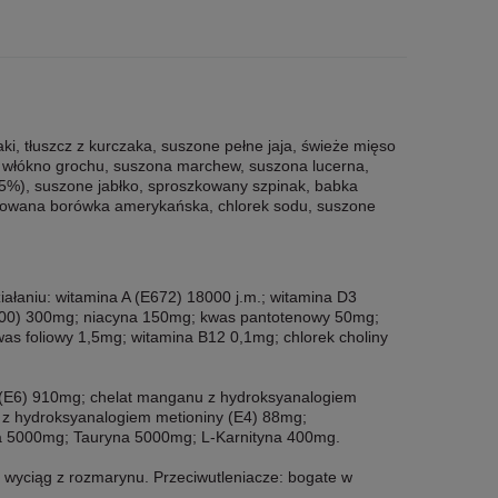
i, tłuszcz z kurczaka, suszone pełne jaja, świeże mięso
ce, włókno grochu, suszona marchew, suszona lucerna,
,5%), suszone jabłko, sproszkowany szpinak, babka
kowana borówka amerykańska, chlorek sodu, suszone
ałaniu: witamina A (E672) 18000 j.m.; witamina D3
(E300) 300mg; niacyna 150mg; kwas pantotenowy 50mg;
s foliowy 1,5mg; witamina B12 0,1mg; chlorek choliny
y (E6) 910mg; chelat manganu z hydroksyanalogiem
i z hydroksyanalogiem metioniny (E4) 88mg;
na 5000mg; Tauryna 5000mg; L-Karnityna 400mg.
 wyciąg z rozmarynu. Przeciwutleniacze: bogate w