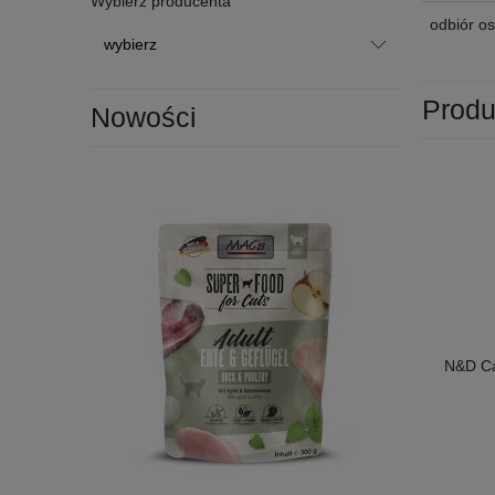
Wybierz producenta
odbiór os
Produ
Nowości
N&D Ca