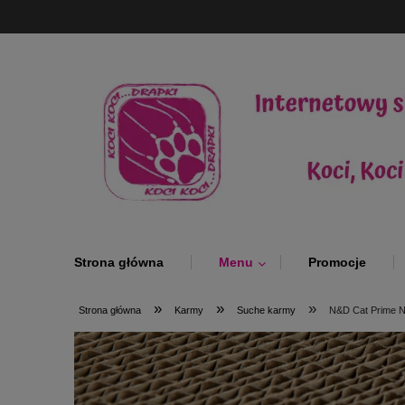
Strona główna
Menu
Promocje
»
»
»
Strona główna
Karmy
Suche karmy
N&D Cat Prime N