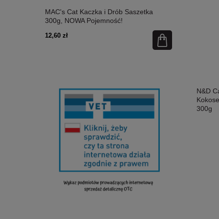
etka 300g,
MAC's Cat Kaczka i Drób Saszetka
MAC's Cat Ł
300g, NOWA Pojemność!
Nowa Pojem
12,60 zł
12,60 zł
N&D Ca
Kokose
300g