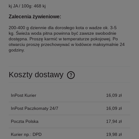
kj JA / 100g: 468 kj
Zalecenia żywieniowe:
200-400 g dziennie dla dorosłego kota o wadze ok. 3-5
kg. Świeża woda pitna powinna być zawsze swobodnie
dostępna. Proszę karmić w temperaturze pokojowej. Po
otwarciu proszę przechowywać w lodówce maksymalnie 24
godziny.
Koszty dostawy
Cena nie zawiera ewentualnych kosztów płatności
InPost Kurier
16,09 zł
InPost Paczkomaty 24/7
16,09 zł
Poczta Polska
17,94 zł
Kurier np.: DPD
19,98 zł