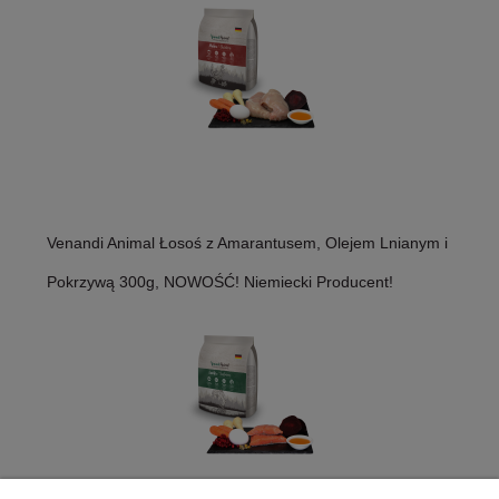
Venandi Animal Łosoś z Amarantusem, Olejem Lnianym i
Pokrzywą 300g, NOWOŚĆ! Niemiecki Producent!