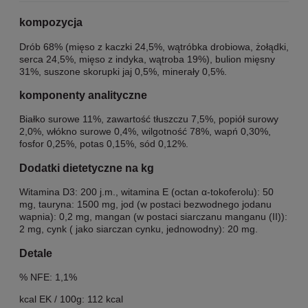
kompozycja
Drób 68% (mięso z kaczki 24,5%, wątróbka drobiowa, żołądki,
serca 24,5%, mięso z indyka, wątroba 19%), bulion mięsny
31%, suszone skorupki jaj 0,5%, minerały 0,5%.
komponenty analityczne
Białko surowe 11%, zawartość tłuszczu 7,5%, popiół surowy
2,0%, włókno surowe 0,4%, wilgotność 78%, wapń 0,30%,
fosfor 0,25%, potas 0,15%, sód 0,12%.
Dodatki dietetyczne na kg
Witamina D3: 200 j.m., witamina E (octan α-tokoferolu): 50
mg, tauryna: 1500 mg, jod (w postaci bezwodnego jodanu
wapnia): 0,2 mg, mangan (w postaci siarczanu manganu (II)):
2 mg, cynk ( jako siarczan cynku, jednowodny): 20 mg.
Detale
% NFE: 1,1%
kcal EK / 100g: 112 kcal