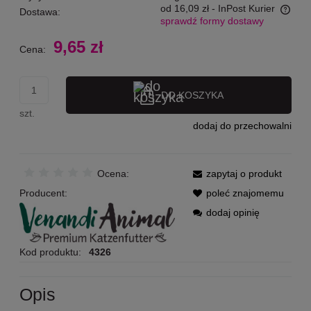
od 16,09 zł
- InPost Kurier
Dostawa:
sprawdź formy dostawy
Cena nie zawiera ewentualnych kosztów płatności
9,65 zł
Cena:
DO KOSZYKA
szt.
dodaj do przechowalni
Ocena:
zapytaj o produkt
Producent:
poleć znajomemu
dodaj opinię
Kod produktu:
4326
Opis