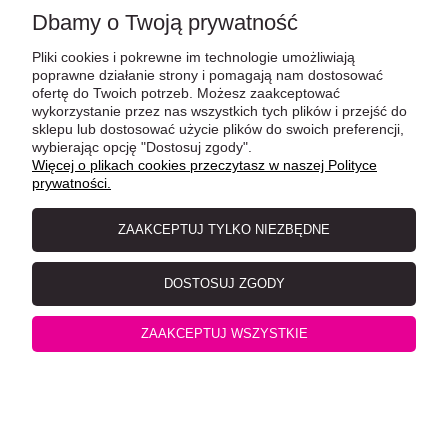
Dbamy o Twoją prywatność
Pliki cookies i pokrewne im technologie umożliwiają
Venandi Animal Wołowina z Pasternakiem, Siemieniem
poprawne działanie strony i pomagają nam dostosować
ofertę do Twoich potrzeb. Możesz zaakceptować
Lnianym i Żurawiną, 300g, NOWOŚĆ! Niemiecki
wykorzystanie przez nas wszystkich tych plików i przejść do
sklepu lub dostosować użycie plików do swoich preferencji,
Producent!
wybierając opcję "Dostosuj zgody".
Więcej o plikach cookies przeczytasz w naszej Polityce
prywatności.
ZAAKCEPTUJ TYLKO NIEZBĘDNE
DOSTOSUJ ZGODY
ZAAKCEPTUJ WSZYSTKIE
Venandi Animal Kitten Kurczak z Olejem z Łososia dla
Kociąt Puszka 400g, NOWOŚĆ! Niemiecki Producent!