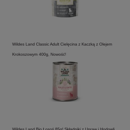
Wildes Land Classic Adult Cielęcina z Kaczką z Olejem
Krokoszowym 400g, Nowość!
Wildes Land Bio Łosoś 85g! Składniki z Upraw i Hodowli