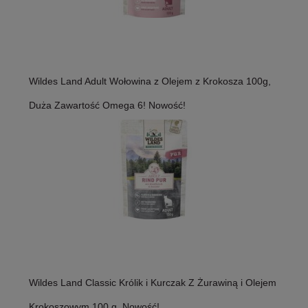
Wildes Land Adult Wołowina z Olejem z Krokosza 100g,
Duża Zawartość Omega 6! Nowość!
Wildes Land Classic Królik i Kurczak Z Żurawiną i Olejem
Krokoszowym 100 g, Nowość!