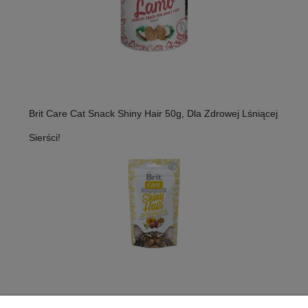
Brit Care Cat Snack Shiny Hair 50g, Dla Zdrowej Lśniącej
Sierści!