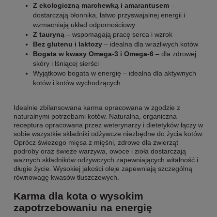
Z ekologiczną marchewką i amarantusem
–
dostarczają błonnika, łatwo przyswajalnej energii i
wzmacniają układ odpornościowy
Z tauryną
– wspomagają pracę serca i wzrok
Bez glutenu i laktozy
– idealna dla wrażliwych kotów
Bogata w kwasy Omega-3 i Omega-6
– dla zdrowej
skóry i lśniącej sierści
Wyjątkowo bogata w energię – idealna dla aktywnych
kotów i kotów wychodzących
Idealnie zbilansowana karma opracowana w zgodzie z
naturalnymi potrzebami kotów. Naturalna, organiczna
receptura opracowana przez weterynarzy i dietetyków łączy w
sobie wszystkie składniki odżywcze niezbędne do życia kotów.
Oprócz świeżego mięsa z mięśni, zdrowe dla zwierząt
podroby oraz świeże warzywa, owoce i zioła dostarczają
ważnych składników odżywczych zapewniających witalność i
długie życie. Wysokiej jakości oleje zapewniają szczególną
równowagę kwasów tłuszczowych.
Karma dla kota o wysokim
zapotrzebowaniu na energię