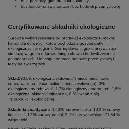
Bez: pszenicy, glutenu, cukru, laktozy
Bez testów na zwierzętach i bez hodowli przemysłowej
Certyfikowane składniki ekologiczne
Surowce wykorzystywane do produkcji ekologicznej mokrej
karmy dla dorosłych kotów pochodzą z gospodarstw
ekologicznych w regionie Górnej Bawarii, gdzie przywiązuje
się dużą wagę do odpowiedniego chowu i hodowli zwierząt
gospodarskich. Liebesgut odrzuca hodowlę przemysłową i
testy na zwierzętach.
Skład:
93,5% ekologiczna wołowina* (mięso mięśniowe,
serca, wątroba, płuca, bulion z mięsa wołowego), 3%
ekologiczna marchewka*, 1,7% ekologiczny amarantus*, 1,5%
ekologiczne składniki mineralne, 0,3% wapń z alg.
*z produkcji ekologicznej
Składniki analityczne
: 13,3% surowe białko, 13,2 % surowy
tłuszcz, 1,12 % surowy popiół, 2,2% surowe włókno, 71,64 %
wilgotność.
Wapń: 0,0788%, fosfor: 0,453%, współczynnik Ca:P 0,62.