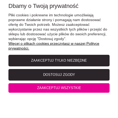
Brit Care Cat Snack Digestion 50g, Wsparcie Układu
Dbamy o Twoją prywatność
Pokarmowego i Trawienia!
Pliki cookies i pokrewne im technologie umożliwiają
poprawne działanie strony i pomagają nam dostosować
ofertę do Twoich potrzeb. Możesz zaakceptować
wykorzystanie przez nas wszystkich tych plików i przejść do
sklepu lub dostosować użycie plików do swoich preferencji,
wybierając opcję "Dostosuj zgody".
Więcej o plikach cookies przeczytasz w naszej Polityce
prywatności.
ZAAKCEPTUJ TYLKO NIEZBĘDNE
DOSTOSUJ ZGODY
Brit Care Grain Free Kitten Healthy Kurczak i Indyk 2 kg
ZAAKCEPTUJ WSZYSTKIE