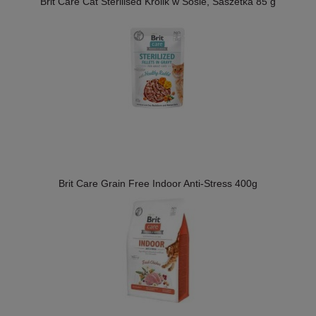
Brit Care Cat Sterilised Królik w Sosie, Saszetka 85 g
Brit Care Grain Free Indoor Anti-Stress 400g