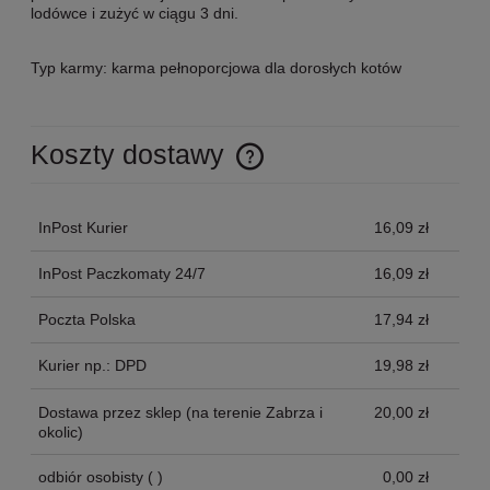
lodówce i zużyć w ciągu 3 dni.
Typ karmy: karma pełnoporcjowa dla dorosłych kotów
Koszty dostawy
Cena nie zawiera ewentualnych kosztów płatności
InPost Kurier
16,09 zł
InPost Paczkomaty 24/7
16,09 zł
Poczta Polska
17,94 zł
Kurier np.: DPD
19,98 zł
Dostawa przez sklep
(na terenie Zabrza i
20,00 zł
okolic)
odbiór osobisty
( )
0,00 zł