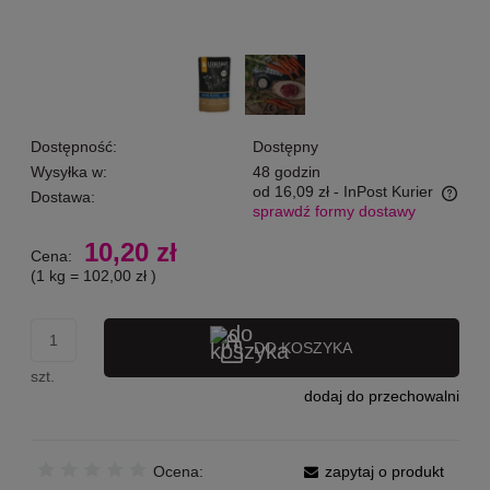
Dostępność:
Dostępny
Wysyłka w:
48 godzin
od 16,09 zł
- InPost Kurier
Dostawa:
sprawdź formy dostawy
Cena nie zawiera ewentualnych kosztów płatności
10,20 zł
Cena:
(1
kg
=
102,00 zł
)
DO KOSZYKA
szt.
dodaj do przechowalni
Ocena:
zapytaj o produkt