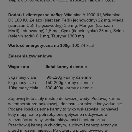
Dodatki dietetyczne na/kg
: Witamina A 1000 IU, Witamina
D3 100 IU, Żelazo (siarczan Fe(II) jednowodny) 22 mg, Miedź
(siarczan Cu(II) pięciowodny) 1,5 mg, Mangan (siarczan
Mn(II) jednowodny) 1,5 mg, Cynk (tlenek cynku) 25 mg, Selen
(selenin sodu) 0,1 mg, Tauryna 1300 mg
Wartość energetyczna na 100g
: 100,24 kcal
Zalecenia żywieniowe
Waga kota Ilość karmy dziennie
3kg masy ciała 90-120g karmy dziennie
5kg masy ciała 150-200g karmy dziennie
10kg masy ciała 300-400g karmy dziennie
Zapewnij kotu stały dostęp do świeżej wody. Podawaj karmę
w temperaturze pokojowej, dostosuj karmienie indywidualnie.
Podane ilości dzienne karmy to tylko wskazówka, ponieważ
koty mają różne potrzeby energetyczne i odżywcze w
zależności od rasy, wieku, aktywności i metabolizmu.
Przechowuj karmę w chłodnym, suchym i zabezpieczonym
przed mrozem miejscu. Po otwarciu przechowywać w