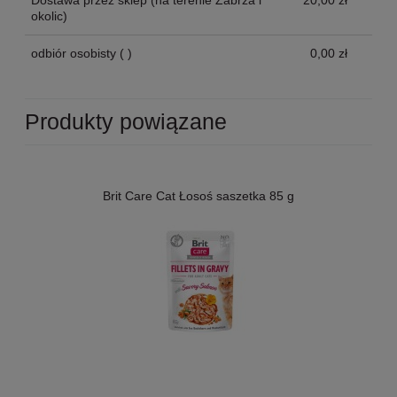
Dostawa przez sklep
(na terenie Zabrza i
20,00 zł
okolic)
odbiór osobisty
( )
0,00 zł
Produkty powiązane
Brit Care Cat Łosoś saszetka 85 g