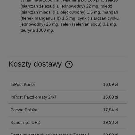
Witamina A 1000 j.m., witamina D3 100 j.m., żelazo
(siarczan żelaza (II), jednowodny) 22 mg, miedź
(siarczan miedzi (II), pięciowodny) 1,5 mg, mangan
(tlenek manganu (II)) 1,5 mg, cynk ( siarczan cynku
jednowodny) 25 mg, selen (selenian sodu) 0,1 mg,
tauryna 1300 mg.
Koszty dostawy
Cena nie zawiera ewentualnych kosztów płatności
InPost Kurier
16,09 zł
InPost Paczkomaty 24/7
16,09 zł
Poczta Polska
17,94 zł
Kurier np.: DPD
19,98 zł