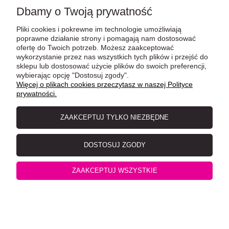
Dbamy o Twoją prywatność
MjAMjAM Mięsna przyjemność czysty indyk puszka 200g
Pliki cookies i pokrewne im technologie umożliwiają
poprawne działanie strony i pomagają nam dostosować
ofertę do Twoich potrzeb. Możesz zaakceptować
wykorzystanie przez nas wszystkich tych plików i przejść do
sklepu lub dostosować użycie plików do swoich preferencji,
wybierając opcję "Dostosuj zgody".
Więcej o plikach cookies przeczytasz w naszej Polityce
prywatności.
ZAAKCEPTUJ TYLKO NIEZBĘDNE
DOSTOSUJ ZGODY
MjAMjAM Insekty z wyśmienitą cielęciną puszka 800g
ZAAKCEPTUJ WSZYSTKIE