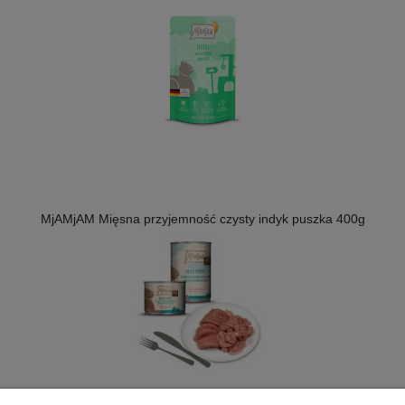
MjAMjAM Mięsna przyjemność czysty indyk puszka 400g