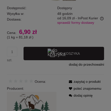
Dostępność:
Dostępny
Wysyłka w:
48 godzin
od 16,09 zł
- InPost Kurier
Dostawa:
sprawdź formy dostawy
Cena nie zawiera ewentualnych kosztów płatności
6,90 zł
Cena:
(1
kg
=
81,18 zł
)
DO KOSZYKA
szt.
dodaj do przechowalni
Ocena:
zapytaj o produkt
Producent:
poleć znajomemu
dodaj opinię