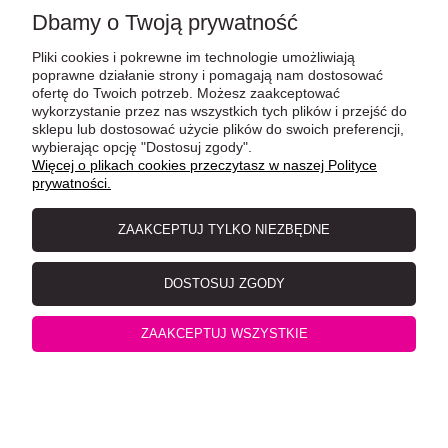
Dbamy o Twoją prywatność
Pliki cookies i pokrewne im technologie umożliwiają
poprawne działanie strony i pomagają nam dostosować
ofertę do Twoich potrzeb. Możesz zaakceptować
wykorzystanie przez nas wszystkich tych plików i przejść do
sklepu lub dostosować użycie plików do swoich preferencji,
MjAMjAM Soczysty kurczak i dziki łosoś puszka 200g
wybierając opcję "Dostosuj zgody".
Więcej o plikach cookies przeczytasz w naszej Polityce
prywatności.
ZAAKCEPTUJ TYLKO NIEZBĘDNE
DOSTOSUJ ZGODY
ZAAKCEPTUJ WSZYSTKIE
MjAMjAM Mięsna przyjemność wyborna czysta konina
puszka 200g