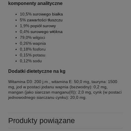
komponenty analityczne
10,5%
surowego białka
5%
zawartości tłuszczu
1,9%
popiół surowy
0,4%
surowego włókna
79,0% wilgoci
0,26% wapnia
0,18% fosforu
0,15% potasu
0,12% sodu
Dodatki dietetyczne na kg
Witamina D3: 200 j.m., witamina E: 50,0 mg, tauryna: 1500
mg, jod w postaci jodanu wapnia (bezwodny): 0,2 mg,
mangan (jako siarczan manganu(II)): 2,0 mg, cynk (w postaci
jednowodnego siarczanu cynku): 20,0 mg.
Produkty powiązane