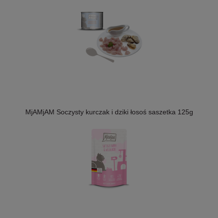
MjAMjAM Soczysty kurczak i dziki łosoś saszetka 125g