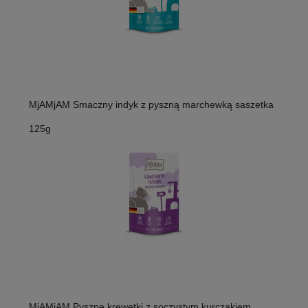
MjAMjAM Smaczny indyk z pyszną marchewką saszetka
125g
MjAMjAM Pyszne krewetki z soczystym kurczakiem