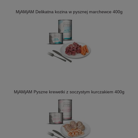
MjAMjAM Delikatna kozina w pysznej marchewce 400g
MjAMjAM Pyszne krewetki z soczystym kurczakiem 400g