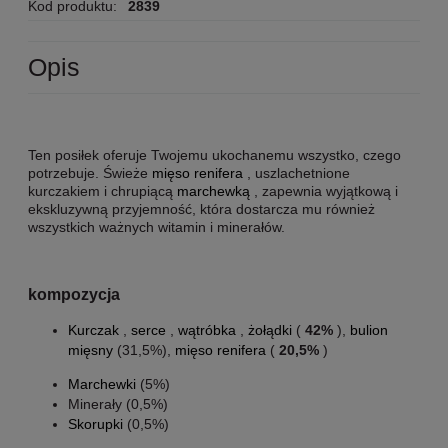
Kod produktu:
2839
Opis
Ten posiłek oferuje Twojemu ukochanemu wszystko, czego
potrzebuje. Świeże
mięso renifera
, uszlachetnione
kurczakiem i chrupiącą
marchewką
, zapewnia wyjątkową i
ekskluzywną przyjemność, która dostarcza mu również
wszystkich ważnych witamin i minerałów.
kompozycja
Kurczak
,
serce
,
wątróbka
,
żołądki
(
42%
),
bulion
mięsny
(31,5%),
mięso renifera
(
20,5%
)
Marchewki
(5%)
Minerały (0,5%)
Skorupki
(0,5%)