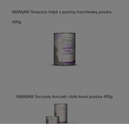
MjAMjAM Smaczny indyk z pyszną marchewką puszka
400g
MjAMjAM Soczysty kurczak i dziki łosoś puszka 400g