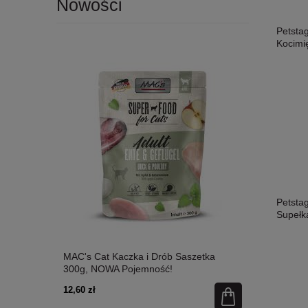
Nowości
Petsta
Kocimi
Petsta
Supełk
etka 300g,
MAC's Cat Kaczka i Drób Saszetka
MAC's Cat Ł
300g, NOWA Pojemność!
Nowa Pojem
12,60 zł
12,60 zł