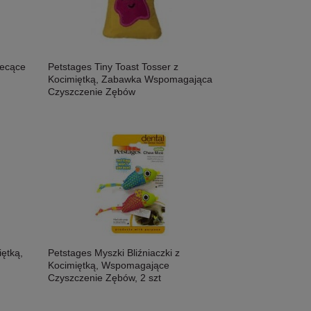
Składniki I Wysoka Smakowitość!
Składniki I Wysoka 
Nowość!
Nowość!
iecące
Petstages Tiny Toast Tosser z
Kocimiętką, Zabawka Wspomagająca
Czyszczenie Zębów
ętką,
Petstages Myszki Bliźniaczki z
Kocimiętką, Wspomagające
Czyszczenie Zębów, 2 szt