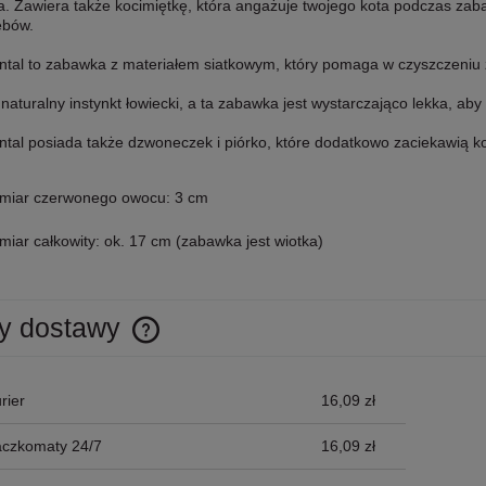
. Zawiera także kocimiętkę, która angażuje twojego kota podczas zaba
ębów.
ntal to zabawka z materiałem siatkowym, który pomaga w czyszczeniu
naturalny instynkt łowiecki, a ta zabawka jest wystarczająco lekka, aby
tal posiada także dzwoneczek i piórko, które dodatkowo zaciekawią ko
miar czerwonego owocu: 3 cm
iar całkowity: ok. 17 cm (zabawka jest wiotka)
y dostawy
Cena nie zawiera ewentualnych kosztów
rier
16,09 zł
płatności
aczkomaty 24/7
16,09 zł