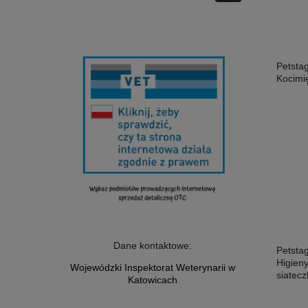
Petsta
Kocimi
Dane kontaktowe:
Petsta
Higien
Wojewódzki Inspektorat Weterynarii w
siatecz
Katowicach