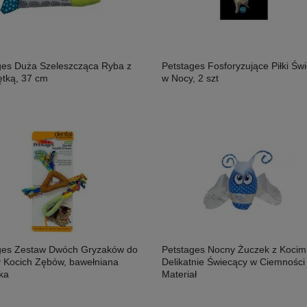
ges Duża Szeleszcząca Ryba z
Petstages Fosforyzujące Piłki Św
ętką, 37 cm
w Nocy, 2 szt
ges Zestaw Dwóch Gryzaków do
Petstages Nocny Żuczek z Kocimi
y Kocich Zębów, bawełniana
Delikatnie Świecący w Ciemności
ka
Materiał