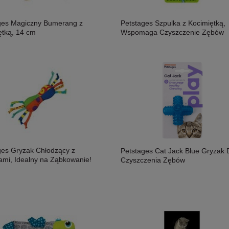
ges Magiczny Bumerang z
Petstages Szpulka z Kocimiętką,
ętką, 14 cm
Wspomaga Czyszczenie Zębów
ges Gryzak Chłodzący z
Petstages Cat Jack Blue Gryzak 
ami, Idealny na Ząbkowanie!
Czyszczenia Zębów
osoś i Drób Saszetka 300g,
MAC's Shakery Sticks Kurczak I
ność!
Wołowina Z Kocimiętką I Szałwią 50g,
Niewielkie Miękkie Paluszki Dla Kota!
11,50 zł
Nowość!