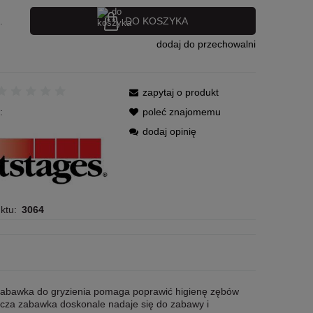
DO KOSZYKA
.
dodaj do przechowalni
zapytaj o produkt
:
poleć znajomemu
dodaj opinię
ktu:
3064
a zabawka do gryzienia pomaga poprawić higienę zębów
rocza zabawka doskonale nadaje się do zabawy i