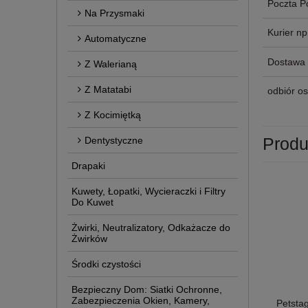
Poczta P
Na Przysmaki
Kurier n
Automatyczne
Dostawa 
Z Walerianą
Z Matatabi
odbiór os
Z Kocimiętką
Produ
Dentystyczne
Drapaki
Kuwety, Łopatki, Wycieraczki i Filtry
Do Kuwet
Żwirki, Neutralizatory, Odkażacze do
Żwirków
Środki czystości
Bezpieczny Dom: Siatki Ochronne,
Zabezpieczenia Okien, Kamery,
Petsta