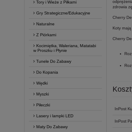
odprężenia
Tory i Wieże z Piłkami
zdrowia z
Gry Strategiczne/Edukacyjne
Cherry De
Naturalne
Koty mają 
Z Piórkami
Cherry Den
Kocimiętka, Waleriana, Matatabi
w Proszku i Płynie
Roz
Tunele Do Zabawy
Rozm
Do Kopania
Wędki
Koszt
Myszki
Piłeczki
InPost Ku
Lasery i lampki LED
InPost P
Maty Do Zabawy