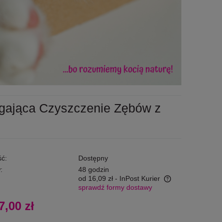
gająca Czyszczenie Zębów z
ć:
Dostępny
:
48 godzin
od 16,09 zł
- InPost Kurier
sprawdź formy dostawy
Cena nie zawiera ewentualnych kosztów
7,00 zł
płatności