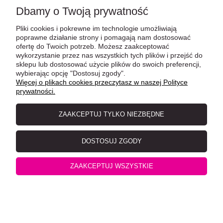
Dbamy o Twoją prywatność
Pliki cookies i pokrewne im technologie umożliwiają
poprawne działanie strony i pomagają nam dostosować
ofertę do Twoich potrzeb. Możesz zaakceptować
wykorzystanie przez nas wszystkich tych plików i przejść do
sklepu lub dostosować użycie plików do swoich preferencji,
wybierając opcję "Dostosuj zgody".
Więcej o plikach cookies przeczytasz w naszej Polityce
Trixie Legowisko Zamknięte Pufa ze Schowkiem i
prywatności.
Poduszką Kimy 72x40x40 cm, szary
ZAAKCEPTUJ TYLKO NIEZBĘDNE
DOSTOSUJ ZGODY
ZAAKCEPTUJ WSZYSTKIE