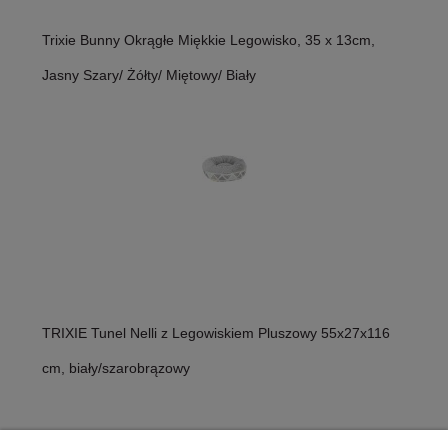
Trixie Bunny Okrągłe Miękkie Legowisko, 35 x 13cm,
Jasny Szary/ Żółty/ Miętowy/ Biały
TRIXIE Tunel Nelli z Legowiskiem Pluszowy 55x27x116
cm, biały/szarobrązowy