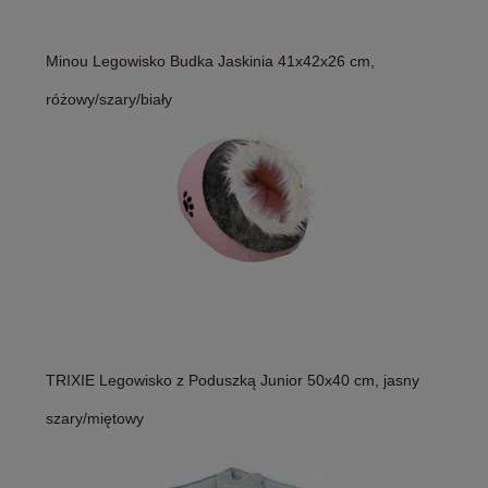
Minou Legowisko Budka Jaskinia 41x42x26 cm,
różowy/szary/biały
TRIXIE Legowisko z Poduszką Junior 50x40 cm, jasny
szary/miętowy