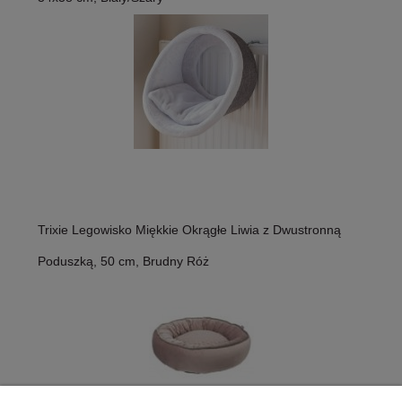
Trixie Legowisko Miękkie Okrągłe Liwia z Dwustronną
Poduszką, 50 cm, Brudny Róż