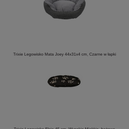
Trixie Legowisko Mata Joey 44x31x4 cm, Czarne w łapki
Trixie Legowisko Elsie 45 cm, Wysokie Miękkie, beżowe