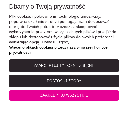
Dbamy o Twoją prywatność
Pliki cookies i pokrewne im technologie umożliwiają
poprawne działanie strony i pomagają nam dostosować
ofertę do Twoich potrzeb. Możesz zaakceptować
Trixie Nelli Duże Legowisko W Kształcie Głowy Kota,
wykorzystanie przez nas wszystkich tych plików i przejść do
sklepu lub dostosować użycie plików do swoich preferencji,
70x60 cm, Biały/Szary/Brązowy
wybierając opcję "Dostosuj zgody".
Więcej o plikach cookies przeczytasz w naszej Polityce
prywatności.
ZAAKCEPTUJ TYLKO NIEZBĘDNE
DOSTOSUJ ZGODY
ZAAKCEPTUJ WSZYSTKIE
Trixie Bunny Okrągłe Miękkie Legowisko, 35 x 13cm,
Jasny Szary/ Żółty/ Miętowy/ Biały