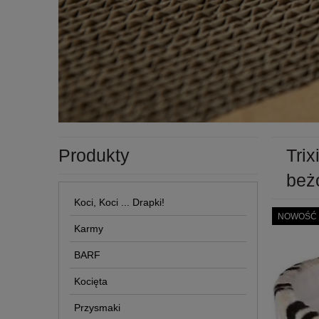
Produkty
Tri
beż
Koci, Koci ... Drapki!
NOWOŚĆ
Karmy
BARF
Kocięta
Przysmaki