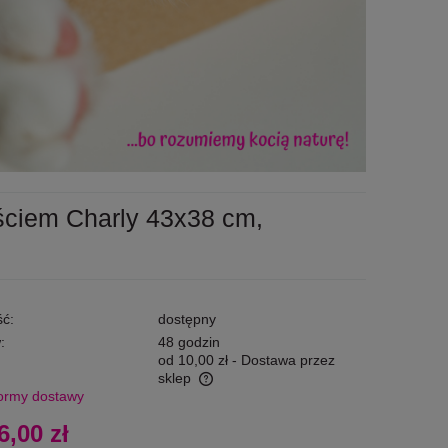
ściem Charly 43x38 cm,
ć:
dostępny
:
48 godzin
od 10,00 zł
- Dostawa przez
sklep
ormy dostawy
zawiera ewentualnych kosztów
6,00 zł