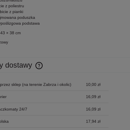
uszu/flauszu
ie z poliestru
icie z pianki
jmowana poduszka
ypoślizgowa podstawa
:
43 × 38 cm
żowy
y dostawy
Cena nie zawiera ewentualnych kosztów
przez sklep
(na terenie Zabrza i okolic)
10,00 zł
płatności
rier
16,09 zł
aczkomaty 24/7
16,09 zł
olska
17,94 zł