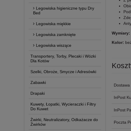
Z pl
Obic
Legowiska higieniczne typu Dry
Podb
Bed
Zde
Ant
Legowiska miękkie
Wymiary
Legowiska zamknięte
Kolor:
be
Legowiska wiszące
Transportery, Torby, Plecaki i Wózki
Dla Kotów
Koszt
Szelki, Obroże, Smycze i Adresówki
Zabawki
Dostawa 
Drapaki
InPost Ku
Kuwety, Łopatki, Wycieraczki i Filtry
Do Kuwet
InPost P
Żwirki, Neutralizatory, Odkażacze do
Poczta P
Żwirków