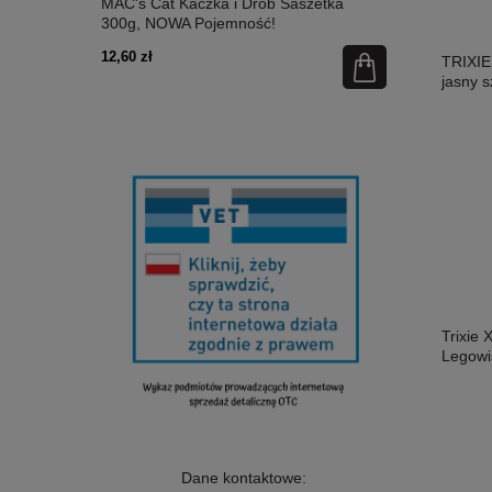
etka 300g,
MAC's Cat Kaczka i Drób Saszetka
MAC's Cat Ł
300g, NOWA Pojemność!
Nowa Pojem
12,60 zł
12,60 zł
TRIXIE
jasny s
Trixie
Legowi
Dane kontaktowe: