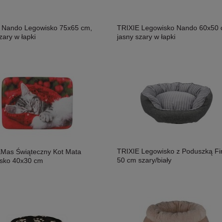
osoś i Drób Saszetka 300g,
MAC's Shakery Sticks Kurczak I
ność!
Wołowina Z Kocimiętką I Szałwią 50g,
Niewielkie Miękkie Paluszki Dla Kota!
11,50 zł
 Nando Legowisko 75x65 cm,
TRIXIE Legowisko Nando 60x50 
Nowość!
zary w łapki
jasny szary w łapki
TRIXIE Legowisko z Poduszką Fin
 XMas Świąteczny Kot Mata
50 cm szary/biały
sko 40x30 cm