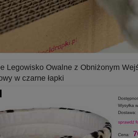
xie Legowisko Owalne z Obniżonym Wej
owy w czarne łapki
Dostępnoś
Wysyłka w
Dostawa:
sprawdź f
Cena nie 
7
Cena:
płatności