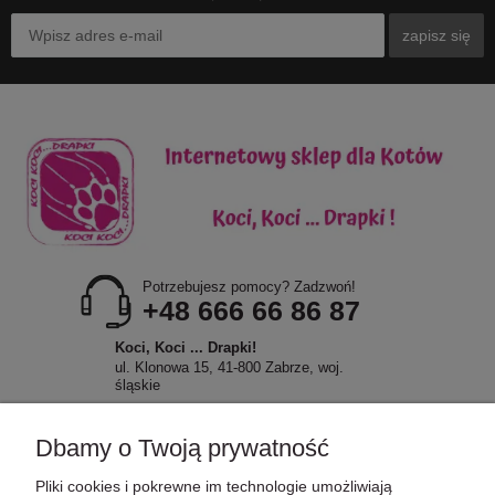
zapisz się
Potrzebujesz pomocy? Zadzwoń!
+48 666 66 86 87
Koci, Koci ... Drapki!
ul. Klonowa 15, 41-800 Zabrze, woj.
śląskie
Dbamy o Twoją prywatność
Pliki cookies i pokrewne im technologie umożliwiają