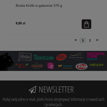
Bozita Królik w galarecie 370 g
8,80 zł
«
»
1
2
NEWSLETTER
Podaj swój adres e-mail, jeżeli chcesz otrzymywać informacje o nowościach
i promocjach.