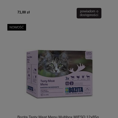
Prebiotyk Inulina z Cykorii w Każdym Smaku!
powiadom o
71,00 zł
dostępności
NOWOŚĆ
Bozita Tasty Meat Menu Multibox MIĘSO 12x85g,