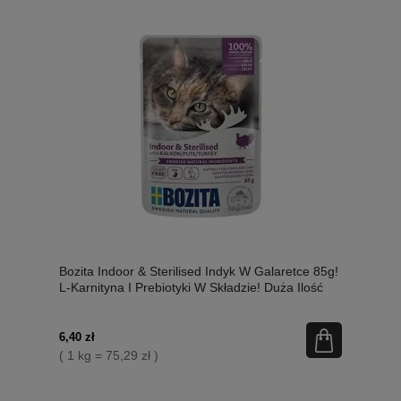
Bozita Indoor & Sterilised Indyk W Galaretce 85g!
L-Karnityna I Prebiotyki W Składzie! Duża Ilość
Galaretki! Nowość!
6,40 zł
( 1 kg = 75,29 zł )