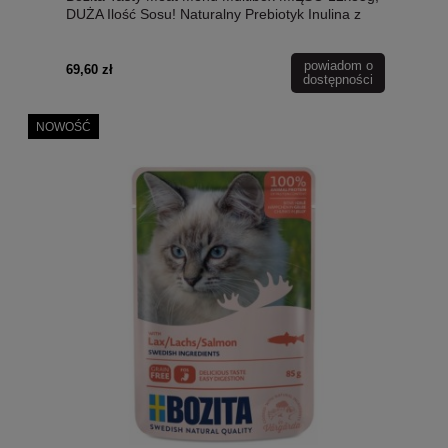
DUŻA Ilość Sosu! Naturalny Prebiotyk Inulina z
Cykorii w Każdym Smaku!
powiadom o
69,60 zł
dostępności
NOWOŚĆ