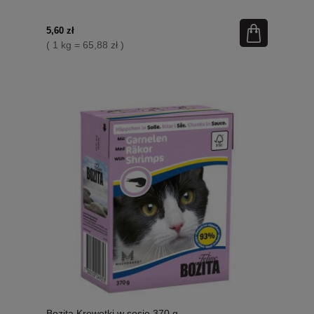
5,60 zł
( 1 kg = 65,88 zł )
Bozita Krewetki w sosie 370 g