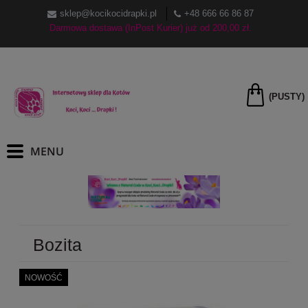
sklep@kocikocidrapki.pl
+48 666 66 86 87
Darmowa dostawa (InPost Kurier) już od 200,00 zł.
(PUSTY)
Bozita
NOWOŚĆ