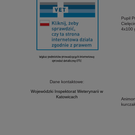
Pupil P
Cielęci
4x100 g
Dane kontaktowe:
Wojewódzki Inspektorat Weterynarii w
Katowicach
Animon
kurczak