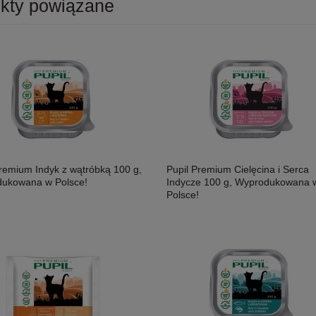
kty powiązane
Premium Indyk z wątróbką 100 g,
Pupil Premium Cielęcina i Serca
ukowana w Polsce!
Indycze 100 g, Wyprodukowana 
Polsce!
osoś i Drób Saszetka 300g,
MAC's Shakery Sticks Kurczak I
ność!
Wołowina Z Kocimiętką I Szałwią 50g,
Niewielkie Miękkie Paluszki Dla Kota!
11,50 zł
Nowość!