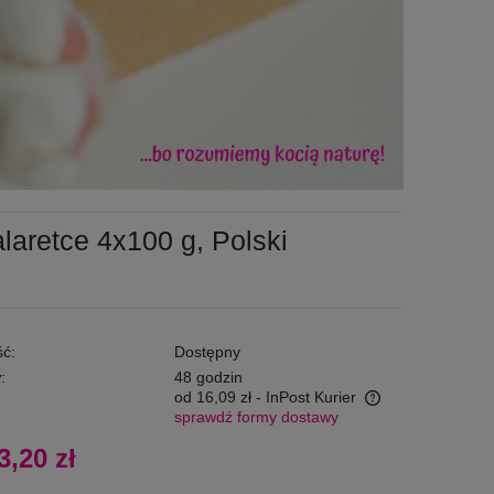
laretce 4x100 g, Polski
ć:
Dostępny
:
48 godzin
od 16,09 zł
- InPost Kurier
sprawdź formy dostawy
Cena nie zawiera ewentualnych kosztów
3,20 zł
płatności