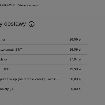
GROWTH: Zdrowy wzrost.
y dostawy
Cena nie zawiera ewentualnych kosztów
rier
16,09 zł
płatności
aczkomaty 24/7
16,09 zł
olska
17,94 zł
p.: DPD
19,98 zł
przez sklep
(na terenie Zabrza i okolic)
20,00 zł
obisty
( )
0,00 zł