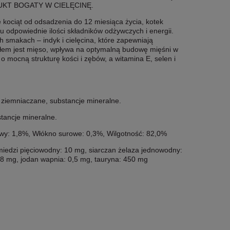
KT BOGATY W CIELĘCINĘ.
kociąt od odsadzenia do 12 miesiąca życia, kotek
u odpowiednie ilości składników odżywczych i energii.
smakach – indyk i cielęcina, które zapewniają
łem jest mięso, wpływa na optymalną budowę mięśni w
o mocną strukturę kości i zębów, a witamina E, selen i
ko ziemniaczane, substancje mineralne.
stancje mineralne.
rowy: 1,8%, Włókno surowe: 0,3%, Wilgotność: 82,0%
 miedzi pięciowodny: 10 mg, siarczan żelaza jednowodny:
8 mg, jodan wapnia: 0,5 mg, tauryna: 450 mg