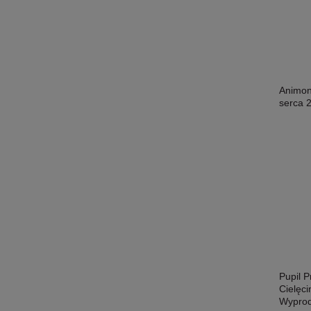
Animon
serca 
Pupil 
Cielęc
Wyprod