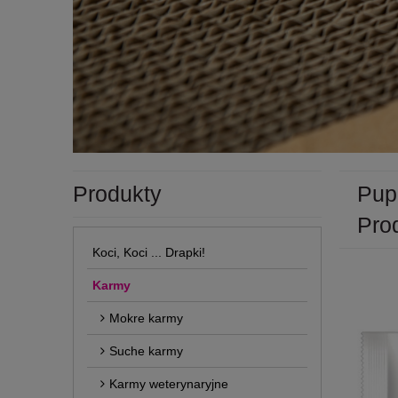
Produkty
Pupi
Pro
Koci, Koci ... Drapki!
Karmy
Mokre karmy
Suche karmy
Karmy weterynaryjne