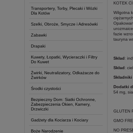
KOTEK C
Transportery, Torby, Plecaki i Wózki
Wilgotna 
Dla Kotów
ciężarnych
Opakowani
Szelki, Obroże, Smycze i Adresówki
urozmaice
fazie wzro
Zabawki
tauryna w
Drapaki
Kuwety, Łopatki, Wycieraczki i Filtry
Skład
: in
Do Kuwet
Skład
: ci
Żwirki, Neutralizatory, Odkażacze do
Składniki
Żwirków
Dodatki d
Środki czystości
54 mg, si
Bezpieczny Dom: Siatki Ochronne,
Zabezpieczenia Okien, Kamery,
Drzwiczki
GLUTEN F
Gadżety dla Kociarza i Kociary
GMO FRE
NO PRESE
Boże Narodzenie