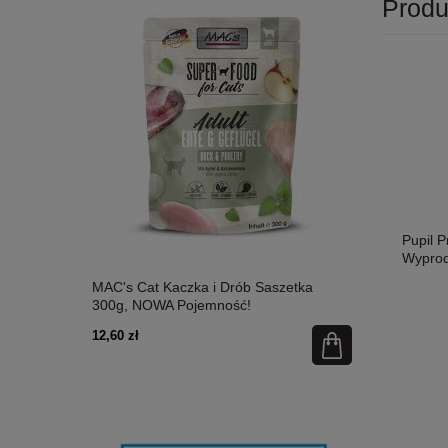
Produ
Pupil 
Wyprod
etka 300g,
MAC's Cat Kaczka i Drób Saszetka
MAC's Cat Ł
300g, NOWA Pojemność!
Nowa Pojem
12,60 zł
12,60 zł