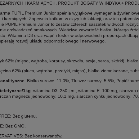
IĘŻARNYCH I KARMIĄCYCH. PRODUKT BOGATY W INDYKA + PRODU
karma PUPIL Premium Junior spełnia wyjątkowe wymagania żywieniowe 
 i karmiących. Zapewnia kotkom w ciąży lub laktacji, oraz ich potomstw
e PUPIL Premium Junior to zestaw czterech saszetek w dwóch różnych 
nie doświadczeń smakowych. Właściwa zawartość białka, którego źród
stu. Witamina D3 oraz wapń i fosfor w odpowiednich proporcjach dbają 
spierają rozwój układu odpornościowego i nerwowego.
dyk 62% (mięso, wątroba, korpusy, skrzydła, szyje, serca, skórki), biał
elęcina 62% (płuca, wątroba, przełyki, mięso), białko ziemniaczane, sub
 analityczne
: Białko surowe: 11,0%, Tłuszcz surowy: 5,5%, Popiół su
ietetyczne/1kg
: witamina D3: 250 j.m., witamina E: 100 mg, siarczan
arczan magnezu jednowodny: 10,1 mg, siarczan cynku jednowodny: 70,
REE: Bez glutenu.
E: Bez GMO.
RVATIVES: Bez konserwantów.