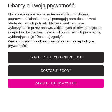
Dbamy o Twoją prywatność
Pliki cookies i pokrewne im technologie umożliwiają
poprawne działanie strony i pomagają nam dostosować
ofertę do Twoich potrzeb. Możesz zaakceptować
wykorzystanie przez nas wszystkich tych plików i przejść do
sklepu lub dostosować użycie plików do swoich preferencji,
wybierając opcję "Dostosuj zgody".
Więcej o plikach cookies przeczytasz w naszej Polityce
prywatności.
ZAAKCEPTUJ TYLKO NIEZBĘDNE
Yarro NAJMNIEJSZA Kuweta kryta z filtrem węglowym,
45x36x31cm, Mix kolorów
DOSTOSUJ ZGODY
ZAAKCEPTUJ WSZYSTKIE