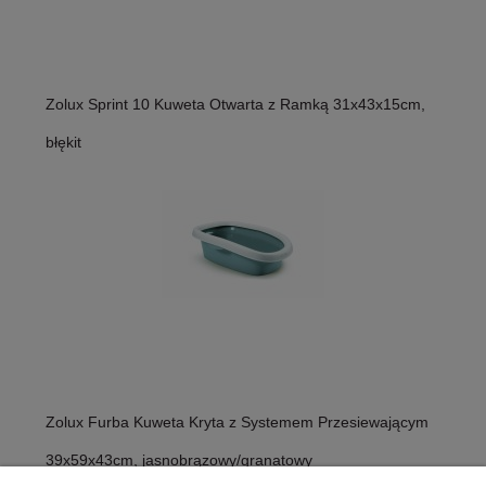
Zolux Sprint 10 Kuweta Otwarta z Ramką 31x43x15cm,
błękit
Zolux Furba Kuweta Kryta z Systemem Przesiewającym
39x59x43cm, jasnobrązowy/granatowy