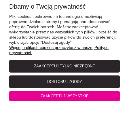
Dbamy o Twoją prywatność
turkusowy
Pliki cookies i pokrewne im technologie umożliwiają
poprawne działanie strony i pomagają nam dostosować
ofertę do Twoich potrzeb. Możesz zaakceptować
wykorzystanie przez nas wszystkich tych plików i przejść do
sklepu lub dostosować użycie plików do swoich preferencji,
wybierając opcję "Dostosuj zgody".
Więcej o plikach cookies przeczytasz w naszej Polityce
prywatności.
ZAAKCEPTUJ TYLKO NIEZBĘDNE
Zolux Sprint 20 Kuweta Odkryta z Ramką, 58x39x17cm,
DOSTOSUJ ZGODY
seledynowy
ZAAKCEPTUJ WSZYSTKIE