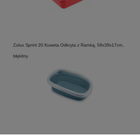
Zolux Sprint 20 Kuweta Odkryta z Ramką, 58x39x17cm,
błękitny
Zolux Sprint 20 Kuweta Odkryta z Ramką, 58x39x17cm,