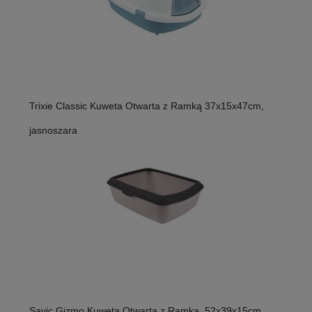
Trixie Classic Kuweta Otwarta z Ramką 37x15x47cm,
jasnoszara
Savic Gizmo Kuweta Otwarta z Ramką, 52x39x15cm,